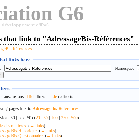
iation G6
le développement d'IPv6
 that link to "AdressageBis-Références"
ageBis-Références
at links here
:
Namespace:
lters
transclusions |
Hide
links |
Hide
redirects
wing pages link to
AdressageBis-Références
:
vious 50 | next 50) (
20
|
50
|
100
|
250
|
500
)
le des matières
‎
(
← links
)
essageBis-Historique
‎
(
← links
)
essageBis-Questionnaire
‎
(
← links
)