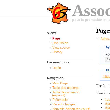
Assoc
pour la promotion et 
Pages
Views
Page
←
Adress
Discussion
Wh
View source
History
Page
Personal tools
Log in
Fi
Hide
Navigation
Main Page
The follo
Table des matières
Tabla de contenido
View (pre
(español)
Tab
Préambule
Adr
Recent changes
Adr
Nouvelle édition (en cours)