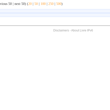
vious 50 | next 50) (
20
|
50
|
100
|
250
|
500
)
Disclaimers
-
About Livre IPv6