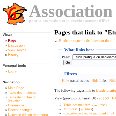
Association
pour la promotion et le développement d'IPv6
Pages that link to "E
Views
Page
←
Etude pratique du déploiement du mult
Discussion
What links here
View source
History
Page:
Personal tools
Log in
Filters
Hide
transclusions |
Hide
links |
Hid
Navigation
Main Page
The following pages link to
Etude prati
Table des matières
Tabla de contenido
View (previous 50 | next 50) (
20
|
50
|
10
(español)
Table des matières
‎
(
← links
)
Préambule
Multicast
‎
(
← links
)
Recent changes
Coexistence avec le multicast IPv4
Nouvelle édition (en cours)