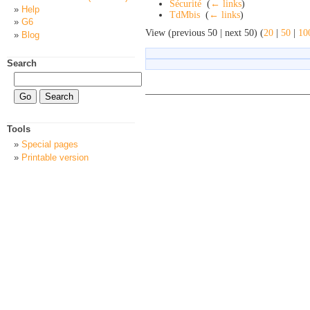
Sécurité
‎
(
← links
)
Help
TdMbis
‎
(
← links
)
G6
View (previous 50 | next 50) (
20
|
50
|
10
Blog
Search
Tools
Special pages
Printable version