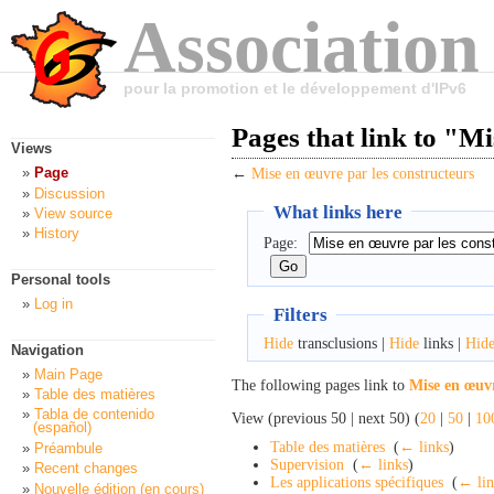
Association
pour la promotion et le développement d'IPv6
Pages that link to "M
Views
Page
←
Mise en œuvre par les constructeurs
Discussion
What links here
View source
History
Page:
Personal tools
Log in
Filters
Hide
transclusions |
Hide
links |
Hid
Navigation
Main Page
The following pages link to
Mise en œuvr
Table des matières
Tabla de contenido
View (previous 50 | next 50) (
20
|
50
|
10
(español)
Table des matières
‎
(
← links
)
Préambule
Supervision
‎
(
← links
)
Recent changes
Les applications spécifiques
‎
(
← lin
Nouvelle édition (en cours)