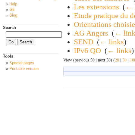
Help
Les extensions
‎
(
← 
G6
Etude pratique du d
Blog
Orientations choisie
Search
AG Angers
‎
(
← lin
SEND
‎
(
← links
)
IPv6 QO
‎
(
← links
)
Tools
View (previous 50 | next 50) (
20
|
50
|
10
Special pages
Printable version