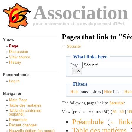
Association
pour la promotion et le développement d'IPv6
Pages that link to "Sé
Views
Page
←
Sécurité
Discussion
What links here
View source
History
Page:
Personal tools
Log in
Filters
Hide
transclusions |
Hide
links |
Hid
Navigation
Main Page
The following pages link to
Sécurité
:
Table des matières
Tabla de contenido
View (previous 50 | next 50) (
20
|
50
|
10
(español)
Préambule
‎
(
← link
Préambule
Recent changes
Table des matières
‎
Nouvelle édition (en cours)