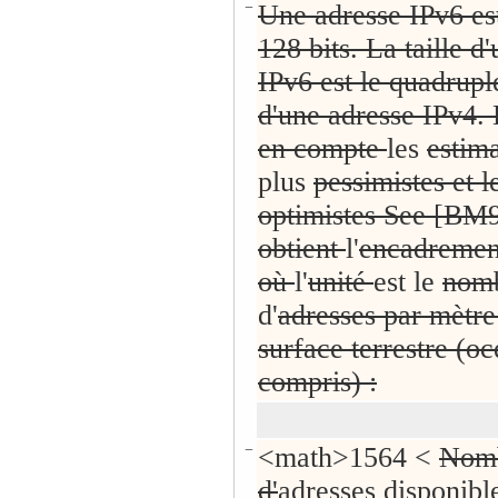
−
Une adresse IPv6 es
128 bits. La taille d
IPv6 est le quadrupl
d'une adresse IPv4.
en compte
les
estim
plus
pessimistes et l
optimistes See [BM9
obtient
l'
encadremen
où
l'
unité
est le
nom
d'
adresses par mètre
surface terrestre (o
compris) :
−
<math>1564 <
Nom
d'
adresses disponibl