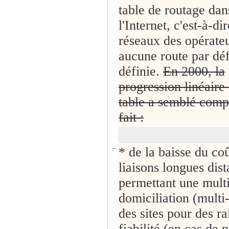
table de routage dan
l'Internet, c'est-à-di
réseaux des opérate
aucune route par déf
définie.
En 2000, la
progression linéaire 
table a semblé com
fait :
−
* de la baisse du co
liaisons longues dist
permettant une mult
domiciliation (mult
des sites pour des ra
fiabilité (en cas de 