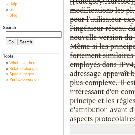
[[category:Adresse]]
Help
modifications les plu
G6
Blog
pour l
'
utilisateur ex
l'ingénieur réseau da
Search
nouvelle version du 
Même si les principe
fortement similaires
Tools
employés dans IPv4,
What links here
Related changes
adressage
apparaît 
Special pages
Printable version
plus complexe. Il es
intéressant
d'
en com
principe et les règle
d'attribution avant d
aspects protocolaire