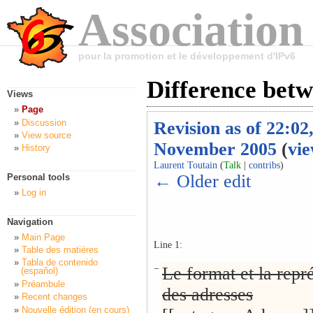
Association
pour la promotion et le développement d'IPv6
Difference betw
Views
Page
Discussion
Revision as of 22:02
View source
November 2005
(
vie
History
Laurent Toutain
(
Talk
|
contribs
)
← Older edit
Personal tools
Log in
Navigation
Main Page
Line 1:
Table des matières
Tabla de contenido
−
Le format et la repr
(español)
Préambule
des adresses
Recent changes
Nouvelle édition (en cours)