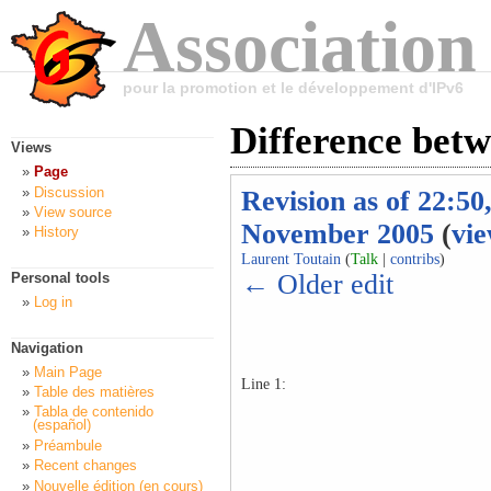
Association
pour la promotion et le développement d'IPv6
Difference betw
Views
Page
Discussion
Revision as of 22:50
View source
November 2005
(
vie
History
Laurent Toutain
(
Talk
|
contribs
)
← Older edit
Personal tools
Log in
Navigation
Main Page
Line 1:
Table des matières
Tabla de contenido
(español)
Préambule
Recent changes
Nouvelle édition (en cours)