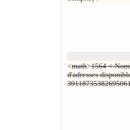
−
<
math
>
1564 < Nom
d'adresses disponibl
3911873538269506