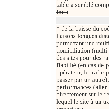
table a semblé com
fait :
−
* de la baisse du co
liaisons longues dist
permettant une mult
domiciliation (mult
des sites pour des ra
fiabilité (en cas de 
opérateur, le trafic 
passer par un autre)
performances (aller
directement sur le r
lequel le site à un tr
important),