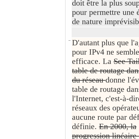
doit être la plus sou
pour permettre une 
de nature imprévisib
−
D'autant plus que l'
pour IPv4 ne semble
efficace. La
See Tail
table de routage dan
du réseau
donne l'év
table de routage dan
l'Internet, c'est-à-di
réseaux des opérate
aucune route par déf
définie.
En 2000, la
progression linéaire 