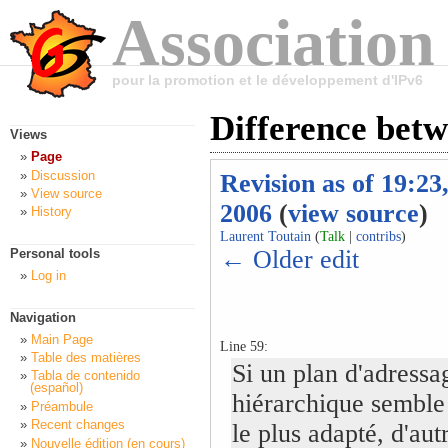
Association
pour la promotion et le développement d'IPv6
Difference betw
Views
Page
Discussion
Revision as of 19:23
View source
2006
(
view source
)
History
Laurent Toutain
(
Talk
|
contribs
)
← Older edit
Personal tools
Log in
Navigation
Main Page
Line 59:
Table des matières
Si un plan d'adressa
Tabla de contenido
(español)
hiérarchique semble
Préambule
Recent changes
le plus adapté, d'aut
Nouvelle édition (en cours)