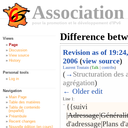
Association
pour la promotion et le développement d'IPv6
Difference betw
Views
Page
Discussion
Revision as of 19:24
View source
2006
(
view source
)
History
Laurent Toutain
(
Talk
|
contribs
)
(
→
Structuration des 
Personal tools
Log in
agrégation
)
← Older edit
Navigation
Main Page
Line 1:
Table des matières
−
{{suivi
Tabla de contenido
(español)
|
Adressage
|
Générali
Préambule
Recent changes
d'adressage|Plans d'
Nouvelle édition (en cours)