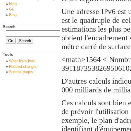
Help
G6
Une adresse IPv6 est u
Blog
est le quadruple de ce
Search
estimations les plus pe
obtient l'encadrement 
mètre carré de surface
Tools
<math>1564 < Nombre 
What links here
391187353826950610
Related changes
Special pages
D'autres calculs indiqu
000 milliards de millia
Ces calculs sont bien e
de prévoir l'utilisatio
exemple, le plan d'adr
identifiant d'équipement