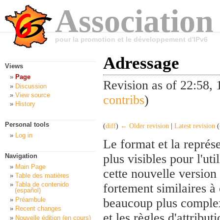
Association
pour la promotion et le développement d'IPv6
Adressage
Views
Page
Revision as of 22:58
Discussion
View source
contribs
)
History
Personal tools
(
diff
)
← Older revision
|
Latest revision
(
Log in
Le format et la représe
plus visibles pour l'ut
Navigation
Main Page
cette nouvelle version
Table des matières
Tabla de contenido
fortement similaires à
(español)
Préambule
beaucoup plus complexe
Recent changes
et les règles d'attribu
Nouvelle édition (en cours)