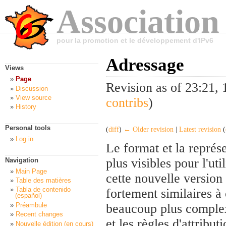
Association
pour la promotion et le développement d'IPv6
Adressage
Views
Page
Revision as of 23:21
Discussion
View source
contribs
)
History
Personal tools
(
diff
)
← Older revision
|
Latest revision
(
Log in
Le format et la représe
plus visibles pour l'ut
Navigation
Main Page
cette nouvelle version
Table des matières
Tabla de contenido
fortement similaires à
(español)
Préambule
beaucoup plus complexe
Recent changes
et les règles d'attribu
Nouvelle édition (en cours)