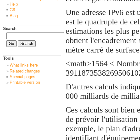
Help
G6
Une adresse IPv6 est u
Blog
est le quadruple de ce
Search
estimations les plus pe
obtient l'encadrement 
mètre carré de surface
Tools
<math>1564 < Nombre 
What links here
391187353826950610
Related changes
Special pages
Printable version
D'autres calculs indiqu
000 milliards de millia
Ces calculs sont bien e
de prévoir l'utilisatio
exemple, le plan d'adr
identifiant d'équipement