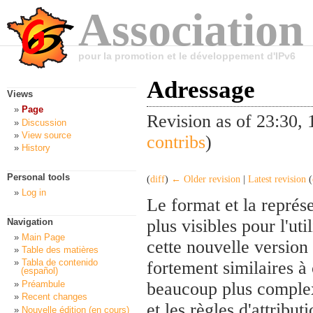
Association
pour la promotion et le développement d'IPv6
Adressage
Views
Page
Revision as of 23:30
Discussion
View source
contribs
)
History
Personal tools
(
diff
)
← Older revision
|
Latest revision
(
Log in
Le format et la représe
plus visibles pour l'ut
Navigation
Main Page
cette nouvelle version
Table des matières
Tabla de contenido
fortement similaires à
(español)
Préambule
beaucoup plus complexe
Recent changes
et les règles d'attribu
Nouvelle édition (en cours)