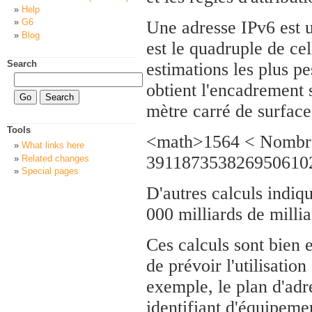
Help
G6
Une adresse IPv6 est u
Blog
est le quadruple de ce
Search
estimations les plus pe
obtient l'encadrement 
mètre carré de surface
Tools
<math>1564 < Nombre 
What links here
391187353826950610
Related changes
Special pages
D'autres calculs indiqu
000 milliards de millia
Ces calculs sont bien e
de prévoir l'utilisatio
exemple, le plan d'adr
identifiant d'équipement