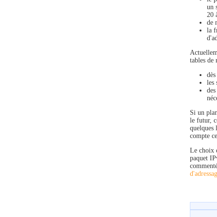
un 
20 
de 
la 
d'a
Actuellem
tables de
dès
les
des
néc
Si un plan
le futur,
quelques l
compte ce
Le choix d
paquet IP
commentés
d'adressa