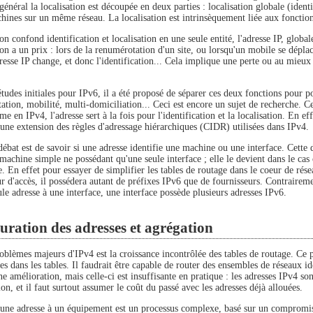
général la localisation est découpée en deux parties : localisation globale (identif
hines sur un même réseau. La localisation est intrinsèquement liée aux fonction
n confond identification et localisation en une seule entité, l'adresse IP, globa
on a un prix : lors de la renumérotation d'un site, ou lorsqu'un mobile se dépla
dresse IP change, et donc l'identification... Cela implique une perte ou au mie
études initiales pour IPv6, il a été proposé de séparer ces deux fonctions pour
tion, mobilité, multi-domiciliation... Ceci est encore un sujet de recherche. Ce
 en IPv4, l'adresse sert à la fois pour l'identification et la localisation. En ef
 une extension des règles d'adressage hiérarchiques (CIDR) utilisées dans IPv4.
ébat est de savoir si une adresse identifie une machine ou une interface. Cette d
machine simple ne possédant qu'une seule interface ; elle le devient dans le cas 
. En effet pour essayer de simplifier les tables de routage dans le coeur de résea
ur d'accès, il possédera autant de préfixes IPv6 que de fournisseurs. Contrairem
le adresse à une interface, une interface possède plusieurs adresses IPv6.
uration des adresses et agrégation
oblèmes majeurs d'IPv4 est la croissance incontrôlée des tables de routage. Ce
es dans les tables. Il faudrait être capable de router des ensembles de réseaux i
e amélioration, mais celle-ci est insuffisante en pratique : les adresses IPv4 s
ion, et il faut surtout assumer le coût du passé avec les adresses déjà allouées.
une adresse à un équipement est un processus complexe, basé sur un compromis ent