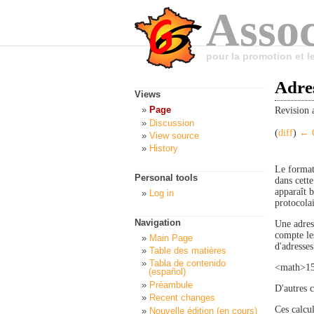
Assoc
pour la promotion et 
Adre
Views
Page
Revision 
Discussion
(
diff
)
← O
View source
History
Le format 
Personal tools
dans cett
apparaît b
Log in
protocolai
Navigation
Une adres
compte les
Main Page
d'adresses
Table des matières
Tabla de contenido
<math>15
(español)
Préambule
D'autres c
Recent changes
Ces calcul
Nouvelle édition (en cours)