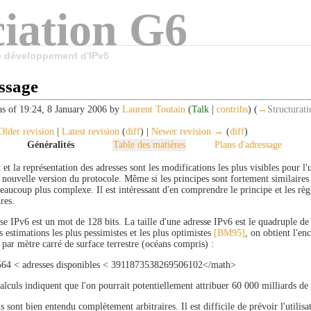
iation G6
le développement d'IPv6
ssage
as of 19:24, 8 January 2006 by
Laurent Toutain
(
Talk
|
contribs
)
(
→
Structurati
lder revision
|
Latest revision
(
diff
) |
Newer revision →
(
diff
)
Généralités
Table des matières
Plans d'adressage
et la représentation des adresses sont les modifications les plus visibles pour l'
e nouvelle version du protocole. Même si les principes sont fortement similaire
eaucoup plus complexe. Il est intéressant d'en comprendre le principe et les règl
res.
se IPv6 est un mot de 128 bits. La taille d'une adresse IPv6 est le quadruple de
 estimations les plus pessimistes et les plus optimistes
[BM95]
, on obtient l'en
 par mètre carré de surface terrestre (océans compris) :
64 < adresses disponibles < 3911873538269506102</math>
alculs indiquent que l'on pourrait potentiellement attribuer 60 000 milliards de 
s sont bien entendu complètement arbitraires. Il est difficile de prévoir l'utilisa