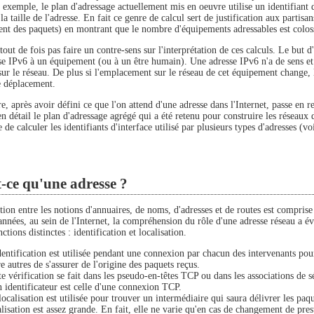
 exemple, le plan d'adressage actuellement mis en oeuvre utilise un identifiant d
la taille de l'adresse. En fait ce genre de calcul sert de justification aux partisan
ment des paquets) en montrant que le nombre d'équipements adressables est colos
 tout de fois pas faire un contre-sens sur l'interprétation de ces calculs. Le but d
se IPv6 à un équipement (ou à un être humain). Une adresse IPv6 n'a de sens et d
sur le réseau. De plus si l'emplacement sur le réseau de cet équipement change,
ce déplacement.
e, après avoir défini ce que l'on attend d'une adresse dans l'Internet, passe en re
n détail le plan d'adressage agrégé qui a été retenu pour construire les réseaux d
 de calculer les identifiants d'interface utilisé par plusieurs types d'adresses (
-ce qu'une adresse ?
ction entre les notions d'annuaires, de noms, d'adresses et de routes est compri
nnées, au sein de l'Internet, la compréhension du rôle d'une adresse réseau a évo
ctions distinctes : identification et localisation.
dentification est utilisée pendant une connexion par chacun des intervenants pou
re autres de s'assurer de l'origine des paquets reçus.
te vérification se fait dans les pseudo-en-têtes TCP ou dans les associations de 
n identificateur est celle d'une connexion TCP.
localisation est utilisée pour trouver un intermédiaire qui saura délivrer les paq
alisation est assez grande. En fait, elle ne varie qu'en cas de changement de pres