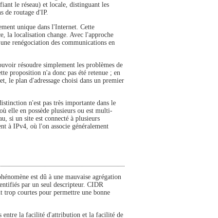
iant le réseau) et locale, distinguant les
s de routage d'IP.
lement unique dans l'Internet. Cette
ce, la localisation change. Avec l'approche
ux une renégociation des communications en
 pouvoir résoudre simplement les problèmes de
tte proposition n'a donc pas été retenue ; en
fet, le plan d'adressage choisi dans un premier
istinction n'est pas très importante dans le
où elle en possède plusieurs ou est multi-
u, si un site est connecté à plusieurs
ent à IPv4, où l'on associe généralement
 phénomène est dû à une mauvaise agrégation
dentifiés par un seul descripteur. CIDR
ont trop courtes pour permettre une bonne
re la facilité d'attribution et la facilité de