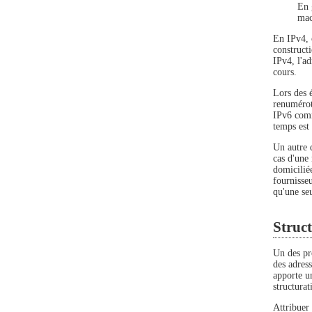
En 
mac
En IPv4, o
constructi
IPv4, l'a
cours.
Lors des 
renumérota
IPv6 comme
temps est
Un autre d
cas d'une 
domiciliée
fournisse
qu'une seu
Struct
Un des pr
des adress
apporte un
structurat
Attribuer 