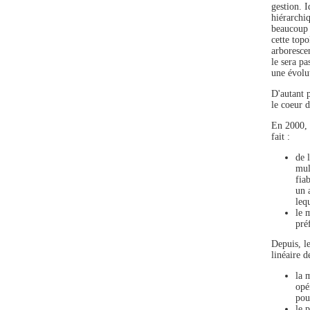
gestion. I
hiérarchi
beaucoup 
cette topo
arborescen
le sera p
une évolu
D'autant 
le coeur d
En 2000, 
fait :
de 
mul
fia
un 
leq
le 
pré
Depuis, l
linéaire d
la 
opé
pou
le 