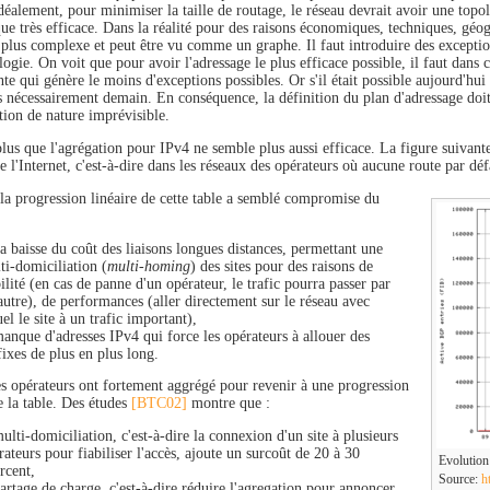
déalement, pour minimiser la taille de routage, le réseau devrait avoir une topol
que très efficace. Dans la réalité pour des raisons économiques, techniques, géo
plus complexe et peut être vu comme un graphe. Il faut introduire des exception
logie. On voit que pour avoir l'adressage le plus efficace possible, il faut dans 
te qui génère le moins d'exceptions possibles. Or s'il était possible aujourd'hui
as nécessairement demain. En conséquence, la définition du plan d'adressage doit
tion de nature imprévisible.
plus que l'agrégation pour IPv4 ne semble plus aussi efficace. La figure suivant
e l'Internet, c'est-à-dire dans les réseaux des opérateurs où aucune route par défa
la progression linéaire de cette table a semblé compromise du
la baisse du coût des liaisons longues distances, permettant une
ti-domiciliation (
multi-homing
) des sites pour des raisons de
bilité (en cas de panne d'un opérateur, le trafic pourra passer par
autre), de performances (aller directement sur le réseau avec
uel le site à un trafic important),
manque d'adresses IPv4 qui force les opérateurs à allouer des
fixes de plus en plus long.
es opérateurs ont fortement aggrégé pour revenir à une progression
e la table. Des études
[BTC02]
montre que :
multi-domiciliation, c'est-à-dire la connexion d'un site à plusieurs
rateurs pour fiabiliser l'accès, ajoute un surcoût de 20 à 30
Evolution 
rcent,
Source:
h
partage de charge, c'est-à-dire réduire l'agregation pour annoncer