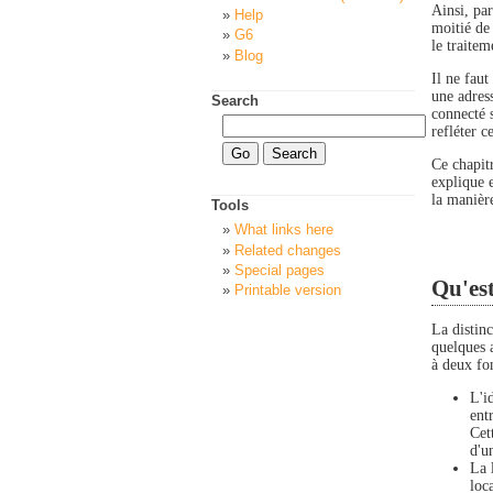
Ainsi, par
Help
moitié de 
G6
le traite
Blog
Il ne faut
une adres
Search
connecté 
refléter 
Ce chapitr
explique e
la manière
Tools
What links here
Related changes
Special pages
Qu'est
Printable version
La distin
quelques a
à deux fon
L'i
ent
Cet
d'u
La 
loc