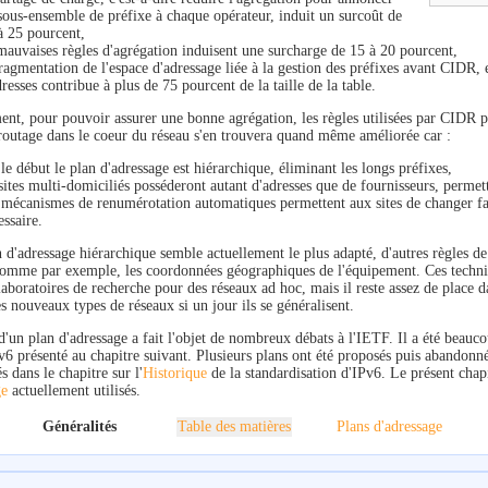
sous-ensemble de préfixe à chaque opérateur, induit un surcoût de
à 25 pourcent,
mauvaises règles d'agrégation induisent une surcharge de 15 à 20 pourcent,
fragmentation de l'espace d'adressage liée à la gestion des préfixes avant CIDR, e
dresses contribue à plus de 75 pourcent de la taille de la table.
ent, pour pouvoir assurer une bonne agrégation, les règles utilisées par CIDR p
 routage dans le coeur du réseau s'en trouvera quand même améliorée car :
 le début le plan d'adressage est hiérarchique, éliminant les longs préfixes,
 sites multi-domiciliés posséderont autant d'adresses que de fournisseurs, permet
 mécanismes de renumérotation automatiques permettent aux sites de changer fa
essaire.
 d'adressage hiérarchique semble actuellement le plus adapté, d'autres règles de
 comme par exemple, les coordonnées géographiques de l'équipement. Ces techniq
aboratoires de recherche pour des réseaux ad hoc, mais il reste assez de place d
s nouveaux types de réseaux si un jour ils se généralisent.
'un plan d'adressage a fait l'objet de nombreux débats à l'IETF. Il a été beauco
v6 présenté au chapitre suivant. Plusieurs plans ont été proposés puis abandonné
 dans le chapitre sur l'
Historique
de la standardisation d'IPv6. Le présent chapi
ge
actuellement utilisés.
Généralités
Table des matières
Plans d'adressage