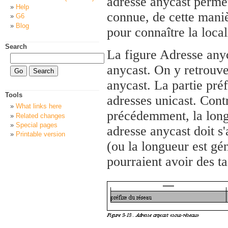
adresse anycast permet
Help
connue, de cette manièr
G6
Blog
pour connaître la loca
Search
La figure Adresse anyc
anycast. On y retrouve 
anycast. La partie préf
Tools
adresses unicast. Cont
What links here
précédemment, la longu
Related changes
Special pages
adresse anycast doit s
Printable version
(ou la longueur est gé
pourraient avoir des ta