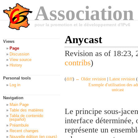
Association
pour la promotion et le développement d'IPv6
Anycast
Views
Page
Revision as of 18:23,
Discussion
View source
contribs
)
History
Personal tools
(
diff
)
← Older revision
|
Latest revision
(
Log in
Exemple d'utilisation des ad
unicast
Navigation
Main Page
Le principe sous-jacen
Table des matières
Tabla de contenido
interface déterminée, 
(español)
Préambule
représente un ensembl
Recent changes
Nouvelle édition (en cours)