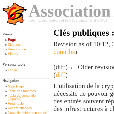
Association
pour la promotion et le développement d'IPv6
Clés publiques :
Views
Page
Revision as of 10:12
Discussion
View source
contribs
)
History
Personal tools
(diff) ← Older revisio
Log in
(
diff
)
Navigation
L'utilisation de la cry
Main Page
Table des matières
nécessite de pouvoir g
Tabla de contenido
(español)
des entités souvent ré
Préambule
des infrastructures à 
Recent changes
Nouvelle édition (en cours)