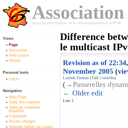
Association
pour la promotion et le développement d'IPv6
Difference betw
Views
le multicast IP
Page
Discussion
View source
History
Revision as of 22:34
November 2005
(
vie
Personal tools
Laurent Toutain
(
Talk
|
contribs
)
Log in
(
→
Passerelles dynam
Navigation
← Older edit
Main Page
Line 1:
Table des matières
Tabla de contenido
(español)
Préambule
Recent changes
Nouvelle édition (en cours)