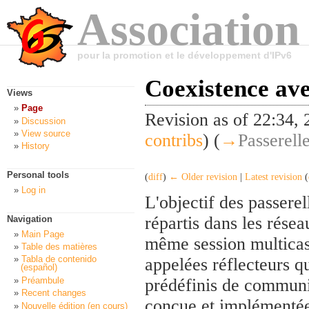
Association
pour la promotion et le développement d'IPv6
Coexistence ave
Views
Page
Revision as of 22:34
Discussion
View source
contribs
)
(
→
Passerell
History
Personal tools
(
diff
)
← Older revision
|
Latest revision
(
Log in
L'objectif des passerel
répartis dans les résea
Navigation
Main Page
même session multicast.
Table des matières
Tabla de contenido
appelées réflecteurs q
(español)
Préambule
prédéfinis de communi
Recent changes
conçue et implémentée
Nouvelle édition (en cours)