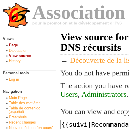
Association
pour la promotion et le développement d'IPv6
View source for
Views
DNS récursifs
Page
Discussion
View source
←
Découverte de la li
History
You do not have permis
Personal tools
Log in
The action you have re
Navigation
Users
,
Administrators
.
Main Page
Table des matières
Tabla de contenido
You can view and copy
(español)
Préambule
Recent changes
Nouvelle édition (en cours)