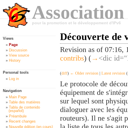
Association
pour la promotion et le développement d'IPv6
Découverte de v
Views
Page
Revision as of 07:16
Discussion
View source
contribs
)
(
→
<dic id="
History
Personal tools
(
diff
)
← Older revision
|
Latest revision
(
Log in
Le protocole de décou
équipement de s'intégre
Navigation
Main Page
sur lequel sont physiq
Table des matières
Tabla de contenido
dialoguer avec les éq
(español)
Préambule
routeurs). Il ne s'agi
Recent changes
la liste de tous les au
Nouvelle édition (en cours)