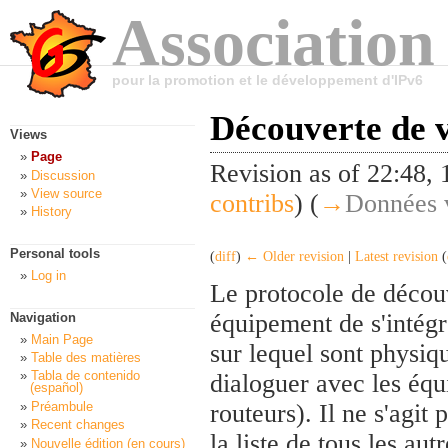
Association
pour la promotion et le développement d'IPv6
Découverte de v
Views
Page
Revision as of 22:48
Discussion
View source
contribs
)
(
→
Données v
History
Personal tools
(
diff
)
← Older revision
|
Latest revision
(
Log in
Le protocole de décou
équipement de s'intégre
Navigation
Main Page
sur lequel sont physiq
Table des matières
Tabla de contenido
dialoguer avec les éq
(español)
Préambule
routeurs). Il ne s'agi
Recent changes
la liste de tous les au
Nouvelle édition (en cours)