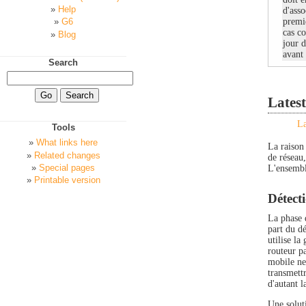
Help
d'asso
premiè
G6
cas co
Blog
jour d
avant 
Search
Latest
La
Tools
What links here
La raison
Related changes
de réseau
Special pages
L'ensembl
Printable version
Détect
La phase 
part du d
utilise la
routeur pa
mobile ne 
transmett
d'autant l
Une solut