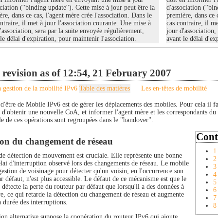
ciation (''binding update''). Cette mise à jour peut être la
d'association (''bi
re, dans ce cas, l'agent mère crée l'association. Dans le
première, dans ce c
ntraire, il met à jour l'association courante. Une mise à
cas contraire, il m
'association, sera par la suite envoyée régulièrement,
jour d'association,
le délai d'expiration, pour maintenir l'association.
avant le délai d'ex
 revision as of 12:54, 21 February 2007
 gestion de la mobilité IPv6
Table des matières
Les en-têtes de mobilité
 d'être de Mobile IPv6 est de gérer les déplacements des mobiles. Pour cela il f
, d'obtenir une nouvelle CoA, et informer l'agent mère et les correspondants du
e de ces opérations sont regroupées dans le "handover".
Cont
ion du changement de réseau
1
de détection de mouvement est cruciale. Elle représente une bonne
2
élai d'interruption observé lors des changements de réseau. Le mobile
3
 gestion de voisinage pour détecter qu'un voisin, en l'occurrence son
4
r défaut, n'est plus accessible. Le défaut de ce mécanisme est que le
5
détecte la perte du routeur par défaut que lorsqu'il a des données à
6
re, ce qui retarde la détection du changement de réseau et augmente
7
a durée des interruptions.
8
ion alternative suppose la coopération du routeur IPv6 qui ajoute