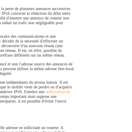
la perte de plusieurs annonces successives
 IPv6 concerne la réduction du délai entre
eillé d'émettre une annonce de routeur non
 induit un trafic non négligeable pour
poraire des communications et une
 décider de la nécessité d'effectuer un
la découverte d'un nouveau réseau (une
 réseau. Il est, en effet, possible de
préfixes différents sur un même réseau.
oncé et non l'adresse source des annonces de
s peuvent utiliser la même adresse lien-local.
biguïté.
t indépendants du niveau liaison. Il est
que le mobile vient de perdre ou d'acquérir
 handover IPv6. Emettre une
sollicitation de
 temps important mais suppose une
epartie, il est possible d'éviter l'envoi
lle adresse en sollicitant un routeur. A