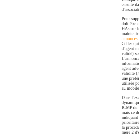
ensuite da
d'associat
Pour supp
doit être 
HAs sur l
maintenir 
annonces 
Celles qui
d'agent m
validé) so
L'annonce
informati
agent adve
validité (
une préfér
utilisée p
au mobile
Dans l'ex
dynamique
ICMP du m
mais ce de
indiquant 
prioritai
la procéd
mère 2 d'e