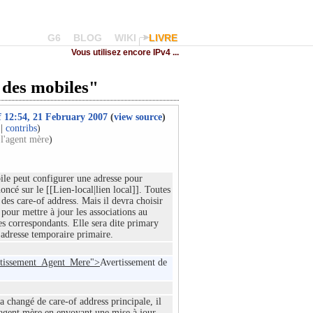
G6
BLOG
WIKI
LIVRE
Vous utilisez encore IPv4 ...
 des mobiles"
of 12:54, 21 February 2007
(
view source
)
|
contribs
)
 l'agent mère
)
le peut configurer une adresse pour
ncé sur le [[Lien-local|lien local]]. Toutes
 des care-of address. Mais il devra choisir
s pour mettre à jour les associations au
s correspondants. Elle sera dite primary
 adresse temporaire primaire.
rtissement_Agent_Mere">
Avertissement de
a changé de care-of address principale, il
'agent mère en envoyant une mise à jour