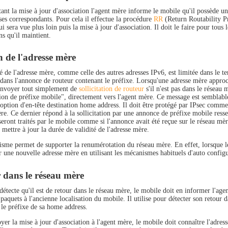
ant la mise à jour d'association l'agent mère informe le mobile qu'il possède un
ses correspondants. Pour cela il effectue la procédure
RR
(Return Routability P
i sera vue plus loin puis la mise à jour d'association. Il doit le faire pour tous 
ns qu'il maintient.
n de l'adresse mère
é de l'adresse mère, comme celle des autres adresses IPv6, est limitée dans le te
dans l'annonce de routeur contenant le préfixe. Lorsqu'une adresse mère approc
envoyer tout simplement de
sollicitation de routeur
s'il n'est pas dans le réseau
tion de préfixe mobile", directement vers l'agent mère. Ce message est semblable 
'option d'en-tête destination home address. Il doit être protégé par IPsec comme
ère. Ce dernier répond à la sollicitation par une annonce de préfixe mobile ress
eront traités par le mobile comme si l'annonce avait été reçue sur le réseau mèr
mettre à jour la durée de validité de l'adresse mère.
sme permet de supporter la renumérotation du réseau mère. En effet, lorsque le
r une nouvelle adresse mère en utilisant les mécanismes habituels d'auto configu
 dans le réseau mère
détecte qu'il est de retour dans le réseau mère, le mobile doit en informer l'age
 paquets à l'ancienne localisation du mobile. Il utilise pour détecter son retour
 le préfixe de sa home address.
er la mise à jour d'association à l'agent mère, le mobile doit connaître l'adres