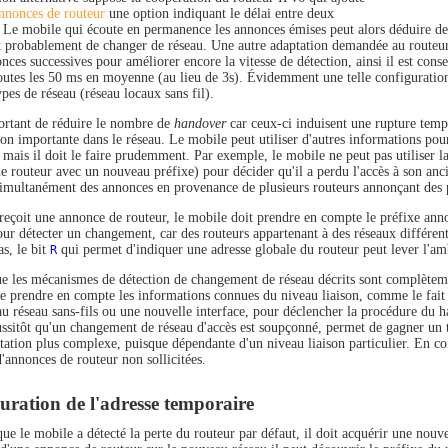
nnonces de routeur
une option indiquant le délai entre deux
 Le mobile qui écoute en permanence les annonces émises peut alors déduire de 
nt probablement de changer de réseau. Une autre adaptation demandée au routeur
ces successives pour améliorer encore la vitesse de détection, ainsi il est cons
 toutes les 50 ms en moyenne (au lieu de 3s). Évidemment une telle configuration
ypes de réseau (réseau locaux sans fil).
portant de réduire le nombre de
handover
car ceux-ci induisent une rupture tem
ion importante dans le réseau. Le mobile peut utiliser d'autres informations pour
 mais il doit le faire prudemment. Par exemple, le mobile ne peut pas utiliser 
 routeur avec un nouveau préfixe) pour décider qu'il a perdu l'accès à son ancien
simultanément des annonces en provenance de plusieurs routeurs annonçant des 
 reçoit une annonce de routeur, le mobile doit prendre en compte le préfixe ann
our détecter un changement, car des routeurs appartenant à des réseaux différent
s, le bit
R
qui permet d'indiquer une adresse globale du routeur peut lever l'am
e les mécanismes de détection de changement de réseau décrits sont complètemen
de prendre en compte les informations connues du niveau liaison, comme le fait 
u réseau sans-fils ou une nouvelle interface, pour déclencher la procédure du
ssitôt qu'un changement de réseau d'accès est soupçonné, permet de gagner un
tion plus complexe, puisque dépendante d'un niveau liaison particulier. En contr
'annonces de routeur non sollicitées.
uration de l'adresse temporaire
ue le mobile a détecté la perte du routeur par défaut, il doit acquérir une nouve