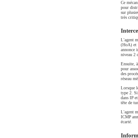
Ce mécani
pour dist
sur plusi
très criti
Interc
L'agent mè
(HoA) et 
annonce i
niveau 2 
Ensuite, 
pour assoc
des procéd
réseau mèr
Lorsque l
type 2. Si
dans IP e
tête de tu
L'agent mè
ICMP anno
écarté.
Inform