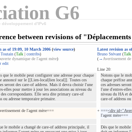
iation G6
le développement d'IPv6
rence between revisions of "Déplacements
n as of 19:09, 10 March 2006
(
view source
)
Latest revision as 
 Toutain
(
Talk
|
contribs
)
Bruno Stévant
(
Talk
uverte dynamique de l'agent mère
)
(
→
Avertissement de
 edit
:
Line 20:
s que le mobile peut configurer une adresse pour chaque
Notons que le mobi
e annoncé sur le [[Lien-local|lien local]]. Toutes ces
chaque préfixe anno
es seront des care-of address. Mais il devra choisir l'une
ces adresses seront
es-elles pour mettre à jour les associations au niveau du
l'une d'entres-elle
 des correspondants. Elle sera dite primary care-of
niveau du HA et de
ss ou adresse temporaire primaire.
care-of address ou
ertissement de l'agent mère===
+
===
<div id="Ave
l'agent mère===
e le mobile a changé de care-of address principale, il
Dès que le mobile 
en informer l'agent mère en envoyant une mise à jour
doit en informer l