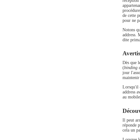
réception
appartena
procédur
de cette p
pour ne pa
Notons qu
address. M
dite prim
Averti
Dès que l
(
binding 
jour l'ass
maintenir 
Lorsqu'il
address av
au mobile 
Découv
Il peut ar
réponde pl
cela un p
Lorsque l