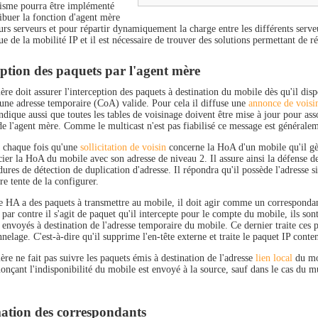
sme pourra être implémenté
ribuer la fonction d'agent mère
eurs serveurs et pour répartir dynamiquement la charge entre les différents serv
que de la mobilité IP et il est nécessaire de trouver des solutions permettant de ré
eption des paquets par l'agent mère
re doit assurer l'interception des paquets à destination du mobile dès qu'il disp
une adresse temporaire (CoA) valide. Pour cela il diffuse une
annonce de voisi
ndique aussi que toutes les tables de voisinage doivent être mise à jour pour as
de l'agent mère. Comme le multicast n'est pas fiabilisé ce message est généralem
à chaque fois qu'une
sollicitation de voisin
concerne la HoA d'un mobile qu'il gè
ier la HoA du mobile avec son adresse de niveau 2. Il assure ainsi la défense de
ures de détection de duplication d'adresse. Il répondra qu'il possède l'adresse s
e tente de la configurer.
e HA a des paquets à transmettre au mobile, il doit agir comme un correspondant
 par contre il s'agit de paquet qu'il intercepte pour le compte du mobile, ils sont
t envoyés à destination de l'adresse temporaire du mobile. Ce dernier traite ces
nnelage. C'est-à-dire qu'il supprime l'en-tête externe et traite le paquet IP cont
re ne fait pas suivre les paquets émis à destination de l'adresse
lien local
du mob
nçant l'indisponibilité du mobile est envoyé à la source, sauf dans le cas du mu
ation des correspondants