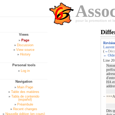
Assoc
pour la promotion et 
Diffe
Views
Page
Revisio
Discussion
Laurent
View source
(
→
Déco
History
← Older
Line 20
Personal tools
Noton
préfix
Log in
adress
d'entr
Navigation
HA et
addre
Main Page
Table des matières
−
===Av
Tabla de contenido
(español)
Préambule
Recent changes
Dès qu
Nouvelle édition (en cours)
doit 