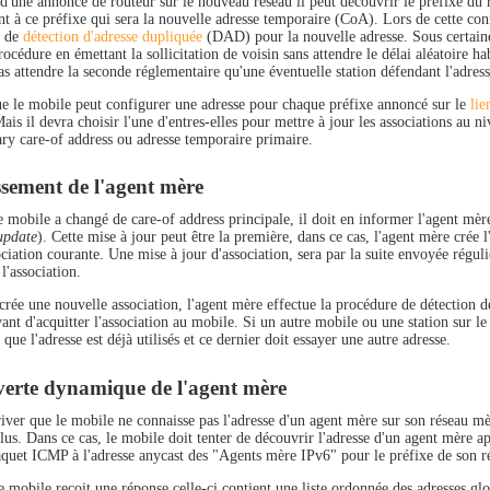
 d'une annonce de routeur sur le nouveau réseau il peut découvrir le préfixe du 
nt à ce préfixe qui sera la nouvelle adresse temporaire (CoA). Lors de cette con
e de
détection d'adresse dupliquée
(DAD) pour la nouvelle adresse. Sous certaine
rocédure en émettant la sollicitation de voisin sans attendre le délai aléatoire ha
s attendre la seconde réglementaire qu'une éventuelle station défendant l'adresse
e le mobile peut configurer une adresse pour chaque préfixe annoncé sur le
lie
ais il devra choisir l'une d'entres-elles pour mettre à jour les associations au 
ary care-of address ou adresse temporaire primaire.
ssement de l'agent mère
e mobile a changé de care-of address principale, il doit en informer l'agent mèr
update
). Cette mise à jour peut être la première, dans ce cas, l'agent mère crée l
ociation courante. Une mise à jour d'association, sera par la suite envoyée régul
l'association.
 crée une nouvelle association, l'agent mère effectue la procédure de détection
ant d'acquitter l'association au mobile. Si un autre mobile ou une station sur l
que l'adresse est déjà utilisés et ce dernier doit essayer une autre adresse.
erte dynamique de l'agent mère
river que le mobile ne connaisse pas l'adresse d'un agent mère sur son réseau mè
us. Dans ce cas, le mobile doit tenter de découvrir l'adresse d'un agent mère ap
aquet ICMP à l'adresse anycast des "Agents mère IPv6" pour le préfixe de son r
e mobile reçoit une réponse celle-ci contient une liste ordonnée des adresses gl