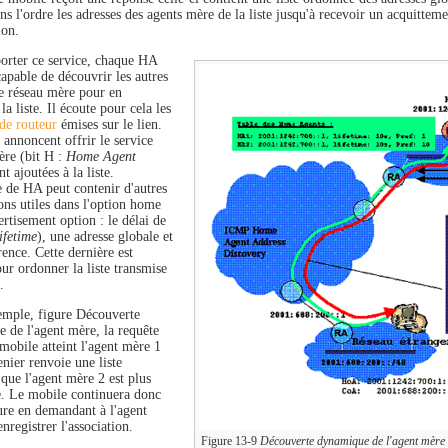
ns l'ordre les adresses des agents mère de la liste jusqu'à recevoir un acquittem
ion.
orter ce service, chaque HA
capable de découvrir les autres
e réseau mère pour en
la liste. Il écoute pour cela les
de routeur
émises sur le lien.
 annoncent offrir le service
ère (bit H :
Home Agent
nt ajoutées à la liste.
 de HA peut contenir d'autres
ons utiles dans l'option home
rtisement option : le délai de
lifetime
), une adresse globale et
ence. Cette dernière est
our ordonner la liste transmise
.
emple, figure Découverte
 de l'agent mère, la requête
obile atteint l'agent mère 1
nier renvoie une liste
que l'agent mère 2 est plus
re. Le mobile continuera donc
ure en demandant à l'agent
nregistrer l'association.
Figure 13-9
Découverte dynamique de l'agent mère