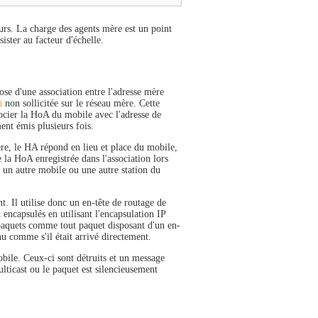
eurs. La charge des agents mère est un point
sister au facteur d'échelle.
ose d'une association entre l'adresse mère
n
non sollicitée sur le réseau mère. Cette
socier la HoA du mobile avec l'adresse de
ent émis plusieurs fois.
re, le HA répond en lieu et place du mobile,
 la HoA enregistrée dans l'association lors
i un autre mobile ou une autre station du
. Il utilise donc un en-tête de routage de
 encapsulés en utilisant l'encapsulation IP
 paquets comme tout paquet disposant d'un en-
enu comme s'il était arrivé directement.
ile. Ceux-ci sont détruits et un message
lticast ou le paquet est silencieusement