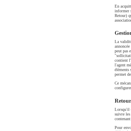
En acquitt
informer 
Retour) qu
associatio
Gestio
La validit
annoncée 
peut pas 
"sollicita
contient l
l'agent m
éléments s
permet de 
Ce mécani
configure
Retour
Lorsqu'il 
suivre les
contenant
Pour envoy