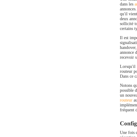
dans les
a
annonces.
qu'il vie
deux annon
sollicité
certains t
Il est im
signalisat
handover,
annonce de
recevoir 
Lorsqu'il
routeur p
Dans ce ca
Notons qu
possible 
un nouvea
routeur
au
implémenta
fréquent d
Config
Une fois q