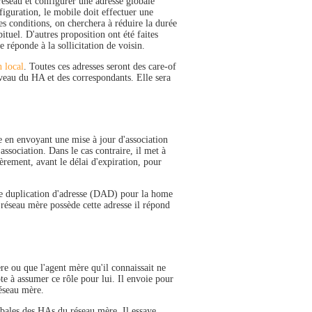
réseau et configurer une adresse globale
figuration, le mobile doit effectuer une
s conditions, on cherchera à réduire la durée
bituel. D'autres proposition ont été faites
 réponde à la sollicitation de voisin.
n local
. Toutes ces adresses seront des care-of
niveau du HA et des correspondants. Elle sera
e en envoyant une mise à jour d'association
'association. Dans le cas contraire, il met à
ièrement, avant le délai d'expiration, pour
 de duplication d'adresse (DAD) pour la home
e réseau mère possède cette adresse il répond
re ou que l'agent mère qu'il connaissait ne
te à assumer ce rôle pour lui. Il envoie pour
éseau mère.
obales des HAs du réseau mère. Il essaye