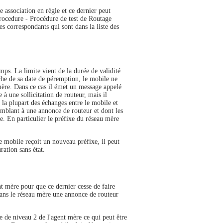
e association en règle et ce dernier peut
rocedure - Procédure de test de Routage
les correspondants qui sont dans la liste des
mps. La limite vient de la durée de validité
he de sa date de péremption, le mobile ne
 mère. Dans ce cas il émet un message appelé
à une sollicitation de routeur, mais il
 la plupart des échanges entre le mobile et
emblant à une annonce de routeur et dont les
e. En particulier le préfixe du réseau mère
 mobile reçoit un nouveau préfixe, il peut
ration sans état.
nt mère pour que ce dernier cesse de faire
 dans le réseau mère une annonce de routeur
se de niveau 2 de l'agent mère ce qui peut être