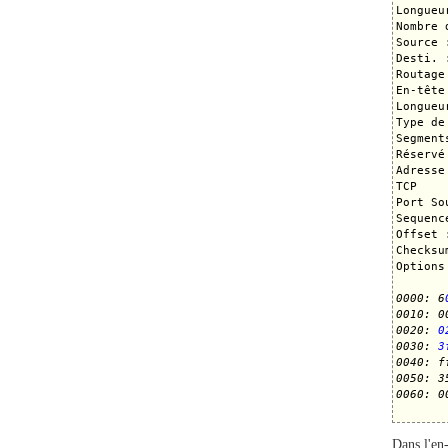
Longueu
Nombre 
Source 
Desti. 
Routage

En-tête
Longueu
Type de
Segment
Réservé
Adresse
TCP

Port So
Sequenc
Offset 
Checksu
Options 
0000: 6
0010: 0
0020: 
0
0030: 
3
0040: f
0050: 3
0060: 0
Dans l'en