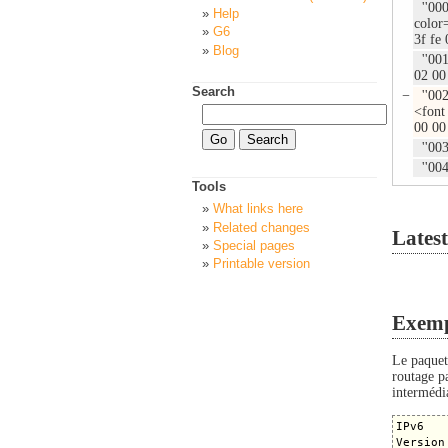
''000
Help
color
G6
3f fe 
Blog
''001
02 00
Search
−
''002
<font
00 00 
''003
''004
Tools
What links here
Related changes
Latest
Special pages
Printable version
Exemp
Le paquet
routage p
intermédi
IPv6

Version