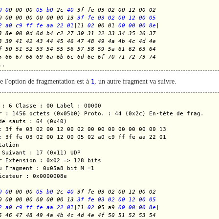
0 0
0 00 00 
05 b0
 2c 
40
 3f fe 03 02 00 12 00 02
0 00 00 00 00 00 00 13 
3f fe 03 02 00 12 00 05
2 a0 c9 ff fe aa 22 01
|11 
02
 00 01 
00 00 00 8e
|
3 8e 00 0d 0d b4 c2 27 30 31 32 33 34 35 36 37
8 39 41 42 43 44 45 46 47 48 49 4a 4b 4c 4d 4e
f 50 51 52 53 54 55 56 57 58 59 5a 61 62 63 64
5 66 67 68 69 6a 6b 6c 6d 6e 6f 70 71 72 73 74
..
e l'option de fragmentation est à
1
, un autre fragment va suivre.
 : 6 Classe : 00 Label : 00000

r : 1456 octets (0x05b0) Proto. : 44 (0x2c) En-tête de frag. 

de sauts : 64 (0x40)

: 3f fe 03 02 00 12 00 02 00 00 00 00 00 00 00 13

: 3f fe 03 02 00 12 00 05 02 a0 c9 ff fe aa 22 01

ation

 Suivant : 17 (0x11) UDP

r Extension : 0x02 => 128 bits

u Fragment : 0x05a8 bit M =1

icateur : 0x0000008e

0 0
0 00 00 
05 b0
 2c 
40
 3f fe 03 02 00 12 00 02
0 00 00 00 00 00 00 13 
3f fe 03 02 00 12 00 05
2 a0 c9 ff fe aa 22 01
|11 
02
 05 a9 
00 00 00 8e
|
5 46 47 48 49 4a 4b 4c 4d 4e 4f 50 51 52 53 54