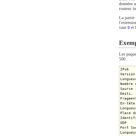
données u
routeur i
La partie
l'extensio
vaut
0
et 
Exemp
Les paque
500.
IPv6

Version
Longueu
Nombre 
Source 
Desti. 
Fragment
En-tête
Longueu
Place d
Identif
UDP

Port So
Longueu