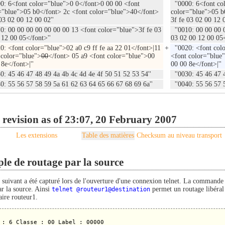
0: 6<font color="blue">0 0</font>0 00 00 <font
''0000: 6<font co
="blue">05 b0</font> 2c <font color="blue">40</font>
color="blue">05 b
03 02 00 12 00 02''
3f fe 03 02 00 12 0
0: 00 00 00 00 00 00 00 13 <font color="blue">3f fe 03
''0010: 00 00 00 
 12 00 05</font>''
03 02 00 12 00 05<
0: <font color="blue">02 a0 c9 ff fe aa 22 01</font>|11
+
''0020: <font colo
 color="blue">
00
</font> 05 a9 <font color="blue">00
<font color="blue
8e</font>|''
00 00 8e</font>|''
0: 45 46 47 48 49 4a 4b 4c 4d 4e 4f 50 51 52 53 54''
''0030: 45 46 47 4
0: 55 56 57 58 59 5a 61 62 63 64 65 66 67 68 69 6a''
''0040: 55 56 57 5
 revision as of 23:07, 20 February 2007
Les extensions
Table des matières
Checksum au niveau transport
le de routage par la source
 suivant a été capturé lors de l'ouverture d'une connexion telnet. La commande 
ar la source. Ainsi
telnet @routeur1@destination
permet un routage libéral 
aire routeur1.
 : 6 Classe : 00 Label : 00000
