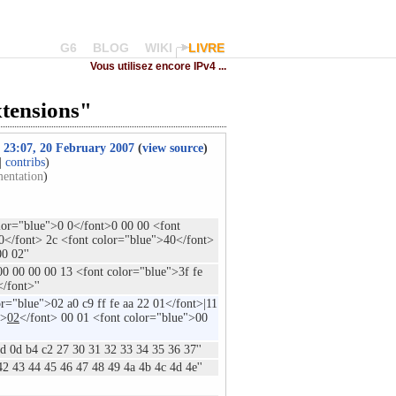
G6
BLOG
WIKI
LIVRE
Vous utilisez encore IPv4 ...
xtensions"
of 23:07, 20 February 2007
(
view source
)
|
contribs
)
entation
)
lor="blue">0 0</font>0 00 00 <font
0</font> 2c <font color="blue">40</font>
0 02''
00 00 00 00 13 <font color="blue">3f fe
/font>''
r="blue">02 a0 c9 ff fe aa 22 01</font>|11
">
02
</font> 00 01 <font color="blue">00
d 0d b4 c2 27 30 31 32 33 34 35 36 37''
2 43 44 45 46 47 48 49 4a 4b 4c 4d 4e''