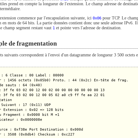
tiles prend en compte la longueur de l'extension. Le champ adresse de destinatio
ntermédiaire.
 extension commence par l'encapsulation suivante, ici
0x06
pour TCP. Le champ 
n en mots de 64 bits. La partie données contient donc une seule adresse IPv6. Il 
le champ segment restant vaut
1
et pointe vers l'adresse de destination.
le de fragmentation
ts suivants correspondent à l'envoi d'un datagramme de longueur 3 500 octets e
 : 6 Classe : 00 Label : 00000

r : 1456 octets (0x05b0) Proto. : 44 (0x2c) En-tête de frag.

de sauts : 64 (0x40)

: 3f fe 03 02 00 12 00 02 00 00 00 00 00 00 00 13

: 3f fe 03 02 00 12 00 05 02 a0 c9 ff fe aa 22 01

ation

 Suivant : 17 (0x11) UDP

r Extension : 0x02 => 128 bits

u Fragment : 0x0000 bit M =1

icateur : 0x0000008e

urce : 0xf38e Port Destination : 0x000d

r : 3508 (0x0db4) Checksum : 0xc227
