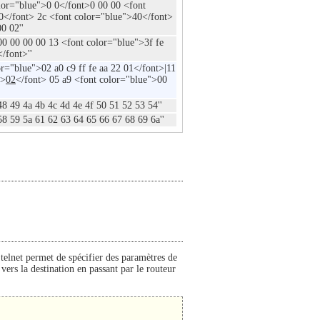
lor="blue">0 0</font>0 00 00 <font
0</font> 2c <font color="blue">40</font>
0 02''
00 00 00 00 13 <font color="blue">3f fe
/font>''
r="blue">02 a0 c9 ff fe aa 22 01</font>|11
">
02
</font> 05 a9 <font color="blue">00
8 49 4a 4b 4c 4d 4e 4f 50 51 52 53 54''
8 59 5a 61 62 63 64 65 66 67 68 69 6a''
telnet permet de spécifier des paramètres de
vers la destination en passant par le routeur