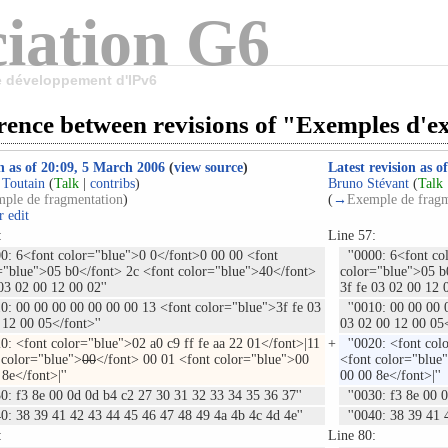
iation G6
le développement d'IPv6
rence between revisions of "Exemples d'e
n as of 20:09, 5 March 2006
(
view source
)
Latest revision as 
 Toutain
(
Talk
|
contribs
)
Bruno Stévant
(
Talk
ple de fragmentation
)
(
→
Exemple de fragm
 edit
:
Line 57:
0: 6<font color="blue">0 0</font>0 00 00 <font
''0000: 6<font co
="blue">05 b0</font> 2c <font color="blue">40</font>
color="blue">05 b
03 02 00 12 00 02''
3f fe 03 02 00 12 0
0: 00 00 00 00 00 00 00 13 <font color="blue">3f fe 03
''0010: 00 00 00 
 12 00 05</font>''
03 02 00 12 00 05<
0: <font color="blue">02 a0 c9 ff fe aa 22 01</font>|11
+
''0020: <font colo
 color="blue">
00
</font> 00 01 <font color="blue">00
<font color="blue
8e</font>|''
00 00 8e</font>|''
0: f3 8e 00 0d 0d b4 c2 27 30 31 32 33 34 35 36 37''
''0030: f3 8e 00 0
0: 38 39 41 42 43 44 45 46 47 48 49 4a 4b 4c 4d 4e''
''0040: 38 39 41 4
:
Line 80: