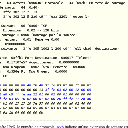
r : 64 octets (0x0040) Protocole : 43 (0x2b) En-tête de routage

de sauts : 64 (0x40)

: 3ffe:302:12:2::13

: 3ffe:302:12:5:2a0:c9ff:feaa:2201 (routeur1)

 Suivant : 06 (0x06) TCP

r Extension : 0x02 => 128 bits

 routage = 0x00 (Routage par la source)

s restant : 0x01. Réservé 0x00

 : 0x00000000

 suivante : 3ffe:305:1002:1:200:c0ff:fe11:cba0 (destination)

urce, 0xffb1 Port Destination :0x0017 (Telnet)

e : 0x17107e57 Acquittement : 0x00000000 

: 0xa Drapeau : 0x02 (SYN) Fenêtre : 0x4000

m : 0x356e Ptr Msg Urgent : 0x0000

TCP

0 0
0 00 00 
00 40
 2b 
40
 3f fe 03 02 00 12 00 02
0 00 00 00 00 00 00 13 
3f fe 03 02 00 12 00 05
2 a0 c9 ff fe aa 22 01
|06 
02
 00 
01
 00 00 00 00
f fe 03 05 10 02 00 01 02 00 c0 ff fe 11 cb a0
|
f b1 00 17 17 10 7e 57 00 00 00 00 a0 02 40 00
5 6e 00 00 02 04 05 a0 01 03 03 00 01 01 08 0a
0 9a 1d 04 00 00 00 0b
-tête IPv6, le numéro de protocole
0x2b
indique qu'une extension de routage es