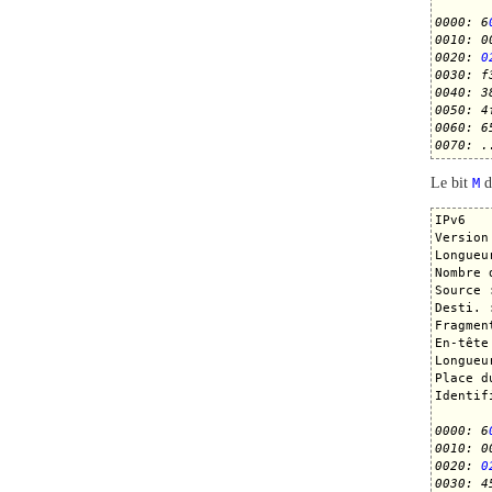
0000: 6
0010: 0
0020: 
0
0030: f
0040: 3
0050: 4
0060: 6
0070: .
Le bit
M
d
IPv6

Version
Longueu
Nombre 
Source 
Desti. 
Fragment
En-tête
Longueu
Place d
Identif
0000: 6
0010: 0
0020: 
0
0030: 4