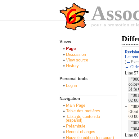
Assoc
pour la promotion et 
Diffe
Views
Page
Revisio
Discussion
Laurent
View source
(
→
Exem
History
← Older
Line 57
Personal tools
''000
color
Log in
3f fe 
''001
Navigation
02 00
Main Page
−
''002
Table des matières
<font
00 00 
Tabla de contenido
(español)
''003
Préambule
''004
Recent changes
Line 80
Nouvelle édition (en cours)