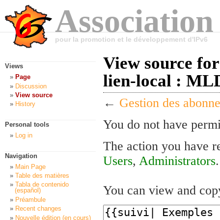
Association
pour la promotion et le développement d'IPv6
View source for
Views
lien-local : ML
Page
Discussion
View source
←
Gestion des abonne
History
You do not have permis
Personal tools
Log in
The action you have re
Navigation
Users
,
Administrators
.
Main Page
Table des matières
Tabla de contenido
You can view and copy
(español)
Préambule
Recent changes
Nouvelle édition (en cours)