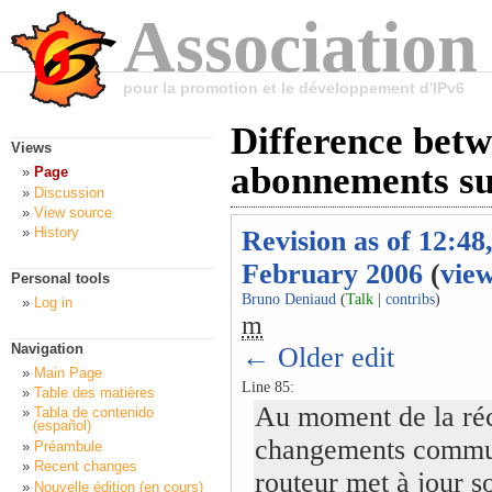
Association
pour la promotion et le développement d'IPv6
Difference betw
Views
abonnements sur
Page
Discussion
View source
History
Revision as of 12:48
February 2006
(
vie
Personal tools
Bruno Deniaud
(
Talk
|
contribs
)
Log in
m
Navigation
← Older edit
Main Page
Line 85:
Table des matières
Au moment de la réc
Tabla de contenido
(español)
changements commun
Préambule
Recent changes
routeur met à jour s
Nouvelle édition (en cours)