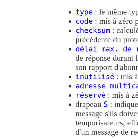
: le même ty
type
: mis à zéro p
code
: calcul
checksum
précédente du prot
délai max. de 
de réponse durant 
son rapport d'abo
: mis à
inutilisé
adresse multic
: mis à zé
réservé
drapeau
: indique
S
message s'ils doive
temporisateurs, ef
d'un message de r