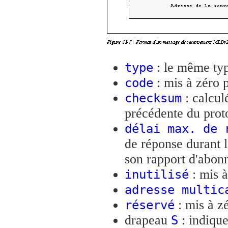
: le même ty
type
: mis à zéro p
code
: calcul
checksum
précédente du prot
délai max. de 
de réponse durant 
son rapport d'abo
: mis à
inutilisé
adresse multic
: mis à zé
réservé
drapeau
: indique
S