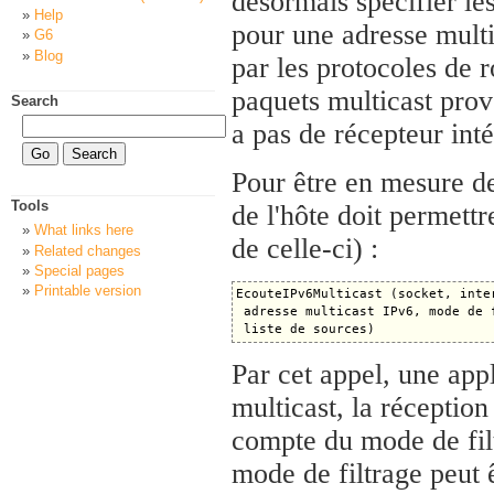
désormais spécifier les
Help
pour une adresse multi
G6
Blog
par les protocoles de 
paquets multicast prove
Search
a pas de récepteur inté
Pour être en mesure d
Tools
de l'hôte doit permettr
What links here
de celle-ci) :
Related changes
Special pages
Printable version
EcouteIPv6Multicast (socket, inter
 adresse multicast IPv6, mode de f
Par cet appel, une app
multicast, la réception
compte du mode de filt
mode de filtrage peut 