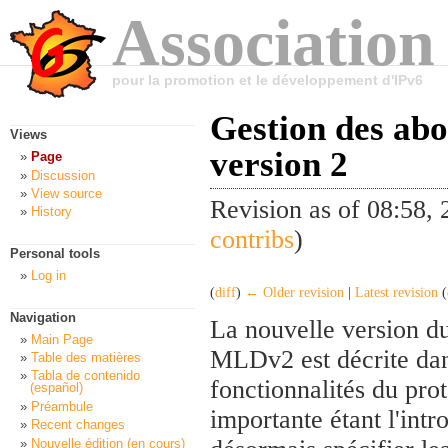
Association
pour la promotion et le développement d'IPv6
Gestion des abo
Views
version 2
Page
Discussion
View source
Revision as of 08:58
History
contribs
)
Personal tools
Log in
(
diff
)
← Older revision
|
Latest revision
(
Navigation
La nouvelle version du
Main Page
MLDv2 est décrite da
Table des matières
Tabla de contenido
fonctionnalités du pro
(español)
Préambule
importante étant l'intr
Recent changes
Nouvelle édition (en cours)