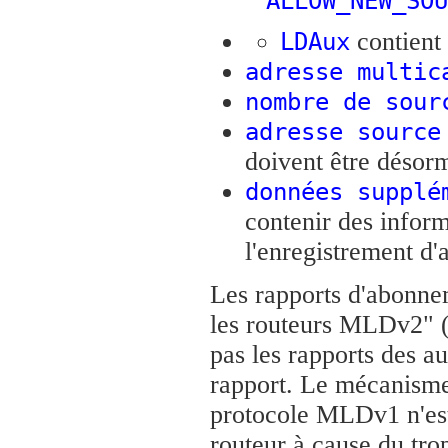
ALLOW_NEW_SOU
contient
LDAux
adresse multic
nombre de sour
adresse source
doivent être désor
données supplé
contenir des infor
l'enregistrement d'
Les rapports d'abonnem
les routeurs MLDv2" 
pas les rapports des a
rapport. Le mécanisme
protocole MLDv1 n'est 
routeur à cause du tro