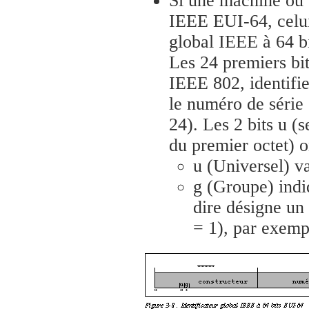
Si une machine ou u
IEEE EUI-64, celui-
global IEEE à 64 b
Les 24 premiers bi
IEEE 802, identifien
le numéro de série
24). Les 2 bits u (s
du premier octet) o
u (Universel) va
g (Groupe) indiq
dire désigne un
= 1), par exemp