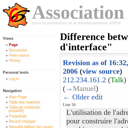
Association
pour la promotion et le développement d'IPv6
Difference betw
Views
d'interface"
Page
Discussion
View source
History
Revision as of 16:32
2006
(
view source
)
Personal tools
212.234.161.2
(
Talk
)
Log in
(
→
Manuel
)
Navigation
← Older edit
Main Page
Table des matières
Line 34:
Tabla de contenido
L'utilisation de l'a
(español)
Préambule
pour construire l'adr
Recent changes
Nouvelle édition (en cours)