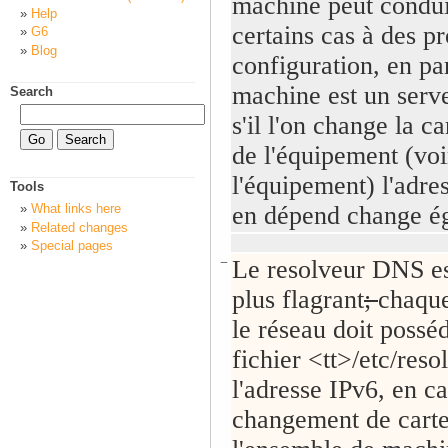
machine peut condui
Help
certains cas à des p
G6
Blog
configuration, en par
machine est un serve
Search
s'il l'on change la c
de l'équipement (voi
l'équipement) l'adre
Tools
en dépend change é
What links here
Related changes
Special pages
−
Le resolveur DNS est
plus flagrant
;
chaque
le réseau doit possé
fichier <tt>/etc/reso
l'adresse IPv6, en c
changement de carte