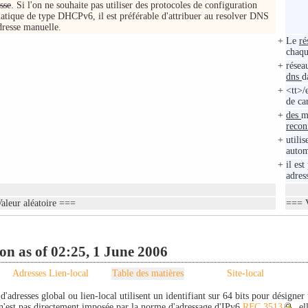
sse
. Si l'on ne souhaite pas utiliser des protocoles de configuration
atique de type DHCPv6, il est préférable d'attribuer au resolver DNS
dresse manuelle.
+
Le
ré
chaqu
+
résea
dns
d
+
<tt>/
de ca
+
des
m
recon
+
utili
auto
+
il es
adres
aleur aléatoire ===
=== V
on as of 02:25, 1 June 2006
Adresses Lien-local
Table des matières
Site-local
d'adresses global ou lien-local utilisent un identifiant sur 64 bits pour désigner
n'est pas directement imposée par la norme d'adressage d'IPv6
RFC 3513
, e