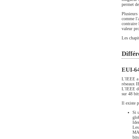
permet de 
Plusieurs 
comme l'a
contraire 
valeur pro
Les chapit
Différ
EUI-6
L'IEEE a 
réseaux I
L'IEEE dé
sur 48 bi
Il existe 
Si 
glo
Ide
Les
MAC
bit