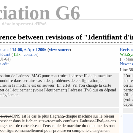
iation G6
le développement d'IPv6
rence between revisions of "Identifiant d'
n as of 14:06, 6 April 2006
(
view source
)
Revisio
tévant
(
Talk
|
contribs
)
WikiSy
UI-64
)
(
→
Man
 edit
Newer 
:
Line 38
isation de l'adresse MAC pour construire l'adresse IP de la machine
L'uti
conduire dans certains cas à des problèmes de configuration, en
l'adr
ulier si la machine est un serveur. En effet, s'il l'on change la carte
certa
net de l'équipement (voire l'équipement) l'adresse IPv6 qui en dépend
parti
e également.
s'il 
(voir
dépen
solveur
DNS est le cas le plus flagrant
,
chaque machine sur le réseau
+
osséder dans le fichier <tt>/etc/resolv.conf</tt>
l'adresse IPv6, en
cas
angement de carte réseau, l'ensemble
de
machine du domaine devront
econfigurée manuellement pour prendre en compte le changement