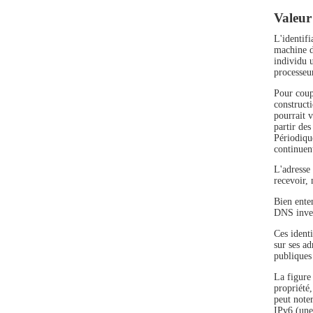
Valeur
L'identifi
machine d'
individu u
processeu
Pour coup
constructi
pourrait 
partir de
Périodique
continuent
L'adresse
recevoir,
Bien ente
DNS inver
Ces ident
sur ses ad
publiques
La figure
propriété
peut noter
IPv6 (une 