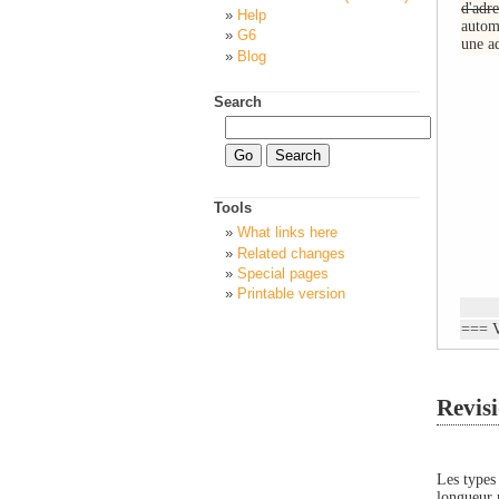
d'adre
Help
autom
G6
une a
Blog
Search
Tools
What links here
Related changes
Special pages
Printable version
=== V
Revisi
Les types 
longueur 