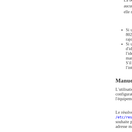
La b
aucu
elle 
Si 
802
raj
Si 
d'i
l'i
man
S'i
l'i
Manue
L'utilisa
configurat
l'équipem
Le résolve
/etc/res
souhaite 
adresse m