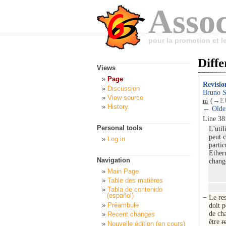
Assoc
pour la promotion et 
Diffe
Views
Page
Revisio
Discussion
Bruno S
View source
(
→
E
m
History
← Older
Line 38
Personal tools
L'util
peut 
Log in
partic
Ether
Navigation
chang
Main Page
Table des matières
Tabla de contenido
(español)
−
Le
re
Préambule
doit p
de ch
Recent changes
être
r
Nouvelle édition (en cours)