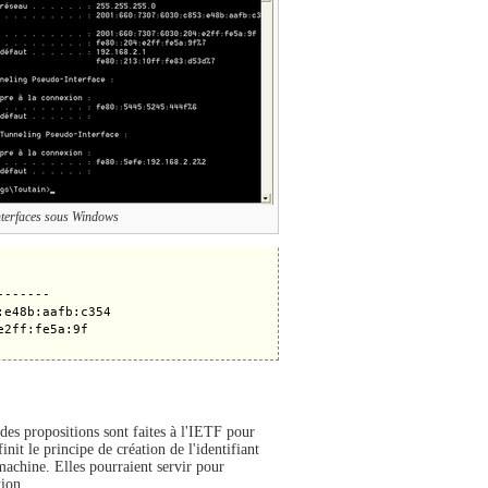
nterfaces sous Windows
------

e48b:aafb:c354

2ff:fe5a:9f

des propositions sont faites à l'IETF pour
init le principe de création de l'identifiant
 machine. Elles pourraient servir pour
tion.