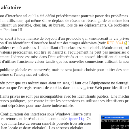
 aléatoire
ant d'interface tel qu'il a été défini précédemment pourrait poser des problèmes p
un utilisateur, qui même s'il se déplace de réseau en réseau garde ce même identi
tilisant un portable, chez lui, au bureau, lors de ses déplacements. Ce problème e
rs Pentium III.
er court à toute menace de boycott d'un protocole qui «menacerait la vie privée»
on d'un identifiant d'interface basé sur des tirages aléatoires (voir
RFC 3041
valider ces mécanismes. L'identifiant d'interface est soit choisi aléatoirement,
s valeurs précédentes, soit tiré au hasard si l'équipement ne peut pas mémoriser
ment l'adresse est mise dans l'état «déprécié» et un nouvel identifiant d'interfa
 d'utiliser l'ancienne valeur tandis que les nouvelles connexions utilisent la nou
 publique globale est conservée, mais ne sera jamais choisie pour initier des co
 même si l'anonymat est validé.
ndu pour que ces mécanismes aient un sens, il faut que l'équipement ne s'enre
se ou que l'enregistrement de cookies dans un navigateur Web pour identifier l'u
ifiants privés ne sont pas incompatibles avec les identifiants publics. Une mach
resses publiques, par contre initier les connexions en utilisant ses identifiants pr
 sont dépréciées pour une durée indéterminée.
 Configuration des interfaces sous Windows illustre cette
, en retournant le résultat de la commande
ipconfig
. On
 que l'interface du réseau sans-fils possède trois adresses
lien locale et deux globales). Les adresses globales