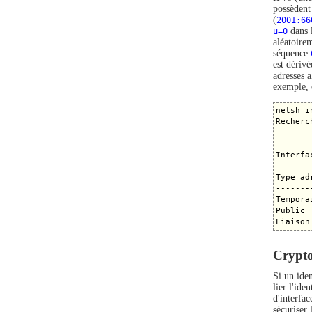
possèdent
(
2001:66
u=0
dans l
aléatoire
séquence
est dériv
adresses 
exemple, 
netsh i
Recherc
Interfa
Type ad
-------
Tempora
Public 
Crypt
Si un ide
lier l'ide
d'interfa
sécuriser 