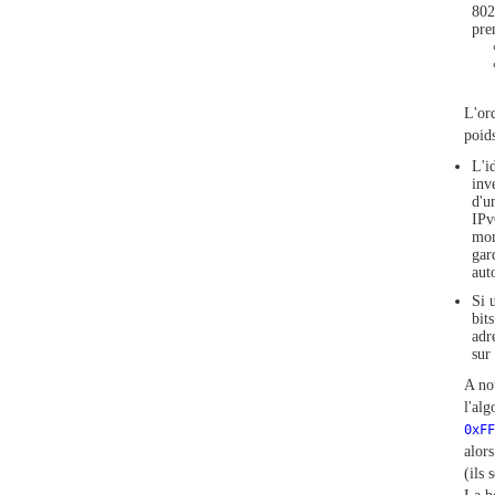
802
pre
L'ord
poids
L'i
inv
d'u
IPv
mon
gar
aut
Si 
bit
adr
sur
A no
l'alg
0xFF
alors
(ils 