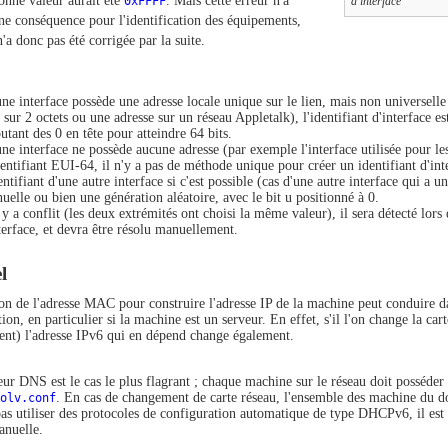
onne valeur aurait été
0xFFFF
. Mais cette erreur n'a
d'interface
ne conséquence pour l'identification des équipements,
n'a donc pas été corrigée par la suite.
une interface possède une adresse locale unique sur le lien, mais non universel
 sur 2 octets ou une adresse sur un réseau Appletalk), l'identifiant d'interface est
outant des 0 en tête pour atteindre 64 bits.
une interface ne possède aucune adresse (par exemple l'interface utilisée pour les
dentifiant EUI-64, il n'y a pas de méthode unique pour créer un identifiant d'inte
dentifiant d'une autre interface si c'est possible (cas d'une autre interface qui 
uelle ou bien une génération aléatoire, avec le bit u positionné à 0.
l y a conflit (les deux extrémités ont choisi la même valeur), il sera détecté lors d
nterface, et devra être résolu manuellement.
l
tion de l'adresse MAC pour construire l'adresse IP de la machine peut conduire d
ion, en particulier si la machine est un serveur. En effet, s'il l'on change la ca
ent) l'adresse IPv6 qui en dépend change également.
ur DNS est le cas le plus flagrant ; chaque machine sur le réseau doit posséder 
olv.conf
. En cas de changement de carte réseau, l'ensemble des machine du do
pas utiliser des protocoles de configuration automatique de type DHCPv6, il est
anuelle.