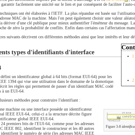
garantir facilement une unicité sur le lien et par conséquent de faciliter l'aut
techniques ont été élaborées à l'IETF. La plus répandue est basée sur l'utilisati
dresse MAC de la machine. Mais l'on peut également choisir une valeur aléatoir
la dériver d'une clé publique pour mieux authentifier l'émétteur du message. La 
che de zéro la probabilité de conflits. Enfin dans certains cas l'affectation manue
res suivants décrivent ces différentes méthodes ainsi que leur intérêts et leur dé
Cont
ents types d'identifiants d'interface
1
4
défini un identificateur global à 64 bits (format EUI-64) pour les
2
EEE 1394 qui vise une utilisation dans le domaine de la domotique.
crit les règles qui permettent de passer d'un identifiant MAC codé
ts à un EUI-64.
plusieurs méthodes pour construire l'identifiant :
une machine ou une interface possède un identificateur
bal IEEE EUI-64, celui-ci a la structure décrite figure
ntificateur global IEEE EUI-64.
 24 premiers bits de l'EUI-64, comme pour les adresses
Figure 3-8
identifi
 IEEE 802, identifient le constructeur et les 40 autres
s identifient le numéro de série (les adresses MAC IEEE