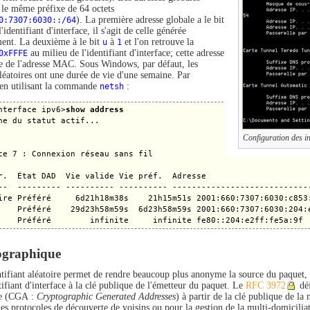
 le même préfixe de 64 octets
0:7307:6030::/64
). La première adresse globale a le bit
'identifiant d'interface, il s'agit de celle générée
ment. La deuxième à le bit
u
à
1
et l'on retrouve la
0xFFFE
au milieu de l'identifiant d'interface; cette adresse
ée de l'adresse MAC. Sous Windows, par défaut, les
aléatoires ont une durée de vie d'une semaine. Par
en utilisant la commande
netsh
:
nterface ipv6>
show address
he du statut actif... 

Configuration des i
ce 7 : Connexion réseau sans fil 

r.  État DAD  Vie valide Vie préf.  Adresse

--  --------- ---------- ---------- -----------------------------
ire Préféré     6d21h18m38s    21h15m51s 2001:660:7307:6030:c853:
    Préféré    29d23h58m59s  6d23h58m59s 2001:660:7307:6030:204:e
ographique
ntifiant aléatoire permet de rendre beaucoup plus anonyme la source du paquet, 
ntifiant d'interface à la clé publique de l'émetteur du paquet. Le
RFC 3972
déf
ce (CGA :
Cryptographic Generated Addresses
) à partir de la clé publique de la
les protocoles de découverte de voisins ou pour la gestion de la multi-domicilia