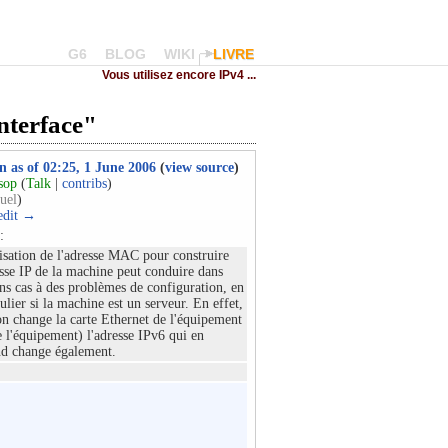
G6
BLOG
WIKI
LIVRE
Vous utilisez encore IPv4 ...
interface"
n as of 02:25, 1 June 2006
(
view source
)
sop
(
Talk
|
contribs
)
uel
)
edit →
:
lisation de l'adresse MAC pour construire
esse IP de la machine peut conduire dans
ins cas à des problèmes de configuration, en
culier si la machine est un serveur. En effet,
l'on change la carte Ethernet de l'équipement
e l'équipement) l'adresse IPv6 qui en
d change également.