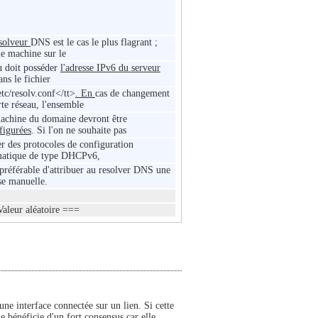
solveur
DNS est le cas le plus flagrant
;
e machine sur le
u doit posséder
l'adresse IPv6 du serveur
ans le fichier
etc/resolv.conf</tt>
. En
cas de changement
rte réseau, l'ensemble
achine du domaine devront être
figurées
. Si l'on ne souhaite pas
ser des protocoles de configuration
matique de type DHCPv6,
t préférable d'attribuer au resolver DNS une
se manuelle.
aleur aléatoire ===
 une interface connectée sur un lien. Si cette
lle bénéficie d'un fort consensus car elle