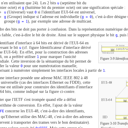
 n'en utilisaient que 24). Les 2 bits
u
(septième bit du
mier octet) et
g
(huitième bit du premier octet) ont une signification spéciale :
u
(Universel) vaut
0
si l'identifiant EUI-64 est universel,
g
(Groupe) indique si l'adresse est individuelle (
g = 0
), c'est-à-dire désigne
groupe (
g = 1
), par exemple une adresse de multicast.
re des bits ne doit pas porter à confusion. Dans la représentation numérique des 
 faible, c'est-à-dire le bit de droite. Ainsi sur le support physique le bit
g
, puis 
dentifiant d'interface à 64 bits est dérivé de l'EUI-64 en
ersant le bit
u
(cf. figure Identificateur d'interface dérivé
ne EUI-64). En effet, pour la construction des adresses
6, on a préféré utiliser
1
pour marquer l'unicité
Figure 3-9
Identific
diale. Cette inversion de la sémantique du bit permet de
der la valeur
0
pour une numérotation manuelle,
orisant à numéroter simplement les interfaces locales à partir de
1
.
une interface possède une adresse MAC IEEE 802 à 48
s universelle (cas des interfaces Ethernet ou FDDI), cette
esse est utilisée pour construire des identifiants d'interface
 64 bits, comme indiqué sur la figure ci-contre.
ter que l'IETF s'est trompée quand elle a défini
orithme de conversion. En effet, l'ajout de la valeur
FE
concerne les EUI-48, c'est-à-dire des identifiants,
 qu'Ethernet utilise des MAC-48, c'est-à-dire des adresses
servent à transporter des trames vers le bon destinataire).
Figure 3-10
Transfo