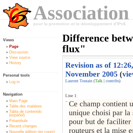
Association
pour la promotion et le développement d'IPv6
Difference betw
Views
flux"
Page
Discussion
View source
History
Revision as of 12:26
November 2005
(
vie
Personal tools
Laurent Toutain
(
Talk
|
contribs
)
Log in
Navigation
Line 1:
Main Page
−
Ce champ contient 
Table des matières
unique choisi par la 
Tabla de contenido
(español)
pour but de faciliter 
Préambule
Recent changes
routeurs et la mise 
Nouvelle édition (en cours)