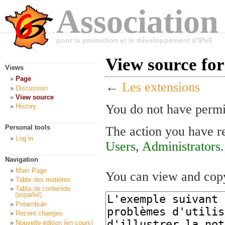
Association
pour la promotion et le développement d'IPv6
View source for
Views
Page
←
Les extensions
Discussion
View source
You do not have permis
History
Personal tools
The action you have re
Log in
Users
,
Administrators
.
Navigation
Main Page
You can view and copy
Table des matières
Tabla de contenido
(español)
Préambule
Recent changes
Nouvelle édition (en cours)