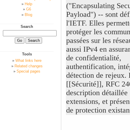
(''Encapsulating Secu
Help
G6
Payload'') -- sont déf
Blog
l'IETF. Elles permett
Search
protéger les commun
passées sur les rése
aussi IPv4 en assuran
Tools
de confidentialité,
What links here
authentification, inté
Related changes
Special pages
détection de rejeux.
[[Sécurité]], RFC 2
description détaillée
extensions, et prése
de protection existan