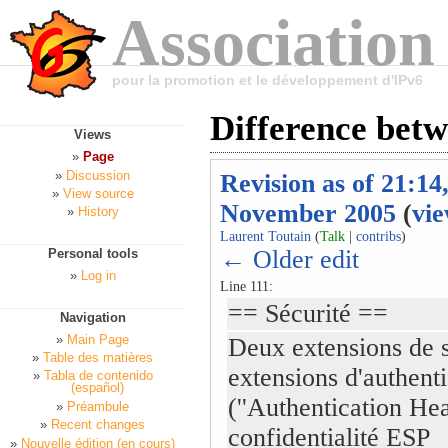
Association
pour la promotion et le développement d'IPv6
Difference betw
Views
Page
Discussion
Revision as of 21:14
View source
November 2005
(
vie
History
Laurent Toutain
(
Talk
|
contribs
)
← Older edit
Personal tools
Log in
Line 111:
== Sécurité ==
Navigation
Main Page
Deux extensions de sé
Table des matières
extensions d'authent
Tabla de contenido
(español)
(''Authentication Hea
Préambule
Recent changes
confidentialité ESP
Nouvelle édition (en cours)