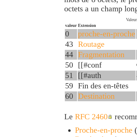
octets a un champ lon
Valeur
valeur
Extension
0
proche-en-proche
43
Routage
44
Fragmentation
50
[[#conf
51
[[#auth
59
Fin des en-têtes
60
Destination
Le
RFC 2460
recomma
Proche-en-proche
(