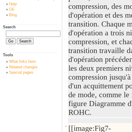
Help
compression, des m
G6
d'opération et des 
Blog
transition. Chaque 
Search
d'opération a trois 
compression, et ch
transition travaille 
Tools
d'opération précédent
What links here
les deux premiers n
Related changes
Special pages
compression jusqu'à 
d'un acquittement p
de mode, comme le 
figure Diagramme d'
ROHC.
−
[[image:Fig7-