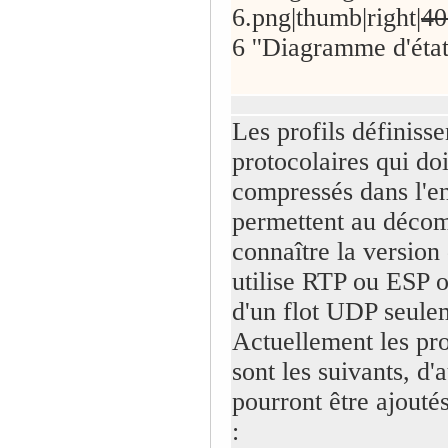
6.png|thumb|right|
40
6 ''Diagramme d'éta
Les profils définisse
protocolaires qui do
compressés dans l'en-
permettent au décom
connaître la version d
utilise RTP ou ESP ou
d'un flot UDP seule
Actuellement les pro
sont les suivants, d'
pourront être ajoutés
: