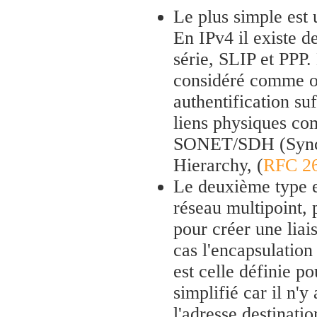
Le plus simple est 
En IPv4 il existe d
série, SLIP et PPP.
considéré comme ob
authentification suf
liens physiques com
SONET/SDH (Synch
Hierarchy, (
RFC 2
Le deuxième type es
réseau multipoint,
pour créer une liai
cas l'encapsulation
est celle définie p
simplifié car il n
l'adresse destinatio