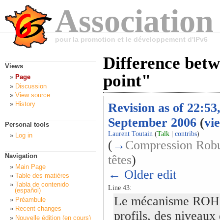
Association
pour la promotion et le développement d'IPv6
Difference betw
Views
point"
Page
Discussion
View source
History
Revision as of 22:53,
September 2006
(
vi
Personal tools
Laurent Toutain
(
Talk
|
contribs
)
Log in
(
→
Compression Robu
Navigation
têtes
)
Main Page
← Older edit
Table des matières
Tabla de contenido
Line 43:
(español)
Le mécanisme ROHC 
Préambule
Recent changes
profils, des niveaux
Nouvelle édition (en cours)