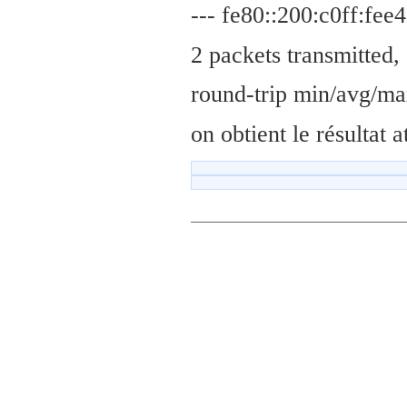
--- fe80::200:c0ff:fee4
2 packets transmitted,
round-trip min/avg/ma
on obtient le résultat a