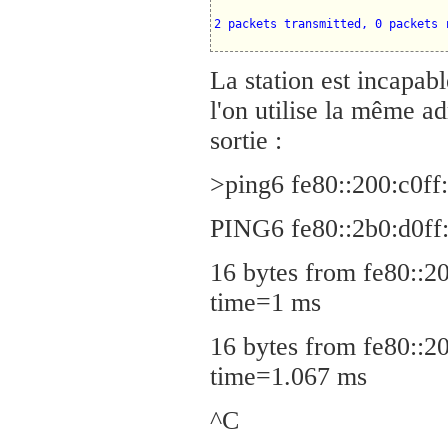
La station est incapabl
l'on utilise la même ad
sortie :
>ping6 fe80::200:c0ff
PING6 fe80::2b0:d0ff
16 bytes from fe80::
time=1 ms
16 bytes from fe80::
time=1.067 ms
^C