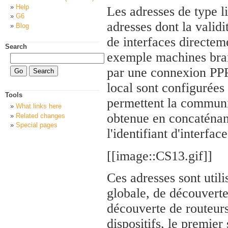
Help
Les adresses de type li
G6
adresses dont la validit
Blog
de interfaces directem
Search
exemple machines bran
par une connexion PPP,
local sont configurées 
Tools
permettent la communic
What links here
obtenue en concaténan
Related changes
Special pages
l'identifiant d'interface
[[image::CS13.gif]]
Ces adresses sont utili
globale, de découverte
découverte de routeurs
dispositifs, le premier