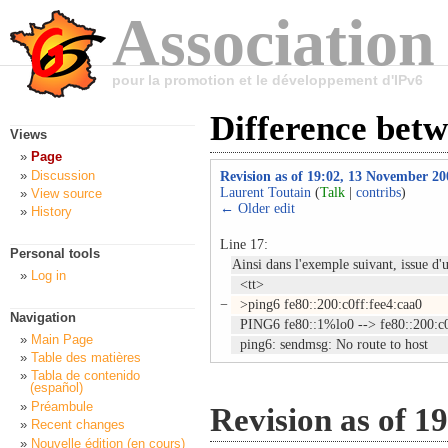
Association
pour la promotion et le développement d'IPv6
Difference betw
Views
Page
Discussion
Revision as of 19:02, 13 November 20
Laurent Toutain
(
Talk
|
contribs
)
View source
← Older edit
History
Line 17:
Personal tools
Ainsi dans l'exemple suivant, issue d
Log in
<tt>
−
>ping6 fe80::200:c0ff:fee4:caa0
Navigation
PING6 fe80::1%lo0 --> fe80::200:c0
Main Page
ping6: sendmsg: No route to host
Table des matières
Tabla de contenido
(español)
Préambule
Revision as of 1
Recent changes
Nouvelle édition (en cours)