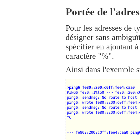
Portée de l'adres
Pour les adresses de t
désigner sans ambiguïté
spécifier en ajoutant à
caractère "%".
Ainsi dans l'exemple 
>
ping6 fe80::200:c0ff:fee4:caa0
PING6 fe80::1%lo0 --> fe80::200:c0
ping6: sendmsg: No route to host

ping6: wrote fe80::200:c0ff:fee4:c
ping6: sendmsg: No route to host

ping6: wrote fe80::200:c0ff:fee4:c