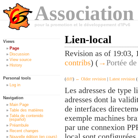
Association
pour la promotion et le développement d'IPv6
Lien-local
Views
Page
Revision as of 19:03
Discussion
View source
contribs
)
(
→
Portée de 
History
Personal tools
(
diff
)
← Older revision
|
Latest revision
(
Log in
Les adresses de type li
adresses dont la validit
Navigation
Main Page
de interfaces directem
Table des matières
Tabla de contenido
exemple machines bran
(español)
Préambule
par une connexion PPP,
Recent changes
local sont configurées 
Nouvelle édition (en cours)