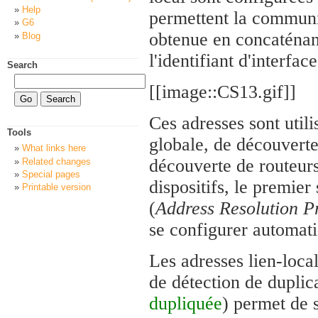
Help
permettent la communic
G6
obtenue en concaténan
Blog
l'identifiant d'interface
Search
[[image::CS13.gif]]
Ces adresses sont utili
Tools
globale, de découverte
What links here
découverte de routeurs
Related changes
Special pages
dispositifs, le premier
Printable version
(
Address Resolution P
se configurer automat
Les adresses lien-local
de détection de duplic
dupliquée
) permet de s