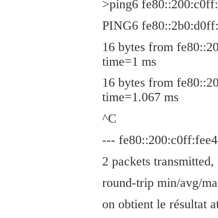
>ping6 fe80::200:c0ff
PING6 fe80::2b0:d0ff
16 bytes from fe80::
time=1 ms
16 bytes from fe80::
time=1.067 ms
^C
--- fe80::200:c0ff:fee4
2 packets transmitted,
round-trip min/avg/ma
on obtient le résultat a