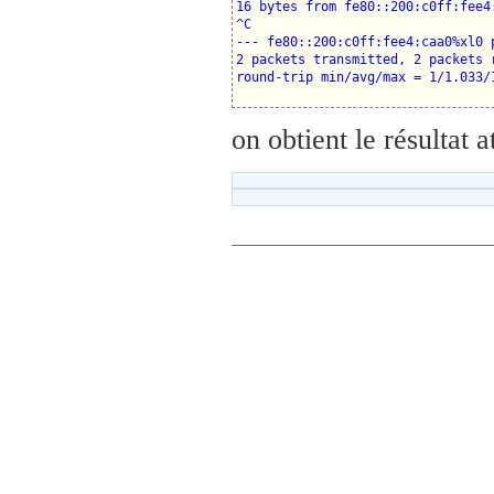
16 bytes from fe80::200:c0ff:fee4
^C

--- fe80::200:c0ff:fee4:caa0%xl0 p
2 packets transmitted, 2 packets r
on obtient le résultat a