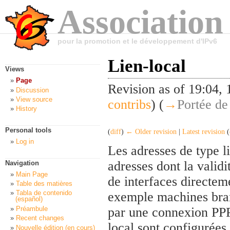
Association
pour la promotion et le développement d'IPv6
Lien-local
Views
Page
Revision as of 19:04
Discussion
View source
contribs
)
(
→
Portée de 
History
Personal tools
(
diff
)
← Older revision
|
Latest revision
(
Log in
Les adresses de type li
adresses dont la validit
Navigation
Main Page
de interfaces directem
Table des matières
Tabla de contenido
exemple machines bran
(español)
Préambule
par une connexion PPP,
Recent changes
local sont configurées 
Nouvelle édition (en cours)