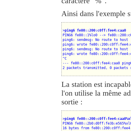
caractère "%".
Ainsi dans l'exemple 
>
ping6 fe80::200:c0ff:fee4:caa0
PING6 fe80::1%lo0 --> fe80::200:c0
ping6: sendmsg: No route to host

ping6: wrote fe80::200:c0ff:fee4:c
ping6: sendmsg: No route to host

ping6: wrote fe80::200:c0ff:fee4:c
^C

--- fe80::200:c0ff:fee4:caa0 ping6
La station est incapabl
l'on utilise la même ad
sortie :
>
ping6 fe80::200:c0ff:fee4:caa0%x
PING6 fe80::2b0:d0ff:fe3b:e565%xl
16 bytes from fe80::200:c0ff:fee4