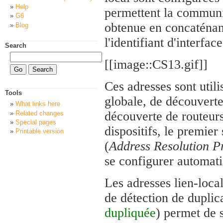
Help
permettent la communic
G6
obtenue en concaténan
Blog
l'identifiant d'interface
Search
[[image::CS13.gif]]
Ces adresses sont utili
Tools
globale, de découverte
What links here
découverte de routeurs
Related changes
Special pages
dispositifs, le premier
Printable version
(
Address Resolution P
se configurer automat
Les adresses lien-local
de détection de duplic
dupliquée
) permet de s