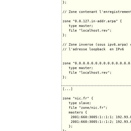
};

// Zone contenant l'enregistremen
zone "0.0.127.in-addr.arpa" {

   type master;

   file "localhost.rev";

}; 

// Zone inverse (sous ipv6.arpa) 
// l'adresse loopback  en IPv6

zone "0.0.0.0.0.0.0.0.0.0.0.0.0.0
   type master;

   file "localhost.rev";

};

[...]

zone "nic.fr" {

   type slave;

   file "zone/nic.fr";

   masters {

    2001:660:3005:1::1:1; 192.93.0
    2001:660:3005:1::1:2; 192.93.0
   };
