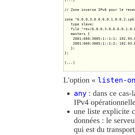
[...]

// Zone inverse IPv6 pour le rese
zone "6.0.0.3.0.6.6.0.1.0.0.2.ip6.
   type slave;

   file "rev/6.0.0.3.0.6.6.0.1.0.0
   masters {

    2001:660:3005:1::1:1; 192.93.0
    2001:660:3005:1::1:2; 192.93.0
   };

};

[...]

L'option «
listen-o
: dans ce cas-l
any
IPv4 opérationnelle
une liste explicite
données : le serve
qui est du transpor