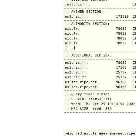
;; ANSWER SECTION:

;; AUTHORITY SECTION:

nic.fr.                 78032   I
nic.fr.                 78032   I
nic.fr.                 78032   I
nic.fr.                 78032   I
ns1.nic.fr.             78032   IN
ns1.nic.fr.             17168   I
ns2.nic.fr.             25737   IN
ns2.nic.fr.             25737   I
ns-sec.ripe.net.        96368   I
;; Query time: 2 msec

;; SERVER: ::1#53(::1)

;; WHEN: Thu Oct 25 19:13:54 2007

>
dig ns3.nic.fr aaaa @ns-sec.ripe