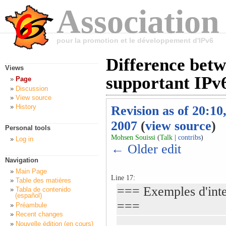
Association
pour la promotion et le développement d'IPv6
Difference betw
Views
supportant IPv6
Page
Discussion
View source
History
Revision as of 20:10
2007
(
view source
)
Personal tools
Mohsen Souissi
(
Talk
|
contribs
)
Log in
← Older edit
Navigation
Main Page
Line 17:
Table des matières
=== Exemples d'inte
Tabla de contenido
(español)
===
Préambule
Recent changes
Nouvelle édition (en cours)