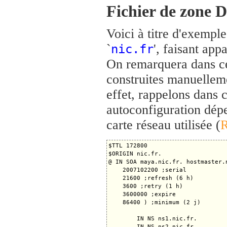
Fichier de zone 
Voici à titre d'exempl
`
', faisant ap
nic.fr
On remarquera dans ce
construites manuellem
effet, rappelons dans 
autoconfiguration dép
carte réseau utilisée (
$TTL 172800

$ORIGIN nic.fr.

@ IN SOA maya.nic.fr. hostmaster.n
    2007102200 ;serial

    21600 ;refresh (6 h)

    3600 ;retry (1 h)

    3600000 ;expire

    86400 ) ;minimum (2 j)

        IN NS ns1.nic.fr.

        IN NS ns2.nic.fr.
