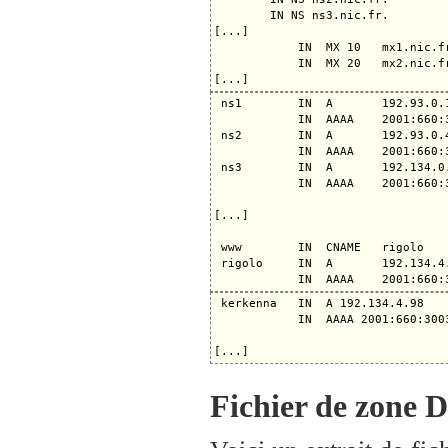
        IN NS ns3.nic.fr.

[...]

            IN  MX 10   mx1.nic.fr
            IN  MX 20   mx2.nic.fr
 ns1        IN  A       192.93.0.1
            IN  AAAA    2001:660:3
 ns2        IN  A       192.93.0.4
            IN  AAAA    2001:660:3
 ns3        IN  A       192.134.0.
            IN  AAAA    2001:660:3
[...]

 www        IN  CNAME   rigolo

 rigolo     IN  A       192.134.4.
 kerkenna   IN  A 192.134.4.98

            IN  AAAA 2001:660:3003
Fichier de zone 