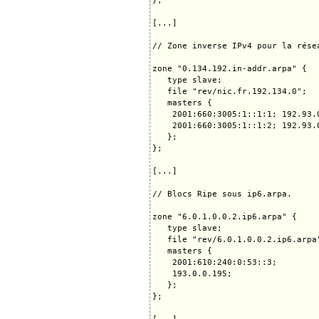
};

[...]

// Zone inverse IPv4 pour la rése
zone "0.134.192.in-addr.arpa" {

   type slave;

   file "rev/nic.fr.192.134.0";

   masters {

    2001:660:3005:1::1:1; 192.93.0
    2001:660:3005:1::1:2; 192.93.0
   };

};

[...]

// Blocs Ripe sous ip6.arpa.

zone "6.0.1.0.0.2.ip6.arpa" {

   type slave;

   file "rev/6.0.1.0.0.2.ip6.arpa"
   masters {

    2001:610:240:0:53::3;

    193.0.0.195;

   };

};
