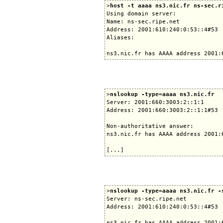
>
host -t aaaa ns3.nic.fr ns-sec.r
Using domain server:

Name: ns-sec.ripe.net

Address: 2001:610:240:0:53::4#53

Aliases:

>
nslookup -type=aaaa ns3.nic.fr
Server: 2001:660:3003:2::1:1

Address: 2001:660:3003:2::1:1#53

Non-authoritative answer:

ns3.nic.fr has AAAA address 2001:6
>
nslookup -type=aaaa ns3.nic.fr -
Server: ns-sec.ripe.net

Address: 2001:610:240:0:53::4#53
