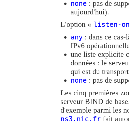
: pas de suppo
none
aujourd'hui).
L'option «
listen-o
: dans ce cas-l
any
IPv6 opérationnelle
une liste explicite
données : le serve
qui est du transpor
: pas de suppo
none
Les cinq premières zon
serveur BIND de base. 
d'exemple parmi les no
fait autor
ns3.nic.fr