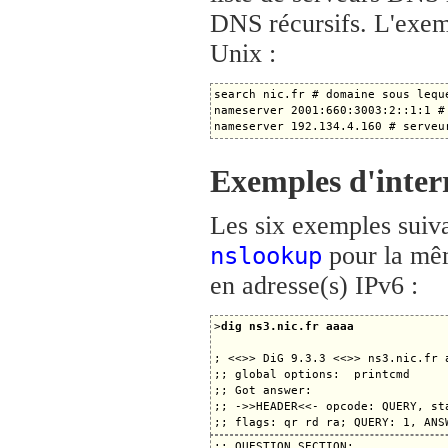
DNS récursifs. L'exemp
Unix :
search nic.fr # domaine sous lequ
nameserver 2001:660:3003:2::1:1 #
Exemples d'inter
Les six exemples suivan
pour la mêm
nslookup
en adresse(s) IPv6 :
>
dig ns3.nic.fr aaaa
; <<>> DiG 9.3.3 <<>> ns3.nic.fr a
;; global options:  printcmd

;; Got answer:

;; ->>HEADER<<- opcode: QUERY, sta
;; QUESTION SECTION:
