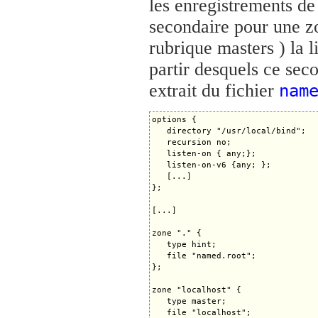
les enregistrements de 
secondaire pour une zo
rubrique masters ) la l
partir desquels ce sec
extrait du fichier
nam
options {

   directory "/usr/local/bind";

   recursion no;

   listen-on { any;};

   listen-on-v6 {any; };

   [...]

};

[...]

zone "." {

   type hint;

   file "named.root";

};

zone "localhost" {

   type master;

   file "localhost";
