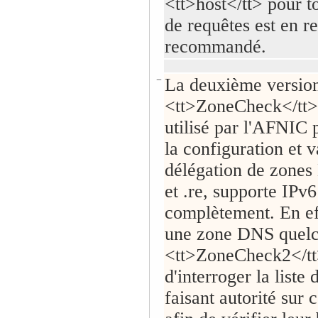
<tt>host</tt> pour t
de requêtes est en r
recommandé.
−
La deuxième versio
<tt>ZoneCheck</tt>, 
utilisé par l'AFNIC 
la configuration et v
délégation de zones
et .re, supporte IPv6
complètement. En ef
une zone DNS quelc
<tt>ZoneCheck2</tt
d'interroger la liste
faisant autorité sur 