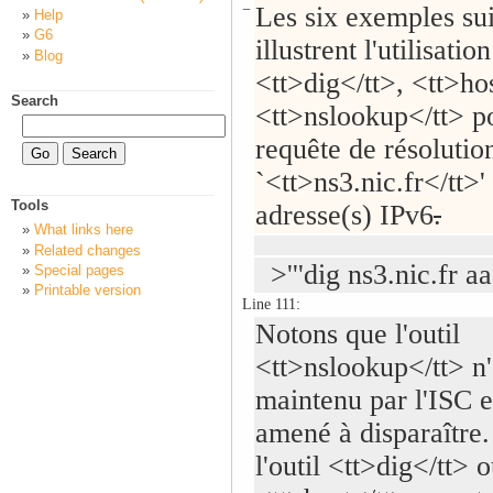
−
Les six exemples su
Help
G6
illustrent l'utilisatio
Blog
<tt>dig</tt>, <tt>hos
Search
<tt>nslookup</tt> 
requête de résoluti
`<tt>ns3.nic.fr</tt>'
Tools
adresse(s) IPv6
.
What links here
Related changes
>'''dig ns3.nic.fr aaa
Special pages
Printable version
Line 111:
Notons que l'outil
<tt>nslookup</tt> n'
maintenu par l'ISC et
amené à disparaître.
l'outil <tt>dig</tt> 