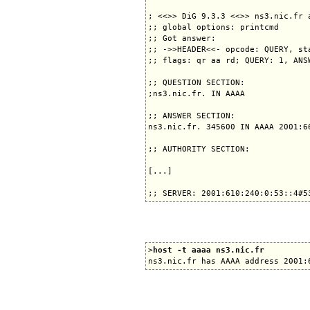
; <<>> DiG 9.3.3 <<>> ns3.nic.fr a
;; global options: printcmd

;; Got answer:

;; ->>HEADER<<- opcode: QUERY, sta
;; flags: qr aa rd; QUERY: 1, ANS
;; QUESTION SECTION:

;ns3.nic.fr. IN AAAA

;; ANSWER SECTION:

ns3.nic.fr. 345600 IN AAAA 2001:66
;; AUTHORITY SECTION:

[...]

>
host -t aaaa ns3.nic.fr