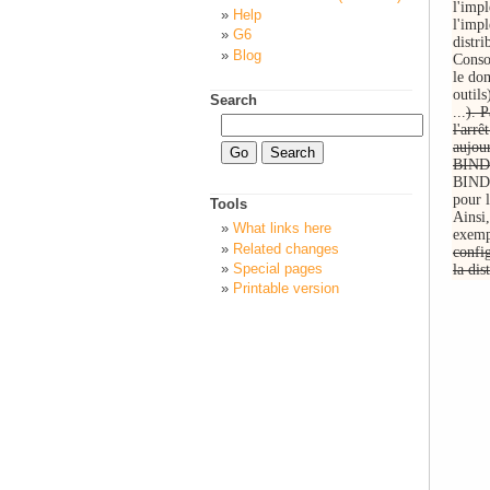
l'impl
Help
l'impl
G6
distr
Blog
Conso
le dom
outil
Search
...
). P
l'arrê
aujou
BIND 
BIND 
pour 
Tools
Ainsi
What links here
exemp
Related changes
confi
Special pages
la di
Printable version