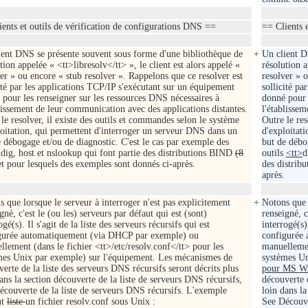
ients et outils de vérification de configurations DNS ==
== Clients 
ient DNS se présente souvent sous forme d'une bibliothèque de
+
Un client D
tion appelée « <tt>libresolv</tt> », le client est alors appelé «
résolution a
er » ou encore « stub resolver ». Rappelons que ce resolver est
resolver » 
ité par les applications TCP/IP s'exécutant sur un équipement
sollicité p
 pour les renseigner sur les ressources DNS nécessaires à
donné pour 
lissement de leur communication avec des applications distantes.
l'établisse
le resolver, il existe des outils et commandes selon le système
Outre le res
loitation, qui permettent d'interroger un serveur DNS dans un
d'exploitat
 débogage et/ou de diagnostic. C'est le cas par exemple des
but de débo
 dig, host et nslookup qui font partie des distributions BIND
(8
outils
<tt>
d
et pour lesquels des exemples sont donnés ci-après.
des distrib
après.
 que lorsque le serveur à interroger n'est pas explicitement
+
Notons que 
gné, c'est le (ou les) serveurs par défaut qui est (sont)
renseigné, c
ogé(s). Il s'agit de la liste des serveurs récursifs qui est
interrogé(s).
gurée automatiquement (via DHCP par exemple) ou
configurée
lement (dans le fichier <tt>/etc/resolv.conf</tt> pour les
manuellemen
mes Unix par exemple) sur l'équipement. Les mécanismes de
systèmes U
erte de la liste des serveurs DNS récursifs seront décrits plus
pour MS W
ans la section découverte de la liste de serveurs DNS récursifs,
découverte d
écouverte de la liste de serveurs DNS récursifs. L'exemple
loin dans la
nt
liste
un fichier resolv.conf sous Unix :
See Découve