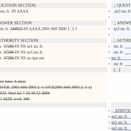
UESTION SECTION:
;; QUEST
nic.fr. IN AAAA
+
;ns3.nic.fr
+
NSWER SECTION:
;; ANSWE
ic.fr.
344922
IN AAAA 2001:660:3006:1::1:1
+
ns3.nic.fr
+
UTHORITY SECTION:
;; AUTHO
r.
37280
IN NS ns1.nic.fr.
+
nic.fr.
r.
37280
IN NS ns3.nic.fr.
+
nic.fr.
r.
37280
IN NS ns.ripe.net.
+
nic.f
+
nic.fr.
[...]
ery time: 6 msec
RVER: 2001:660:3003:2::1:1#53(2001:660:3003:2::1:1)
EN: Wed Jul 7 16:39:53 2004
G SIZE rcvd: 306
+
;; ADDIT
+
ns1.nic
+
ns1.nic.
+
ns2.nic