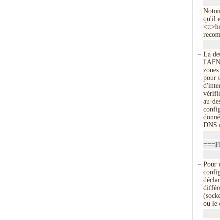
−
Notons
qu'il 
<tt>ho
reco
−
La de
l'AFNI
zones
pour 
d'inte
vérif
au-des
confi
donné
DNS e
===Fi
−
Pour 
confi
déclar
différ
(sock
ou le