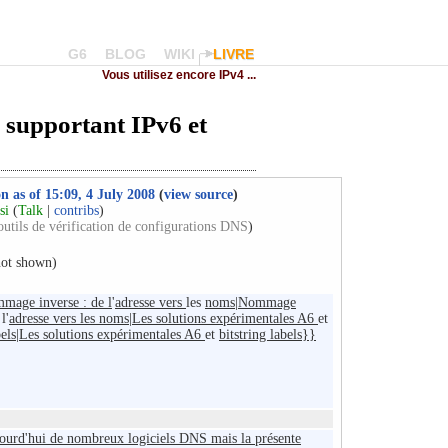
G6
BLOG
WIKI
LIVRE
Vous utilisez encore IPv4 ...
 supportant IPv6 et
on as of 15:09, 4 July 2008
(
view source
)
si
(
Talk
|
contribs
)
 outils de vérification de configurations DNS
)
not shown)
mage inverse : de l
'
adresse vers
les
noms|Nommage
l'
adresse vers les noms|Les solutions expérimentales A6
et
abels|Les solutions expérimentales A6
et
bitstring labels}}
ujourd'hui de nombreux logiciels DNS mais la présente