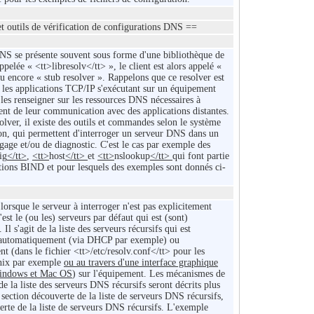
et outils de vérification de configurations DNS ==
NS se présente souvent sous forme d'une bibliothèque de
ppelée « <tt>libresolv</tt> », le client est alors appelé «
ou encore « stub resolver ». Rappelons que ce resolver est
ar les applications TCP/IP s'exécutant sur un équipement
les renseigner sur les ressources DNS nécessaires à
ment de leur communication avec des applications distantes.
olver, il existe des outils et commandes selon le système
ion, qui permettent d'interroger un serveur DNS dans un
gage et/ou de diagnostic. C'est le cas par exemple des
ig
</tt>
,
<tt>
host
</tt>
et
<tt>
nslookup
</tt>
qui font partie
utions BIND et pour lesquels des exemples sont donnés ci-
lorsque le serveur à interroger n'est pas explicitement
'est le (ou les) serveurs par défaut qui est (sont)
 Il s'agit de la liste des serveurs récursifs qui est
 automatiquement (via DHCP par exemple) ou
t (dans le fichier <tt>/etc/resolv.conf</tt> pour les
nix par exemple
ou au travers d'une interface graphique
indows et Mac OS
) sur l'équipement. Les mécanismes de
e la liste des serveurs DNS récursifs seront décrits plus
 section découverte de la liste de serveurs DNS récursifs,
rte de la liste de serveurs DNS récursifs. L'exemple