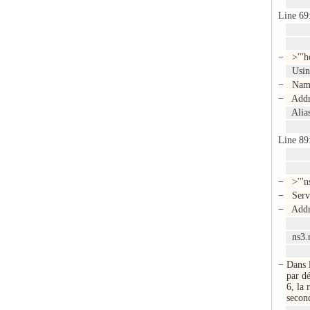
Line 69
−
>'''ho
Using
−
Name:
−
Addre
Alias
Line 89
−
>'''n
−
Serve
−
Addre
ns3.n
−
Dans l
par d
6, la 
second