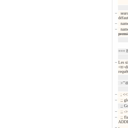
−
searc
défau
−
name
−
names
premi
=== E
−
Les si
<tt>d
requêt
>'''di
−
; <<
−
;; gl
;; Go
−
;; -
−
;; fl
ADD
−