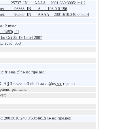
fr. 25737 IN AAAA 2001:660:3005:1::1:2
ipe.net. 96368 IN A 193.0.0.196
pe.net. 96368 IN AAAA 2001:610:240:0:53::4
me: 2 msec
::1#53(::1)
hu Oct 25 19:13:54 2007
E rcvd: 350
nic.fr aaaa @ns-sec.ripe.net'''
G 9.
3
.3 <<>> ns3.nic.fr aaaa @ns
-sec
.ripe.net
ptions: printcmd
wer:
 2001:610:240:0:53::
4
#53(ns
-sec
.ripe.net)