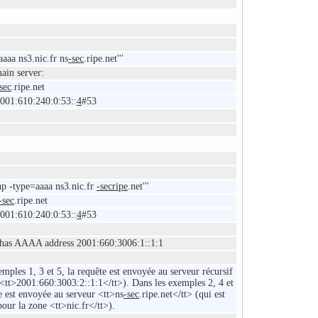
aaaa ns3.nic.fr ns
-sec
.ripe.net'''
in server:
sec
.ripe.net
001:610:240:0:53::
4
#53
p -type=aaaa ns3.nic.fr
-secripe
.net'''
-sec
.ripe.net
001:610:240:0:53::
4
#53
 has AAAA address 2001:660:3006:1::1:1
mples 1, 3 et 5, la requête est envoyée au serveur récursif
(<tt>2001:660:3003:2::1:1</tt>). Dans les exemples 2, 4 et
te est envoyée au serveur <tt>ns
-sec
.ripe.net</tt> (qui est
pour la zone <tt>nic.fr</tt>).