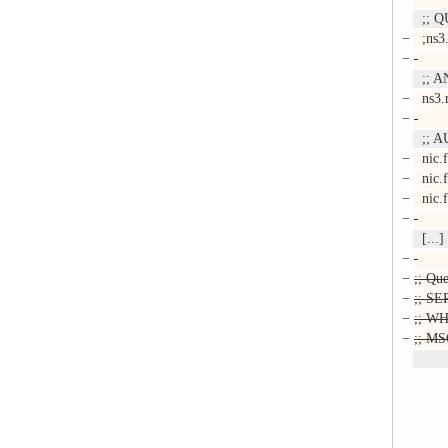
;; Q
−
;ns3.
−
;; A
−
ns3.n
−
;; A
−
nic.f
−
nic.f
−
nic.f
−
[...]
−
−
;; Qu
−
;; SE
−
;; WH
−
;; MS