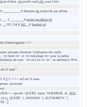
rit
un fichier
<tt>
resolv.conf
</tt>
sous Unix :
.fr
# domaine
de
recherche par défaut
er
::1
#
prefer localhost-v6
er
192.134.4.
162
#
backup v4
es d'interrogation ===
ples suivants illustrent l'utilisation des outils
>, <tt>host</tt> et <tt>nslookup</tt> pour la même
résolution du nom `<tt>ns3.nic.fr</tt>' en adresse(s) IPv6
:
nic.fr aaaa'''
G 9.
3
.3 <<>> ns3.nic.fr aaaa
ptions:
printcmd
wer:
DER<<- opcode: QUERY, status: NOERROR, id:
3032
qr rd ra; QUERY: 1, ANSWER: 1, AUTHORITY: 7,
NAL:
7