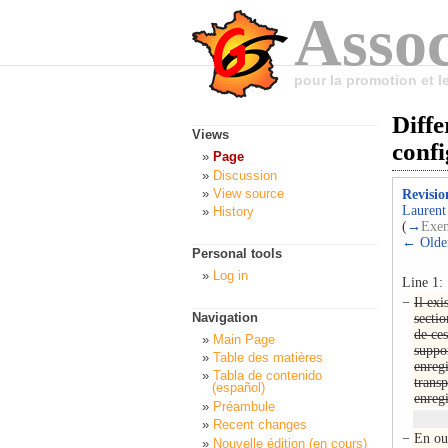
Assoc
pour la promotion et 
Diffe
Views
conf
Page
Discussion
View source
Revisio
Laurent
History
(
→
Exem
← Older
Personal tools
Log in
Line 1:
−
Il exi
Navigation
secti
de ce
Main Page
suppo
Table des matières
enreg
Tabla de contenido
trans
(español)
enreg
Préambule
Recent changes
−
En out
Nouvelle édition (en cours)