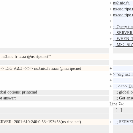
+
ns2.nic.
+
ns-sec.r
+
ns-sec.ri
+
+
;; Query ti
+
;; SERVER: 
+
;; WHEN: T
+
;; MSG SIZ
g ns3.nic.fr aaaa @ns.ripe.net'''
>> DiG 9.
2
.3 <<>> ns3.nic.fr aaaa @ns.ripe.net
+
+
>'''dig ns3.
+
+
; <<>> Di
obal options: printcmd
;; global o
t answer:
;; Got ans
:
Line 74:
[...]
RVER: 2001:610:240:0:53::
193
#53(ns.ripe.net)
+
;; SERVER: