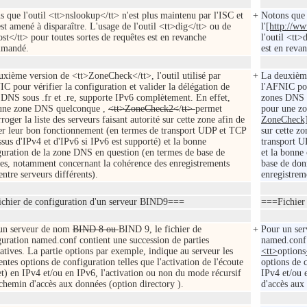
 que l'outil <tt>nslookup</tt> n'est plus maintenu par l'ISC et
+
Notons que 
est amené à disparaître. L'usage de l'outil <tt>dig</tt> ou de
l'
[http://ww
st</tt> pour toutes sortes de requêtes est en revanche
l'outil <tt>
mmandé.
est en rev
uxième version de <tt>ZoneCheck</tt>, l'outil utilisé par
+
La deuxième
C pour vérifier la configuration et valider la délégation de
l'AFNIC pou
 DNS sous .fr et .re, supporte IPv6 complètement. En effet,
zones DNS s
une zone DNS quelconque ,
<tt>ZoneCheck2<
/
tt>
permet
pour une z
rroger la liste des serveurs faisant autorité sur cette zone afin de
ZoneCheck
ier leur bon fonctionnement (en termes de transport UDP et TCP
sur cette z
sus d'IPv4 et d'IPv6 si IPv6 est supporté) et la bonne
transport U
guration de la zone DNS en question (en termes de base de
et la bonne
es, notamment concernant la cohérence des enregistrements
base de don
ntre serveurs différents).
enregistrem
chier de configuration d'un serveur BIND9===
===Fichier
un serveur de nom
BIND 8 ou
BIND 9, le fichier de
+
Pour un ser
guration named.conf contient une succession de parties
named.conf 
atives. La partie options par exemple, indique au serveur les
<tt>
options
entes options de configuration telles que l'activation de l'écoute
options de c
et) en IPv4 et/ou en IPv6, l'activation ou non du mode récursif
IPv4 et/ou 
 chemin d'accès aux données (option directory ).
d'accès aux