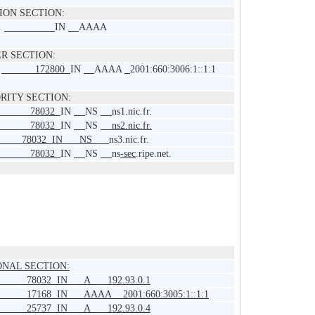
ION SECTION:
.
IN
AAAA
R SECTION:
.
172800
IN
AAAA
2001:660:3006:1::1:1
RITY SECTION:
78032
IN
NS
ns1.nic.fr.
78032
IN
NS
ns2.nic.fr.
r. 78032 IN NS
ns3.nic.fr.
78032
IN
NS
ns
-sec
.ripe.net.
IONAL SECTION:
.fr. 78032 IN A 192.93.0.1
fr. 17168 IN AAAA 2001:660:3005:1::1:1
.fr. 25737 IN A 192.93.0.4