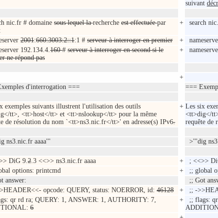
suivant
déc
h nic.fr # domaine
sous lequel la
recherche
est effectuée
par
+
search nic
t
server
2001
:
660:3003:2::1
:1 #
serveur à interroger en premier
+
nameserv
erver 192.134.4.
160
#
serveur à interroger en second si le
+
nameserv
er ne répond pas
+
xemples d'interrogation ===
=== Exempl
x exemples suivants illustrent l'utilisation des outils
+
Les six exem
ig</tt>, <tt>host</tt> et <tt>nslookup</tt> pour la même
<tt>dig</tt
e de résolution du nom `<tt>ns3.nic.fr</tt>' en adresse(s) IPv6
.
requête de 
g ns3.nic.fr aaaa'''
>'''dig ns3.
>> DiG 9.
2
.3 <<>> ns3.nic.fr aaaa
+
; <<>> Di
obal options: printcmd
+
;; global o
t answer:
;; Got ans
>>HEADER<<- opcode: QUERY, status: NOERROR, id:
46128
+
;; ->>HEA
ags: qr rd ra; QUERY: 1, ANSWER: 1, AUTHORITY: 7,
+
;; flags: 
ITIONAL:
6
ADDITIO
+