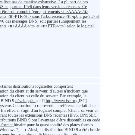
es liste pas de manière exhaustive. La plupart de ces
NS supportent IPv6 dans leurs versions récentes. Ce
t être soit complet (enregistrements <tt>AAAA</tt>,
ents <tt>PTR</tt> sous l'arborescence <tt>ip6.arpa</tt> et
Pv6 des messages DNS) soit partiel (uniquement les
ents <tt>AAAA</tt> et <tt>PTR</tt>) selon le logiciel.
rtaines distributions logicielles comportent
tion du client et du serveur, d'autres n'incluent que
ation du client ou celle du serveur. Par exemple, la
on BIND 9
développée
par l'
[http://www.isc.org
ISC
]
Systems Consortium'') représente la référence de fait dans
En effet, il s'agit d'un logiciel complet (client, serveur et
égrant toutes les extensions DNS récentes (IPv6, DNSSEC,
stributions
BIND 9 ont l'avantage d'être disponibles en code
n format
binaire pour la quasi-totalité des plates-formes
indows *, ...). Ainsi, la distribution BIND 9 a été choisie
pour les exemples de fichiers de configuration.