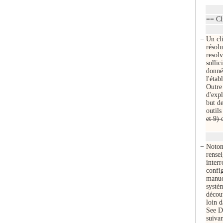
== Cl
−
Un cl
résolu
resolv
sollic
donné
l'étab
Outre 
d'exp
but de
outils
et 9)
−
Notons
rensei
interr
confi
manuel
systè
découv
loin d
See D
suiva