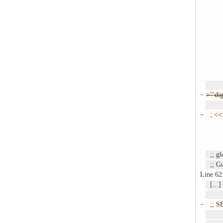
−
>'''di
−
; <<
;; gl
;; Go
Line 62
[...]
−
;; SE