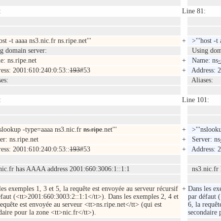
:
Line 81:
st -t aaaa ns3.nic.fr ns.ripe.net'''
+
>'''host -t 
 domain server:
Using doma
 ns.ripe.net
+
Name: ns
-
ss: 2001:610:240:0:53::
193
#53
+
Address: 2
es:
Aliases:
:
Line 101:
slookup -type=aaaa ns3.nic.fr
ns.ripe
.net'''
+
>'''nslooku
r: ns.ripe.net
+
Server: ns
ss: 2001:610:240:0:53::
193
#53
+
Address: 2
ic.fr has AAAA address 2001:660:3006:1::1:1
ns3.nic.fr
es exemples 1, 3 et 5, la requête est envoyée au serveur récursif
+
Dans les exe
éfaut (<tt>2001:660:3003:2::1:1</tt>). Dans les exemples 2, 4 et
par défaut 
requête est envoyée au serveur <tt>ns.ripe.net</tt> (qui est
6, la requê
aire pour la zone <tt>nic.fr</tt>).
secondaire 