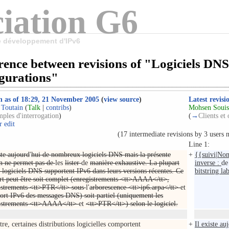
iation G6
le développement d'IPv6
rence between revisions of "Logiciels DNS
igurations"
n as of 18:29, 21 November 2005
(
view source
)
Latest revisi
 Toutain
(
Talk
|
contribs
)
Mohsen Souis
ples d'interrogation
)
(
→
Clients et
 edit
(17 intermediate revisions by 3 users 
Line 1:
ste aujourd
'
hui de nombreux logiciels DNS mais la présente
+
{{suivi|Nom
on ne permet pas de
les
lister
de
manière exhaustive. La plupart
inverse :
de 
s logiciels DNS supportent IPv6 dans leurs versions récentes. Ce
bitstring l
rt peut être soit complet (enregistrements <tt>AAAA</tt>,
istrements <tt>PTR</tt> sous
l'
arborescence <tt>ip6.arpa</tt>
et
port IPv6 des messages DNS) soit partiel (uniquement les
istrements <tt>AAAA</tt>
et
<tt>PTR</tt>) selon le logiciel.
re, certaines distributions logicielles comportent
+
Il existe a