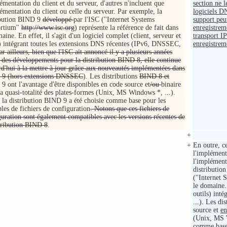
émentation du client et du serveur, d'autres n'incluent que
section ne l
émentation du client ou celle du serveur. Par exemple, la
logiciels D
ibution BIND 9
développé
par l'ISC (''Internet Systems
support peu
rtium''
http://www.isc.org
) représente la référence de fait dans
enregistrem
aine. En effet, il s'agit d'un logiciel complet (client, serveur et
transport I
s) intégrant toutes les extensions DNS récentes (IPv6, DNSSEC,
enregistrem
ar ailleurs, bien que l'ISC ait annoncé il y a plusieurs années
t des développements pour la distribution BIND 8, elle continue
rd'hui à la mettre à jour grâce aux nouveautés implémentées dans
9 (hors extensions DNSSEC
). Les distributions
BIND 8 et
9 ont l'avantage d'être disponibles en code source et
/ou
binaire
la quasi-totalité des plates-formes (Unix, MS Windows *, ...).
, la distribution BIND 9 a été choisie comme base pour les
les de fichiers de configuration
. Notons que ces fichiers de
guration sont également compatibles avec les versions récentes de
stribution BIND 8
.
+
+
En outre, ce
l'implémenta
l'implément
distributi
(''Internet 
le domaine. 
outils) int
...). Les di
source et
e
(Unix, MS W
comme base 