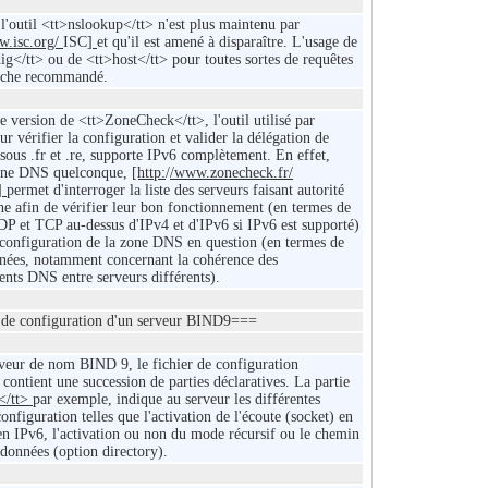
l'outil <tt>nslookup</tt> n'est plus maintenu par
w.isc.org/
ISC
]
et qu'il est amené à disparaître. L'usage de
dig</tt> ou de <tt>host</tt> pour toutes sortes de requêtes
anche recommandé.
 version de <tt>ZoneCheck</tt>, l'outil utilisé par
r vérifier la configuration et valider la délégation de
ous .fr et .re, supporte IPv6 complètement. En effet,
one DNS quelconque,
[http:
/
/www.zonecheck.fr/
]
permet d'interroger la liste des serveurs faisant autorité
one afin de vérifier leur bon fonctionnement (en termes de
DP et TCP au-dessus d'IPv4 et d'IPv6 si IPv6 est supporté)
 configuration de la zone DNS en question (en termes de
nées, notamment concernant la cohérence des
ents DNS entre serveurs différents).
 de configuration d'un serveur BIND9===
veur de nom BIND 9, le fichier de configuration
contient une succession de parties déclaratives. La partie
</tt>
par exemple, indique au serveur les différentes
onfiguration telles que l'activation de l'écoute (socket) en
en IPv6, l'activation ou non du mode récursif ou le chemin
 données (option directory).