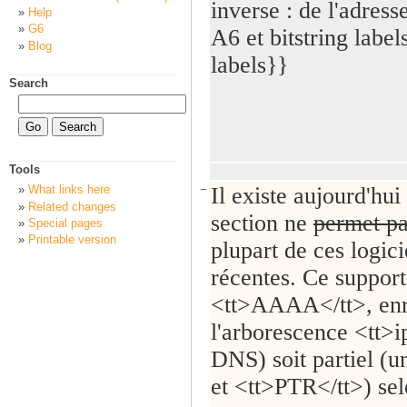
inverse : de l'adres
Help
G6
A6 et bitstring label
Blog
labels}}
Search
Tools
−
Il existe aujourd'hu
What links here
Related changes
section ne
permet p
Special pages
Printable version
plupart de ces logic
récentes. Ce support
<tt>AAAA</tt>, enr
l'arborescence <tt>i
DNS) soit partiel (
et <tt>PTR</tt>) selo