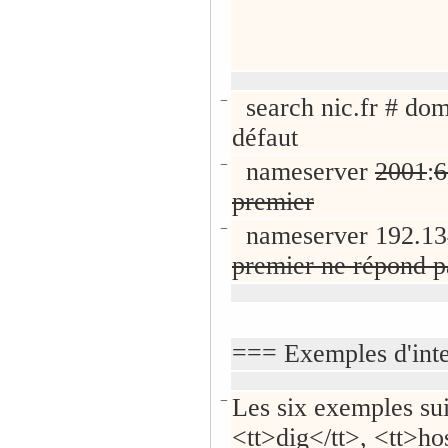
−
search nic.fr # do
défaut
−
nameserver
2001
:
6
premier
−
nameserver 192.13
premier ne répond p
=== Exemples d'int
−
Les six exemples suiv
<tt>dig</tt>, <tt>ho