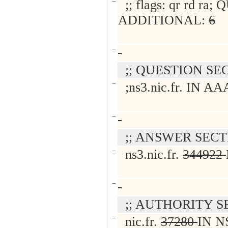
−
;; flags: qr rd r
ADDITIONAL:
6
−
;; QUESTION SE
−
;ns3.nic.fr. IN A
−
;; ANSWER SECT
−
ns3.nic.fr.
344922
−
;; AUTHORITY S
−
nic.fr.
37280
IN NS