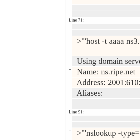
Line 71:
−
>'''host -t aaaa ns3.n
Using domain serve
−
Name: ns.ripe.net
−
Address: 2001:610:
Aliases:
Line 91:
−
>'''nslookup -type=