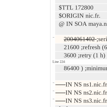
$TTL 172800
$ORIGIN nic.fr.
@ IN SOA maya.nic.f
−
2004061402
;ser
21600 ;refresh (6
3600 ;retry (1 h)
Line 224:
86400 ) ;minimum
−
IN NS ns1.nic.fr
−
IN NS ns2.nic.fr
−
IN NS ns3.nic.fr