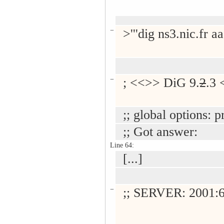
−
>'''dig ns3.nic.fr aa
−
; <<>> DiG 9.
2
.3 
;; global options: p
;; Got answer:
Line 64:
[...]
−
;; SERVER: 2001:61