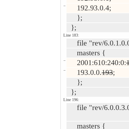
−
192.93.0.4;
};
};
Line 183:
file "rev/6.0.1.0.0
masters {
−
2001:610:240:0:
−
193.0.0.
193
;
};
};
Line 196:
file "rev/6.0.0.3.0.
masters {