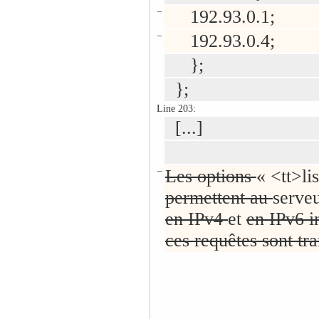
−
192.93.0.1;
−
192.93.0.4;
};
};
Line 203:
[...]
−
Les options
« <tt>li
permettent au
serve
en IPv4
et
en IPv6 i
ces requêtes sont tr