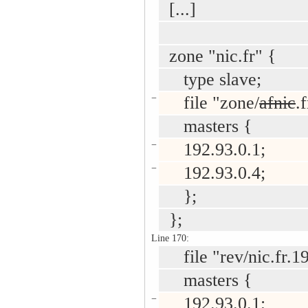
[...]
zone "nic.fr" {
type slave;
−
file "zone/
afnic
.f
masters {
−
192.93.0.1;
−
192.93.0.4;
};
};
Line 170:
file "rev/nic.fr.19
masters {
−
192.93.0.1;