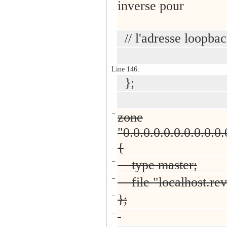
inverse pour
// l'adresse loopba
Line 146:
};
−
zone
"0.0.0.0.0.0.0.0.0.0.
{
−
type master;
−
file "localhost.rev
−
};
−