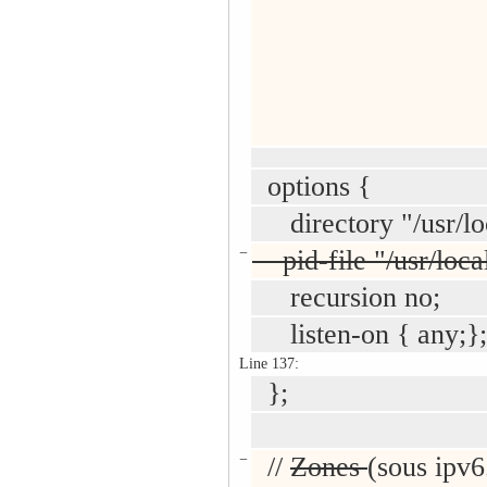
options {
directory "/usr/loc
−
pid-file "/usr/loca
recursion no;
listen-on { any;};
Line 137:
};
−
//
Zones
(sous ipv