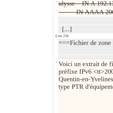
−
ulysse IN A 192.1
−
IN AAAA 2001:6
[...]
Line 256:
===Fichier de zone
−
Voici un extrait de 
préfixe IPv6 <tt>20
Quentin-en-Yvelines
type PTR d'équipeme