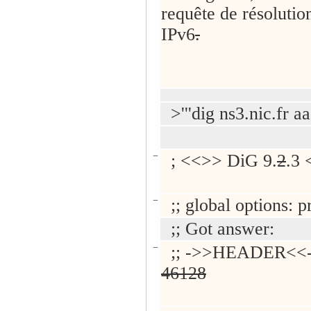
requête de résolutio
IPv6
.
>'''dig ns3.nic.fr aaa
−
; <<>> DiG 9.
2
.3 
−
;; global options: p
;; Got answer:
−
;; ->>HEADER<<- 
46128