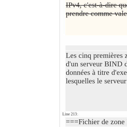
IPv4, c'est-à-dire qu
prendre comme valeu
Les cinq premières z
d'un serveur BIND d
données à titre d'e
lesquelles le serveur
Line 213:
===Fichier de zone