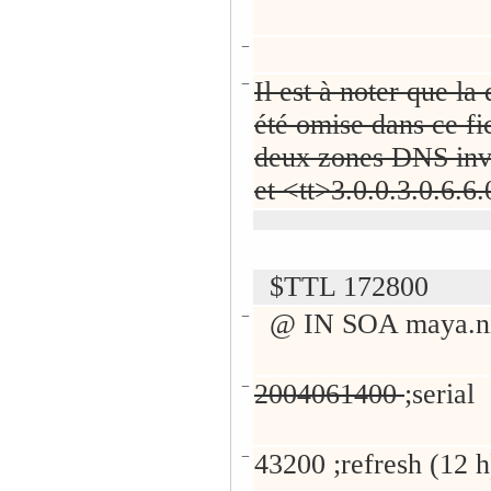
−
−
Il est à noter que l
été omise dans ce fi
deux zones DNS inver
et <tt>3.0.0.3.0.6.6.
$TTL 172800
−
@ IN SOA maya.nic.f
−
2004061400
;serial
−
43200 ;refresh (12 h