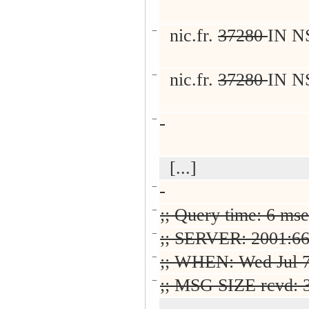
−
nic.fr.
37280
IN NS
−
nic.fr.
37280
IN NS
−
[...]
−
−
;; Query time: 6 ms
−
;; SERVER: 2001:66
−
;; WHEN: Wed Jul 7
−
;; MSG SIZE rcvd: 