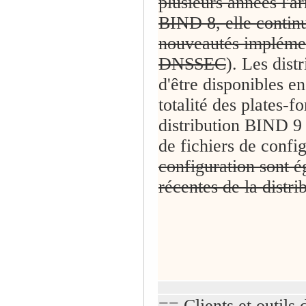
plusieurs années l'a
BIND 8, elle continu
nouveautés impléme
DNSSEC
). Les dist
d'être disponibles e
totalité des plates-
distribution BIND 9
de fichiers de confi
configuration sont é
récentes de la distr
== Clients et outils