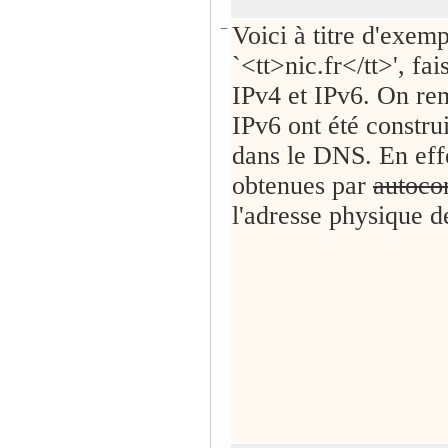
−
Voici à titre d'exem
`<tt>nic.fr</tt>', f
IPv4 et IPv6. On re
IPv6 ont été constru
dans le DNS. En effe
obtenues par
autoco
l'adresse physique d