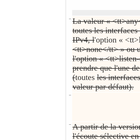
−
La valeur « <tt>any<
toutes les interfaces
IPv4, l
'option « <tt
<tt>none</tt> » ou u
l'option « <tt>liste
prendre que l'une d
(
toutes
les interface
valeur par défaut).
−
−
A partir de la versi
l'écoute sélective e