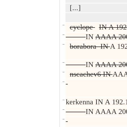
[...]
−
cyclope
IN A 192
−
IN
AAAA 2001
−
borabora IN
A 192
−
IN
AAAA 2001
−
nscachev6 IN
AAAA
−
−
kerkenna
IN A 192.
−
IN AAAA 200
−