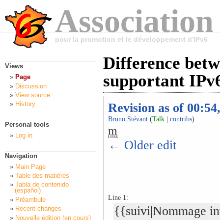
Association
pour la promotion et le développement d'IPv6
Difference betw
Views
supportant IPv6
Page
Discussion
View source
History
Revision as of 00:54
Bruno Stévant
(
Talk
|
contribs
)
Personal tools
m
Log in
← Older edit
Navigation
Main Page
Table des matières
Tabla de contenido
(español)
Line 1:
Préambule
{{suivi|Nommage inv
Recent changes
Nouvelle édition (en cours)