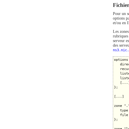
Fichie
Pour un s
options pa
et/ou en 
Les zones
rubriques
serveur es
des serveu
ns3.nic.
options 
   dire
   recu
   list
   list
   [...]
};

[...]

zone "."
   type 
   file
};

zone "l