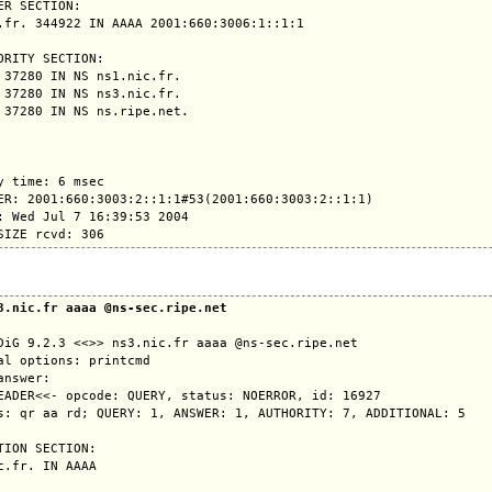
ER SECTION:

.fr. 344922 IN AAAA 2001:660:3006:1::1:1

ORITY SECTION:

 37280 IN NS ns1.nic.fr.

 37280 IN NS ns3.nic.fr.

 37280 IN NS ns.ripe.net.

y time: 6 msec

ER: 2001:660:3003:2::1:1#53(2001:660:3003:2::1:1)

: Wed Jul 7 16:39:53 2004

3.nic.fr aaaa @ns-sec.ripe.net
DiG 9.2.3 <<>> ns3.nic.fr aaaa @ns-sec.ripe.net

al options: printcmd

answer:

EADER<<- opcode: QUERY, status: NOERROR, id: 16927

s: qr aa rd; QUERY: 1, ANSWER: 1, AUTHORITY: 7, ADDITIONAL: 5

TION SECTION:

c.fr. IN AAAA
