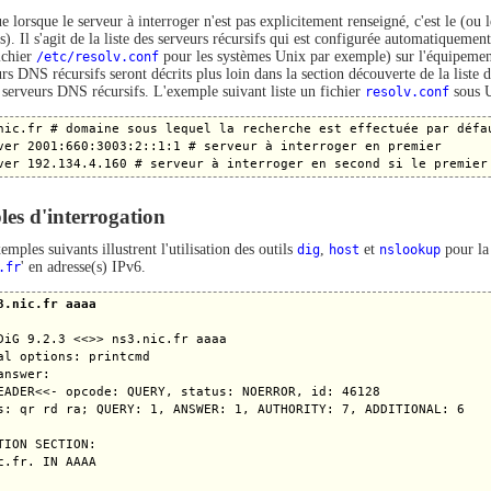
 lorsque le serveur à interroger n'est pas explicitement renseigné, c'est le (ou l
(s). Il s'agit de la liste des serveurs récursifs qui est configurée automatiqu
ichier
/etc/resolv.conf
pour les systèmes Unix par exemple) sur l'équipemen
urs DNS récursifs seront décrits plus loin dans la section découverte de la list
e serveurs DNS récursifs. L'exemple suivant liste un fichier
resolv.conf
sous U
nic.fr # domaine sous lequel la recherche est effectuée par défau
ver 2001:660:3003:2::1:1 # serveur à interroger en premier

es d'interrogation
emples suivants illustrent l'utilisation des outils
dig
,
host
et
nslookup
pour la
.fr
' en adresse(s) IPv6.
3.nic.fr aaaa
DiG 9.2.3 <<>> ns3.nic.fr aaaa

al options: printcmd

answer:

EADER<<- opcode: QUERY, status: NOERROR, id: 46128

s: qr rd ra; QUERY: 1, ANSWER: 1, AUTHORITY: 7, ADDITIONAL: 6

TION SECTION:

c.fr. IN AAAA
