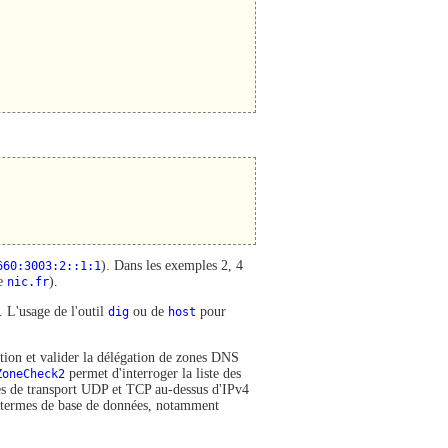
660:3003:2::1:1
). Dans les exemples 2, 4
ne
nic.fr
).
. L'usage de l'outil
dig
ou de
host
pour
ration et valider la délégation de zones DNS
ZoneCheck2
permet d'interroger la liste des
mes de transport UDP et TCP au-dessus d'IPv4
n termes de base de données, notamment