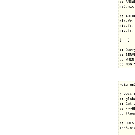
;; ANSW
ns3.nic
;; AUTH
nic.fr.
nic.fr.
nic.fr.
[...]

;; Quer
;; SERV
;; WHEN
>
dig ns
; <<>> 
;; glob
;; Got 
;; ->>H
;; flag
;; QUES
;ns3.ni