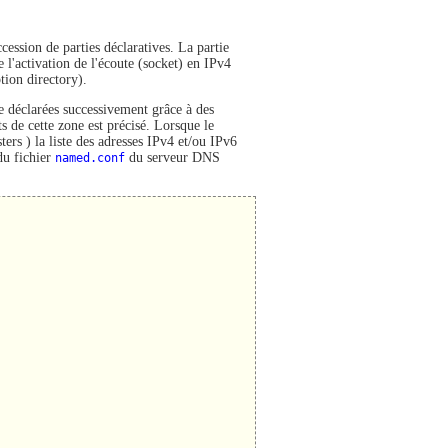
ssion de parties déclaratives. La partie
 l'activation de l'écoute (socket) en IPv4
tion directory).
te déclarées successivement grâce à des
 de cette zone est précisé. Lorsque le
ers ) la liste des adresses IPv4 et/ou IPv6
du fichier
named.conf
du serveur DNS