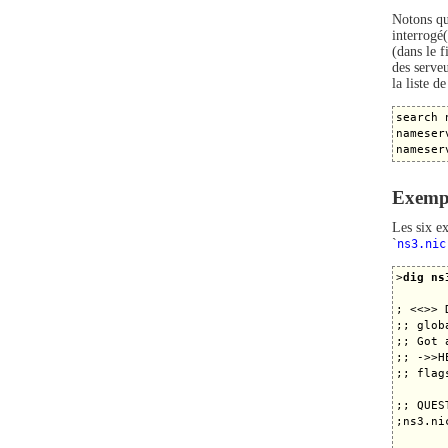
Notons que
interrogé
(dans le f
des serve
la liste d
search 
nameser
Exempl
Les six ex
`
ns3.nic
>
dig ns
; <<>> 
;; glob
;; Got 
;; ->>H
;; flag
;; QUES
;ns3.ni