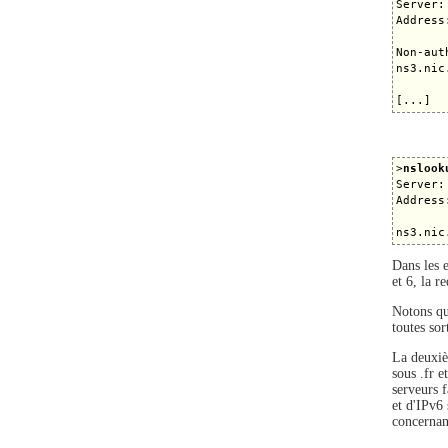
Server:
Address
Non-aut
ns3.nic
>
nslook
Server:
Address
Dans les e
et 6, la 
Notons qu
toutes so
La deuxi
sous .fr 
serveurs 
et d'IPv6
concernan