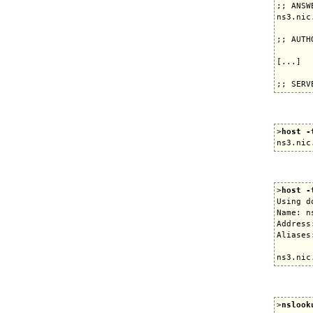
;; ANSW
ns3.nic
;; AUTH
[...]

>
host -
>
host -
Using d
Name: n
Address
Aliases:
>
nslook