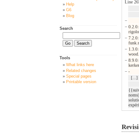
Line 26
Help
IN 
G6
IN 
Blog
−
−
0.2.
Search
rigolo
−
7.2.
funk.n
−
1.3.
wood.
Tools
−
8.9.
What links here
kerken
Related changes
−
Special pages
[...]
Printable version
{{sui
noms|
soluti
expéri
Revisi