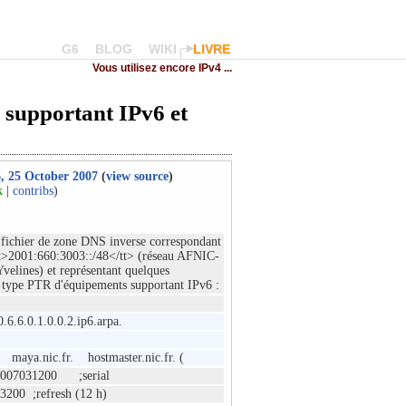
G6
BLOG
WIKI
LIVRE
Vous utilisez encore IPv4 ...
 supportant IPv6 et
6, 25 October 2007
(
view source
)
k
|
contribs
)
e fichier de zone DNS inverse correspondant
tt>2001:660:3003::/48</tt> (réseau AFNIC-
velines) et représentant quelques
 type PTR d'équipements supportant IPv6 :
6.6.0.1.0.0.2.ip6.arpa.
nic.fr. hostmaster.nic.fr. (
00 ;serial
fresh (12 h)