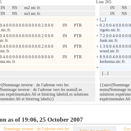
5:
Line 265:
NS ns2.nic.fr.
IN NS ns2.
NS ns3.nic.fr.
IN NS ns3.
+
[...]
0.0.4.0.0.0.0.0.0.0.0.0.0.0.2.0.0.0 IN PTR
+
0.2.0.0.4.0.0.0
.nic.fr.
rigolo.nic.fr.
0.0.4.0.0.0.0.0.0.0.0.0.0.0.2.0.0.0 IN PTR
+
7.2.0.0.4.0.0.0
ic.fr.
funk.nic.fr.
0.0.4.0.0.0.0.0.0.0.0.0.0.0.2.0.0.0 IN PTR
+
1.3.0.0.4.0.0.0
nic.fr.
wood.nic.fr.
0.0.4.0.0.0.0.0.0.0.0.0.0.0.8.0.0.0 IN PTR
+
8.9.0.0.4.0.0.0
na.nic.fr.
kerkenna.nic.fr.
+
[...]
vi|Nommage inverse : de l'adresse vers les
{{suivi|Nommage in
Nommage inverse : de l'adresse vers les noms|Les
noms|Nommage inver
ons expérimentales A6 et bitstring labels|Les solutions
solutions expérimen
mentales A6 et bitstring labels}}
expérimentales A6 e
on as of 19:06, 25 October 2007
Nommage inverse : de l'adresse vers les
Les