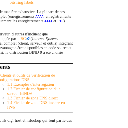
bitstring labels
 de manière exhaustive. La plupart de ces
mplet (enregistrements
AAAA
, enregistrements
quement les enregistrements
AAAA
et
PTR
)
erveur, d'autres n'incluent que
loppée par l'
ISC
(
Internet Systems
el complet (client, serveur et outils) intégrant
vantage d'être disponibles en code source et
si, la distribution BIND 9 a été choisie
ents
Clients et outils de vérification de
onfigurations DNS
1.1
Exemples d'interrogation
1.2
Fichier de configuration d'un
serveur BIND9
1.3
Fichier de zone DNS direct
1.4
Fichier de zone DNS inverse en
IPv6
ils dig, host et nslookup qui font partie des