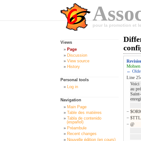
Assoc
pour la promotion et 
Diffe
Views
conf
Page
Discussion
View source
Revisio
Mohsen 
History
← Older
Line 25
Personal tools
Voici
Log in
au pr
Saint
enreg
Navigation
Main Page
−
$ORIG
Table des matières
−
$TTL
Tabla de contenido
(español)
−
@ IN
Préambule
20
Recent changes
432
Nouvelle édition (en cours)