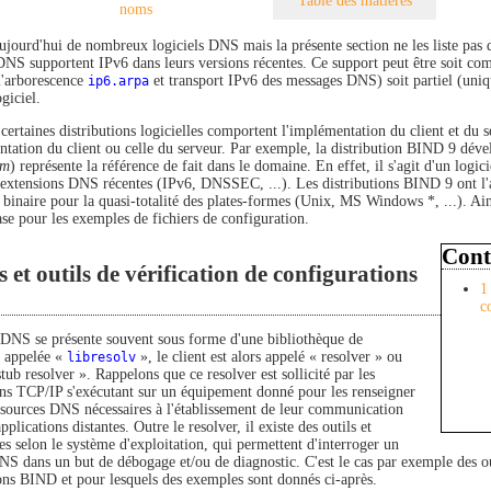
Table des matières
noms
 aujourd'hui de nombreux logiciels DNS mais la présente section ne les liste pas
 DNS supportent IPv6 dans leurs versions récentes. Ce support peut être soit co
l'arborescence
ip6.arpa
et transport IPv6 des messages DNS) soit partiel (uni
ogiciel.
certaines distributions logicielles comportent l'implémentation du client et du s
ntation du client ou celle du serveur. Par exemple, la distribution BIND 9 déve
um
) représente la référence de fait dans le domaine. En effet, il s'agit d'un logici
s extensions DNS récentes (IPv6, DNSSEC, ...). Les distributions BIND 9 ont l'a
 binaire pour la quasi-totalité des plates-formes (Unix, MS Windows *, ...). Ain
e pour les exemples de fichiers de configuration.
Cont
s et outils de vérification de configurations
1
c
 DNS se présente souvent sous forme d'une bibliothèque de
n appelée «
libresolv
», le client est alors appelé « resolver » ou
tub resolver ». Rappelons que ce resolver est sollicité par les
ons TCP/IP s'exécutant sur un équipement donné pour les renseigner
essources DNS nécessaires à l'établissement de leur communication
pplications distantes. Outre le resolver, il existe des outils et
 selon le système d'exploitation, qui permettent d'interroger un
NS dans un but de débogage et/ou de diagnostic. C'est le cas par exemple des out
ions BIND et pour lesquels des exemples sont donnés ci-après.