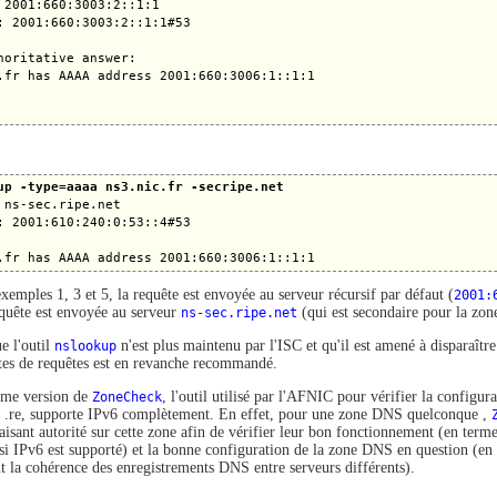
 2001:660:3003:2::1:1

: 2001:660:3003:2::1:1#53

horitative answer:

.fr has AAAA address 2001:660:3006:1::1:1

up -type=aaaa ns3.nic.fr -secripe.net
 ns-sec.ripe.net

: 2001:610:240:0:53::4#53

xemples 1, 3 et 5, la requête est envoyée au serveur récursif par défaut (
2001:
requête est envoyée au serveur
ns-sec.ripe.net
(qui est secondaire pour la zo
e l'outil
nslookup
n'est plus maintenu par l'ISC et qu'il est amené à disparaître
rtes de requêtes est en revanche recommandé.
ème version de
ZoneCheck
, l'outil utilisé par l'AFNIC pour vérifier la configu
et .re, supporte IPv6 complètement. En effet, pour une zone DNS quelconque ,
faisant autorité sur cette zone afin de vérifier leur bon fonctionnement (en ter
 si IPv6 est supporté) et la bonne configuration de la zone DNS en question (e
t la cohérence des enregistrements DNS entre serveurs différents).