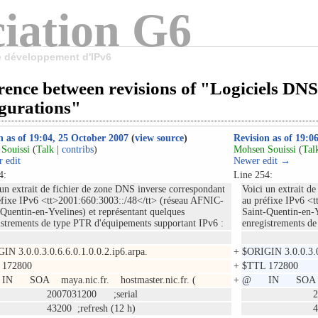
iation G6
le développement d'IPv6
rence between revisions of "Logiciels DNS
igurations"
n as of 19:04, 25 October 2007
(
view source
)
Revision as of 19:0
Souissi
(
Talk
|
contribs
)
Mohsen Souissi
(
Tal
 edit
Newer edit →
4:
Line 254:
 un extrait de fichier de zone DNS inverse correspondant
Voici un extrait d
éfixe IPv6 <tt>2001:660:3003::/48</tt> (réseau AFNIC-
au préfixe IPv6 <
-Quentin-en-Yvelines) et représentant quelques
Saint-Quentin-en-Y
istrements de type PTR d'équipements supportant IPv6 :
enregistrements de
IN 3.0.0.3.0.6.6.0.1.0.0.2.ip6.arpa.
+
$ORIGIN 3.0.0.3.0.
 172800
+
$TTL 172800
 SOA maya.nic.fr. hostmaster.nic.fr. (
+
@ IN SOA maya.
07031200 ;serial
20070312
00 ;refresh (12 h)
43200 ;re