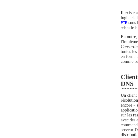
Il existe
logiciels
PTR
sous 
selon le l
En outre, 
l'impléme
Consorti
toutes le
en format
comme bas
Client
DNS
Un client
résolutio
encore « s
applicati
sur les r
avec des a
commandes
serveur D
distribut