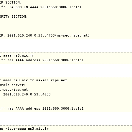
ER SECTION:

.fr. 345600 IN AAAA 2001:660:3006:1::1:1

ORITY SECTION:

t aaaa ns3.nic.fr
t aaaa ns3.nic.fr ns-sec.ripe.net
omain server:

s-sec.ripe.net

: 2001:610:240:0:53::4#53



up -type=aaaa ns3.nic.fr