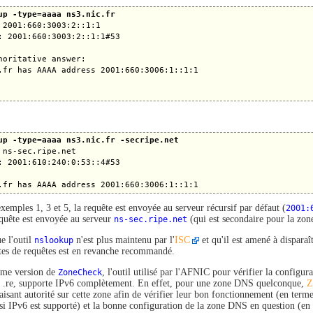
up -type=aaaa ns3.nic.fr
 2001:660:3003:2::1:1

: 2001:660:3003:2::1:1#53

horitative answer:

.fr has AAAA address 2001:660:3006:1::1:1

up -type=aaaa ns3.nic.fr -secripe.net
 ns-sec.ripe.net

: 2001:610:240:0:53::4#53

xemples 1, 3 et 5, la requête est envoyée au serveur récursif par défaut (
2001:
requête est envoyée au serveur
ns-sec.ripe.net
(qui est secondaire pour la zo
e l'outil
nslookup
n'est plus maintenu par l'
ISC
et qu'il est amené à disparaî
rtes de requêtes est en revanche recommandé.
ème version de
ZoneCheck
, l'outil utilisé par l'AFNIC pour vérifier la configu
et .re, supporte IPv6 complètement. En effet, pour une zone DNS quelconque,
Z
faisant autorité sur cette zone afin de vérifier leur bon fonctionnement (en ter
 si IPv6 est supporté) et la bonne configuration de la zone DNS en question (e