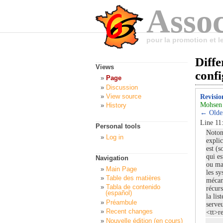
Assoc
pour la promotion et 
Diffe
Views
conf
Page
Discussion
View source
Revisio
Mohsen 
History
← Older
Line 11
Personal tools
Notons
Log in
explic
est (s
qui e
Navigation
ou ma
Main Page
les s
Table des matières
mécan
Tabla de contenido
récurs
(español)
la lis
Préambule
serveu
Recent changes
<tt>r
Nouvelle édition (en cours)