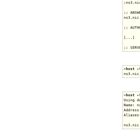
;ns3.ni
;; ANSW
ns3.nic
;; AUTH
[...]

>
host -
>
host -
Using d
Name: n
Address
Aliases: