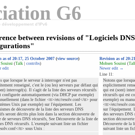
iation G6
le développement d'IPv6
rence between revisions of "Logiciels DNS
igurations"
n as of 20:17, 25 October 2007
(
view source
)
Revision as of 20:2
Souissi
(
Talk
|
contribs
)
Mohsen Souissi
(
Tal
 edit
Newer edit →
:
Line 11:
 que lorsque le serveur à interroger n'est pas
Notons que lorsque 
itement renseigné, c'est le (ou les) serveurs par défaut qui
explicitement rense
ont) interrogé(s). Il s'agit de la liste des serveurs récursifs
qui est (sont) inter
st configurée automatiquement (via DHCP par exemple)
récursifs qui est
nuellement (dans le fichier <tt>/etc/resolv.conf</tt> pour
exemple) ou manue
ystèmes Unix par exemple) sur l'équipement. Les
<tt>/etc/resolv.co
ismes de découverte de la liste des serveurs DNS
sur l'équipement. 
ifs seront décrits plus loin dans la section découverte de
des serveurs DNS ré
te de serveurs DNS récursifs, See Découverte de la liste de
section découverte
rs DNS récursifs. L'exemple suivant liste un fichier
Découverte de la l
esolv.conf</tt> sous Unix :
suivant liste un fi