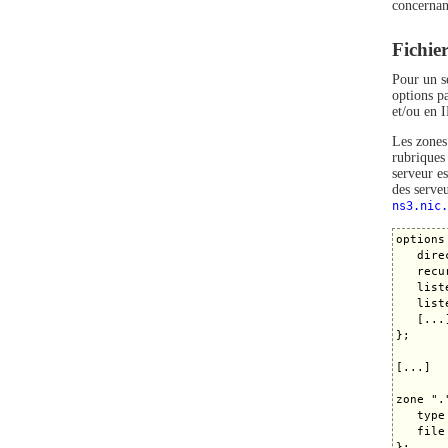
concernan
Fichie
Pour un s
options pa
et/ou en 
Les zones
rubriques
serveur es
des serveu
ns3.nic.
options 
   dire
   recu
   list
   list
   [...]
};

[...]

zone "."
   type 
   file
};
