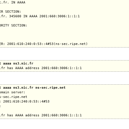
c.fr. IN AAAA

ER SECTION:

.fr. 345600 IN AAAA 2001:660:3006:1::1:1

ORITY SECTION:

t aaaa ns3.nic.fr
t aaaa ns3.nic.fr ns-sec.ripe.net
omain server:

s-sec.ripe.net

: 2001:610:240:0:53::4#53


