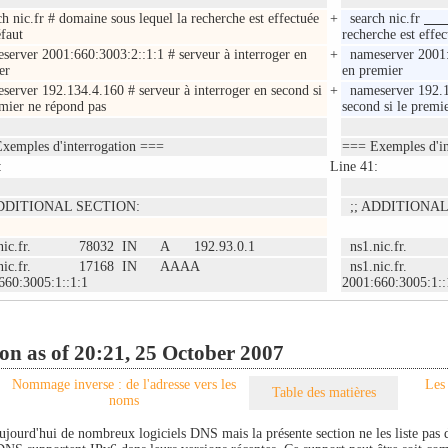
h nic.fr # domaine sous lequel la recherche est effectuée
+
search nic.fr
éfaut
recherche est effec
erver 2001:660:3003:2::1:1 # serveur à interroger en
+
nameserver 2001:
er
en premier
erver 192.134.4.160 # serveur à interroger en second si
+
nameserver 192.
emier ne répond pas
second si le premi
xemples d'interrogation ===
=== Exemples d'in
:
Line 41:
DDITIONAL SECTION:
;; ADDITIONAL
.nic.fr. 78032 IN A 192.93.0.1
ns1.nic.fr. 
.nic.fr. 17168 IN AAAA
ns1.nic.fr
660:3005:1::1:1
2001:660:3005:1::
on as of 20:21, 25 October 2007
Nommage inverse : de l'adresse vers les
Les
Table des matières
noms
 aujourd'hui de nombreux logiciels DNS mais la présente section ne les liste pas