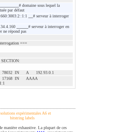
# domaine sous lequel la
tuée par défaut
660:3003:2::1:1
# serveur à interroger
134.4.160
# serveur à interroger en
er ne répond pas
terrogation ===
 SECTION:
78032 IN A 192.93.0.1
. 17168 IN AAAA
1:1
 solutions expérimentales A6 et
bitstring labels
 de manière exhaustive. La plupart de ces