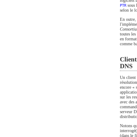
logiciels
PTR
sous 
selon le l
En outre, 
l'impléme
Consorti
toutes le
en format
comme bas
Client
DNS
Un client
résolutio
encore « s
applicati
sur les r
avec des a
commandes
serveur D
distribut
Notons que
interrogé
(dans le f