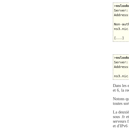
>
nslook
Server:
Address
Non-aut
ns3.nic
>
nslook
Server:
Address
Dans les e
et 6, la 
Notons qu
toutes so
La deuxi
sous .fr 
serveurs 
et d'IPv6