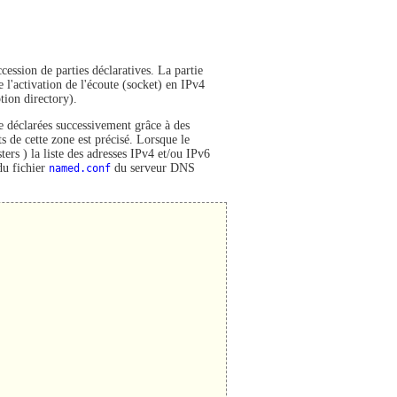
ssion de parties déclaratives. La partie
 l'activation de l'écoute (socket) en IPv4
tion directory).
te déclarées successivement grâce à des
 de cette zone est précisé. Lorsque le
ers ) la liste des adresses IPv4 et/ou IPv6
du fichier
named.conf
du serveur DNS