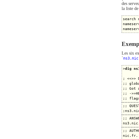
des serve
la liste d
search 
nameser
Exempl
Les six ex
`
ns3.nic
>
dig ns
; <<>> 
;; glob
;; Got 
;; ->>H
;; QUES
;; ANSW
;; AUTH
nic.fr.