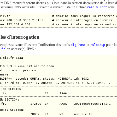
urs DNS récursifs seront décrits plus loin dans la section découverte de la list
e serveurs DNS récursifs. L'exemple suivant liste un fichier
resolv.conf
sous U
nic.fr                       # domaine sous lequel la recherche e
ver 2001:660:3003:2::1:1     # serveur à interroger en premier

es d'interrogation
emples suivants illustrent l'utilisation des outils
dig
,
host
et
nslookup
pour la
.fr
' en adresse(s) IPv6 :
3.nic.fr aaaa
DiG 9.3.3 <<>> ns3.nic.fr aaaa

al options:  printcmd

answer:

EADER<<- opcode: QUERY, status: NOERROR, id: 3032

TION SECTION:

ER SECTION:

ORITY SECTION:

                 78032   IN      NS      ns1.nic.fr.
