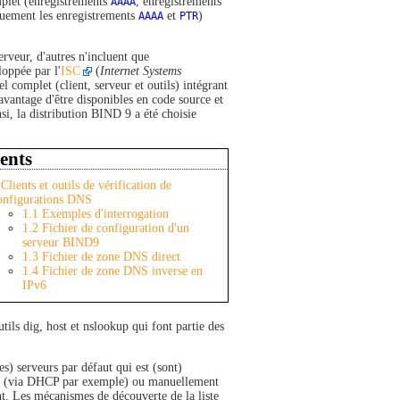
mplet (enregistrements
AAAA
, enregistrements
quement les enregistrements
AAAA
et
PTR
)
erveur, d'autres n'incluent que
loppée par l'
ISC
(
Internet Systems
el complet (client, serveur et outils) intégrant
vantage d'être disponibles en code source et
si, la distribution BIND 9 a été choisie
ents
Clients et outils de vérification de
onfigurations DNS
1.1
Exemples d'interrogation
1.2
Fichier de configuration d'un
serveur BIND9
1.3
Fichier de zone DNS direct
1.4
Fichier de zone DNS inverse en
IPv6
ils dig, host et nslookup qui font partie des
es) serveurs par défaut qui est (sont)
ement (via DHCP par exemple) ou manuellement
t. Les mécanismes de découverte de la liste