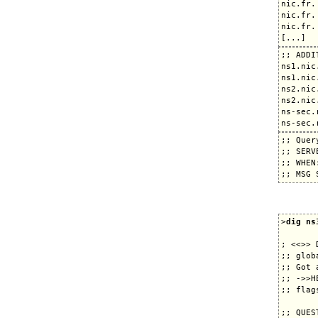
nic.fr.
nic.fr.
nic.fr.
;; ADDI
ns1.nic
ns1.nic
ns2.nic
ns2.nic
ns-sec.
;; Quer
;; SERV
;; WHEN
>
dig ns
; <<>> 
;; glob
;; Got 
;; ->>H
;; flag
;; QUES