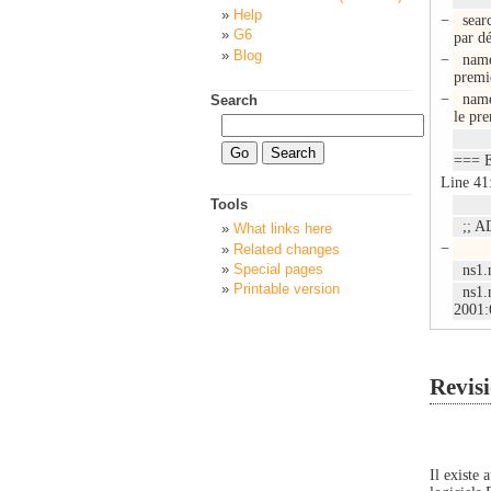
Help
−
searc
G6
par d
Blog
−
names
premi
−
names
Search
le pr
=== E
Line 41
Tools
;; A
What links here
−
Related changes
Special pages
ns1
Printable version
ns1
2001:
Revisi
Il existe