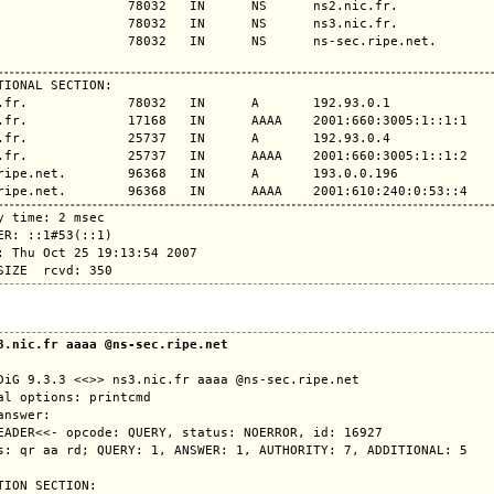
                 78032   IN      NS      ns2.nic.fr.

                 78032   IN      NS      ns3.nic.fr.

                 78032   IN      NS      ns-sec.ripe.net.

TIONAL SECTION:

.fr.             78032   IN      A       192.93.0.1

.fr.             17168   IN      AAAA    2001:660:3005:1::1:1

.fr.             25737   IN      A       192.93.0.4

.fr.             25737   IN      AAAA    2001:660:3005:1::1:2

ripe.net.        96368   IN      A       193.0.0.196

y time: 2 msec

ER: ::1#53(::1)

: Thu Oct 25 19:13:54 2007

3.nic.fr aaaa @ns-sec.ripe.net
DiG 9.3.3 <<>> ns3.nic.fr aaaa @ns-sec.ripe.net

al options: printcmd

answer:

EADER<<- opcode: QUERY, status: NOERROR, id: 16927

s: qr aa rd; QUERY: 1, ANSWER: 1, AUTHORITY: 7, ADDITIONAL: 5

TION SECTION:
