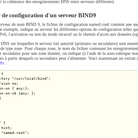
t la cohérence des enregistrements DNS entre serveurs différents).
r de configuration d'un serveur BIND9
erveur de nom BIND 9, le fichier de configuration named.conf contient une succe
r exemple, indique au serveur les différentes options de configuration telles que
IPv6, l'activation ou non du mode récursif ou le chemin d'accès aux données (op
 DNS sur lesquelles le serveur fait autorité (primaire ou secondaire) sont ensui
 de type zone. Pour chaque zone, le nom du fichier contenant les enregistrements
t secondaire pour une zone donnée, on indique (à l'aide de la sous-rubrique mast
rs à partir desquels ce secondaire peut s'alimenter. Voici maintenant un extrait 
fr
:
{

ctory "/usr/local/bind";

rsion no;

en-on { any;};

en-on-v6 {any; };



 {

hint;

 "named.root";
