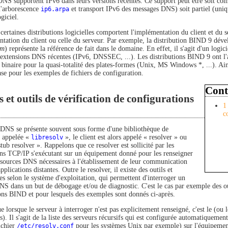
 DNS supportent IPv6 dans leurs versions récentes. Ce support peut être soit co
l'arborescence
ip6.arpa
et transport IPv6 des messages DNS) soit partiel (uni
ogiciel.
certaines distributions logicielles comportent l'implémentation du client et du s
ntation du client ou celle du serveur. Par exemple, la distribution BIND 9 déve
um
) représente la référence de fait dans le domaine. En effet, il s'agit d'un logici
s extensions DNS récentes (IPv6, DNSSEC, ...). Les distributions BIND 9 ont l'a
 binaire pour la quasi-totalité des plates-formes (Unix, MS Windows *, ...). Ain
e pour les exemples de fichiers de configuration.
Cont
s et outils de vérification de configurations
1
c
 DNS se présente souvent sous forme d'une bibliothèque de
n appelée «
libresolv
», le client est alors appelé « resolver » ou
tub resolver ». Rappelons que ce resolver est sollicité par les
ons TCP/IP s'exécutant sur un équipement donné pour les renseigner
essources DNS nécessaires à l'établissement de leur communication
pplications distantes. Outre le resolver, il existe des outils et
 selon le système d'exploitation, qui permettent d'interroger un
NS dans un but de débogage et/ou de diagnostic. C'est le cas par exemple des out
ions BIND et pour lesquels des exemples sont donnés ci-après.
 lorsque le serveur à interroger n'est pas explicitement renseigné, c'est le (ou l
(s). Il s'agit de la liste des serveurs récursifs qui est configurée automatiqu
ichier
/etc/resolv.conf
pour les systèmes Unix par exemple) sur l'équipemen