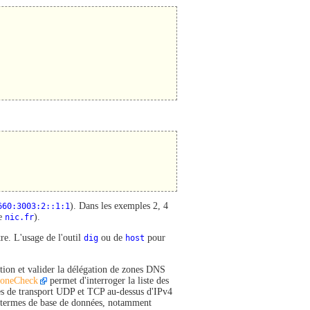
660:3003:2::1:1
). Dans les exemples 2, 4
ne
nic.fr
).
tre. L'usage de l'outil
dig
ou de
host
pour
ration et valider la délégation de zones DNS
oneCheck
permet d'interroger la liste des
mes de transport UDP et TCP au-dessus d'IPv4
n termes de base de données, notamment