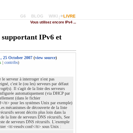
G6
BLOG
WIKI
LIVRE
Vous utilisez encore IPv4 ...
 supportant IPv6 et
1, 25 October 2007
(
view source
)
k
|
contribs
)
le serveur à interroger n'est pas
igné, c'est le (ou les) serveurs par défaut
rogé(s). Il s'agit de la liste des serveurs
 configurée automatiquement (via DHCP par
llement (dans le fichier
nf</tt> pour les systèmes Unix par exemple)
Les mécanismes de découverte de la liste
cursifs seront décrits plus loin dans la
 de la liste de serveurs DNS récursifs, See
iste de serveurs DNS récursifs. L'exemple
chier <tt>resolv.conf</tt> sous Unix :