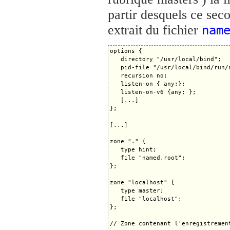
partir desquels ce sec
extrait du fichier
nam
options {

   directory "/usr/local/bind";

   pid-file "/usr/local/bind/run/n
   recursion no;

   listen-on { any;};

   listen-on-v6 {any; };

   [...]

};

[...]

zone "." {

   type hint;

   file "named.root";

};

zone "localhost" {

   type master;

   file "localhost";

};

// Zone contenant l'enregistremen