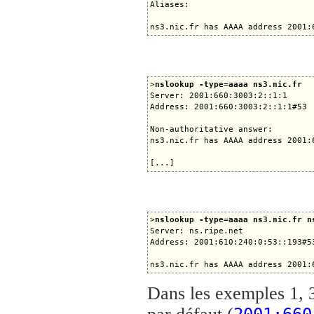
Aliases:

>
nslookup -type=aaaa ns3.nic.fr
Server: 2001:660:3003:2::1:1

Address: 2001:660:3003:2::1:1#53

Non-authoritative answer:

ns3.nic.fr has AAAA address 2001:6
>
nslookup -type=aaaa ns3.nic.fr n
Server: ns.ripe.net

Address: 2001:610:240:0:53::193#53
Dans les exemples 1, 3