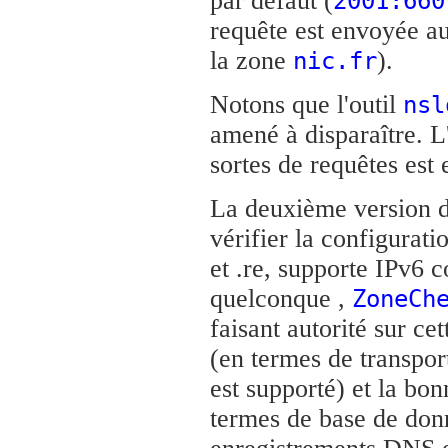
par défaut (
2001:660
requête est envoyée a
la zone
).
nic.fr
Notons que l'outil
nsl
amené à disparaître. L
sortes de requêtes es
La deuxième version 
vérifier la configurati
et .re, supporte IPv6
quelconque ,
ZoneCh
faisant autorité sur ce
(en termes de transpor
est supporté) et la bo
termes de base de don