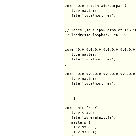
zone "0.0.127.in-addr.arpa" {

   type master;

   file "localhost.rev";

}; 

// Zones (sous ipv6.arpa et ip6.i
// l'adresse loopback  en IPv6

zone "0.0.0.0.0.0.0.0.0.0.0.0.0.0
   type master;

   file "localhost.rev";

};

zone "0.0.0.0.0.0.0.0.0.0.0.0.0.0
   type master;

   file "localhost.rev";

};

[...]

zone "nic.fr" {

   type slave;

   file "zone/afnic.fr";

   masters {

    192.93.0.1;

    192.93.0.4;
