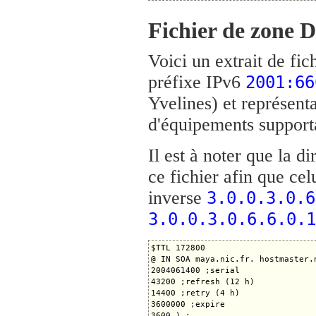
Fichier de zone 
Voici un extrait de fi
préfixe IPv6
2001:66
Yvelines) et représen
d'équipements support
Il est à noter que la di
ce fichier afin que c
inverse
3.0.0.3.0.6
3.0.0.3.0.6.6.0.1
$TTL 172800

@ IN SOA maya.nic.fr. hostmaster.n
2004061400 ;serial

43200 ;refresh (12 h)

14400 ;retry (4 h)

3600000 ;expire

3600 ) ;
