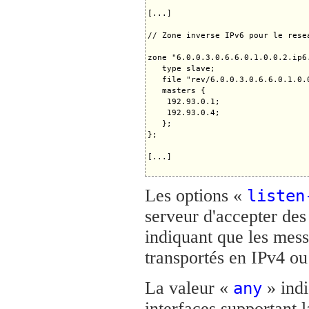
[...]

// Zone inverse IPv6 pour le rese
zone "6.0.0.3.0.6.6.0.1.0.0.2.ip6.
   type slave;

   file "rev/6.0.0.3.0.6.6.0.1.0.0
   masters {

    192.93.0.1;

    192.93.0.4;

   };

};

[...]

Les options «
listen
serveur d'accepter de
indiquant que les mes
transportés en IPv4 ou
La valeur «
» indi
any
interfaces supportant l