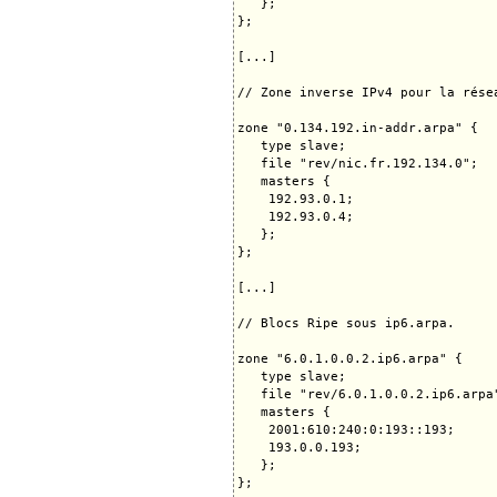
   };

};

[...]

// Zone inverse IPv4 pour la rése
zone "0.134.192.in-addr.arpa" {

   type slave;

   file "rev/nic.fr.192.134.0";

   masters {

    192.93.0.1;

    192.93.0.4;

   };

};

[...]

// Blocs Ripe sous ip6.arpa.

zone "6.0.1.0.0.2.ip6.arpa" {

   type slave;

   file "rev/6.0.1.0.0.2.ip6.arpa"
   masters {

    2001:610:240:0:193::193;

    193.0.0.193;

   };

};
