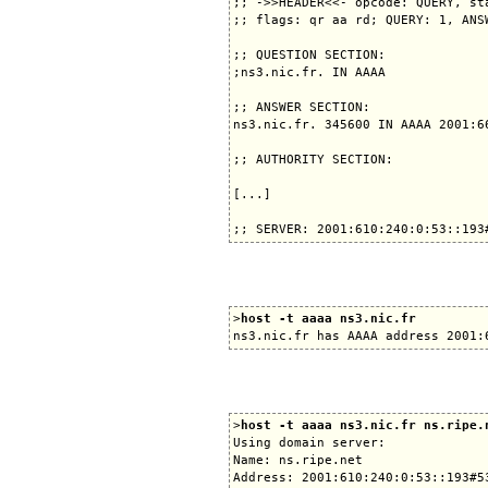
;; ->>HEADER<<- opcode: QUERY, sta
;; flags: qr aa rd; QUERY: 1, ANS
;; QUESTION SECTION:

;ns3.nic.fr. IN AAAA

;; ANSWER SECTION:

ns3.nic.fr. 345600 IN AAAA 2001:66
;; AUTHORITY SECTION:

[...]

>
host -t aaaa ns3.nic.fr
>
host -t aaaa ns3.nic.fr ns.ripe.
Using domain server:

Name: ns.ripe.net

Address: 2001:610:240:0:53::193#53