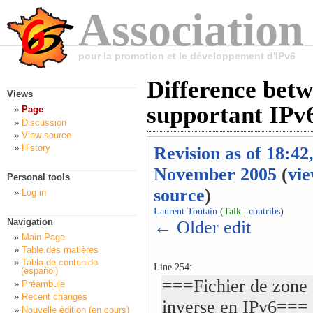
Association
pour la promotion et le développement d'IPv6
Difference betw
Views
supportant IPv6
Page
Discussion
View source
History
Revision as of 18:42
November 2005
(
vi
Personal tools
source
)
Log in
Laurent Toutain
(
Talk
|
contribs
)
Navigation
← Older edit
Main Page
Table des matières
Tabla de contenido
Line 254:
(español)
===Fichier de zon
Préambule
Recent changes
inverse en IPv6===
Nouvelle édition (en cours)