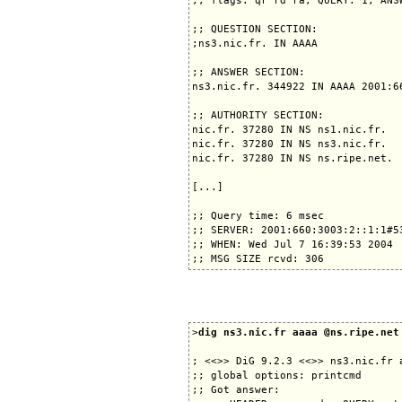
;; flags: qr rd ra; QUERY: 1, ANS
;; QUESTION SECTION:

;ns3.nic.fr. IN AAAA

;; ANSWER SECTION:

ns3.nic.fr. 344922 IN AAAA 2001:66
;; AUTHORITY SECTION:

nic.fr. 37280 IN NS ns1.nic.fr.

nic.fr. 37280 IN NS ns3.nic.fr.

nic.fr. 37280 IN NS ns.ripe.net.

[...]

;; Query time: 6 msec

;; SERVER: 2001:660:3003:2::1:1#53
;; WHEN: Wed Jul 7 16:39:53 2004

>
dig ns3.nic.fr aaaa @ns.ripe.net
; <<>> DiG 9.2.3 <<>> ns3.nic.fr a
;; global options: printcmd

;; Got answer:
