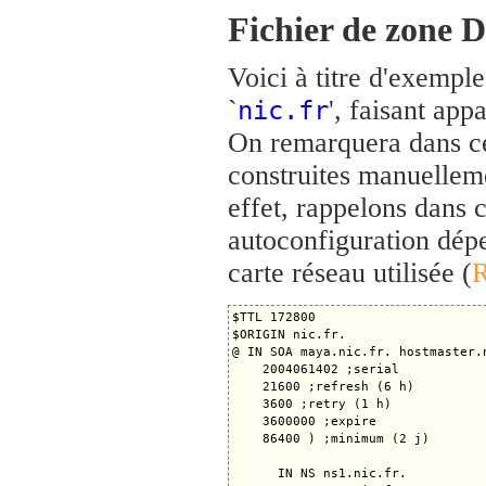
Fichier de zone 
Voici à titre d'exempl
`
', faisant ap
nic.fr
On remarquera dans ce
construites manuellem
effet, rappelons dans 
autoconfiguration dép
carte réseau utilisée (
$TTL 172800

$ORIGIN nic.fr.

@ IN SOA maya.nic.fr. hostmaster.n
    2004061402 ;serial

    21600 ;refresh (6 h)

    3600 ;retry (1 h)

    3600000 ;expire

    86400 ) ;minimum (2 j)

      IN NS ns1.nic.fr.
