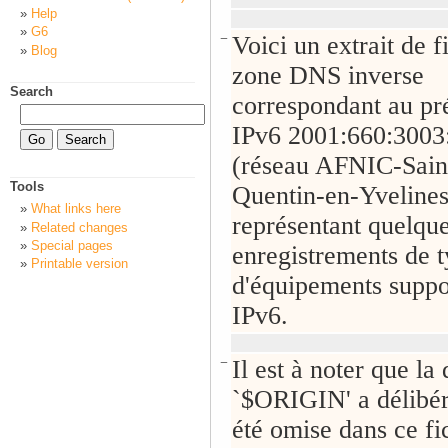
Help
G6
−
Voici un extrait de f
Blog
zone DNS inverse
Search
correspondant au pr
IPv6 2001:660:3003:
(réseau AFNIC-Sain
Tools
Quentin-en-Yvelines
What links here
représentant quelqu
Related changes
Special pages
enregistrements de 
Printable version
d'équipements suppo
IPv6.
−
Il est à noter que la 
`$ORIGIN' a délibé
été omise dans ce fi