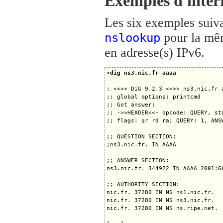
Exemples d'inter
Les six exemples suivan
pour la mêm
nslookup
en adresse(s) IPv6.
>
dig ns3.nic.fr aaaa
; <<>> DiG 9.2.3 <<>> ns3.nic.fr a
;; global options: printcmd

;; Got answer:

;; ->>HEADER<<- opcode: QUERY, sta
;; flags: qr rd ra; QUERY: 1, ANS
;; QUESTION SECTION:

;ns3.nic.fr. IN AAAA

;; ANSWER SECTION:

ns3.nic.fr. 344922 IN AAAA 2001:66
;; AUTHORITY SECTION:

nic.fr. 37280 IN NS ns1.nic.fr.

nic.fr. 37280 IN NS ns3.nic.fr.

nic.fr. 37280 IN NS ns.ripe.net.
