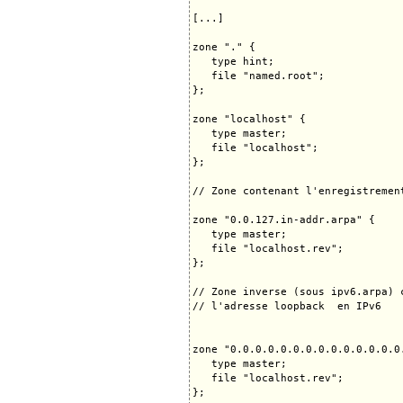
[...]

zone "." {

   type hint;

   file "named.root";

};

zone "localhost" {

   type master;

   file "localhost";

};

// Zone contenant l'enregistremen
zone "0.0.127.in-addr.arpa" {

   type master;

   file "localhost.rev";

}; 

// Zone inverse (sous ipv6.arpa) 
// l'adresse loopback  en IPv6

zone "0.0.0.0.0.0.0.0.0.0.0.0.0.0
   type master;

   file "localhost.rev";

};
