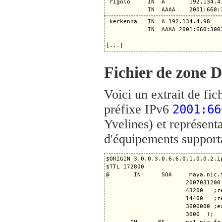
 rigolo     IN  A       192.134.4.
 kerkenna   IN  A 192.134.4.98

            IN  AAAA 2001:660:3003
Fichier de zone 
Voici un extrait de fi
préfixe IPv6
2001:66
Yvelines) et représen
d'équipements support
$ORIGIN 3.0.0.3.0.6.6.0.1.0.0.2.ip
$TTL 172800

@       IN      SOA     maya.nic.
                       2007031200 
                       43200   ;re
                       14400   ;re
                       3600000 ;ex
                       3600  );
