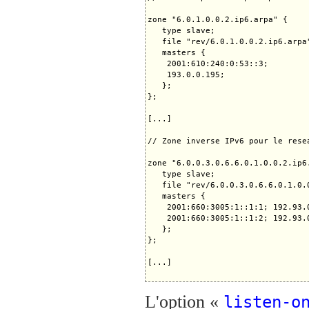
zone "6.0.1.0.0.2.ip6.arpa" {

   type slave;

   file "rev/6.0.1.0.0.2.ip6.arpa"
   masters {

    2001:610:240:0:53::3;

    193.0.0.195;

   };

};

[...]

// Zone inverse IPv6 pour le rese
zone "6.0.0.3.0.6.6.0.1.0.0.2.ip6.
   type slave;

   file "rev/6.0.0.3.0.6.6.0.1.0.0
   masters {

    2001:660:3005:1::1:1; 192.93.0
    2001:660:3005:1::1:2; 192.93.0
   };

};

[...]

L'option «
listen-o