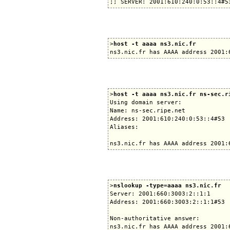
>
host -t aaaa ns3.nic.fr
>
host -t aaaa ns3.nic.fr ns-sec.r
Using domain server:

Name: ns-sec.ripe.net

Address: 2001:610:240:0:53::4#53

Aliases:

>
nslookup -type=aaaa ns3.nic.fr
Server: 2001:660:3003:2::1:1

Address: 2001:660:3003:2::1:1#53

Non-authoritative answer:

ns3.nic.fr has AAAA address 2001:6