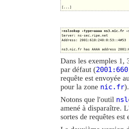
>
nslookup -type=aaaa ns3.nic.fr -
Server: ns-sec.ripe.net

Address: 2001:610:240:0:53::4#53

Dans les exemples 1, 3
par défaut (
2001:660
requête est envoyée a
pour la zone
).
nic.fr
Notons que l'outil
nsl
amené à disparaître. L
sortes de requêtes es