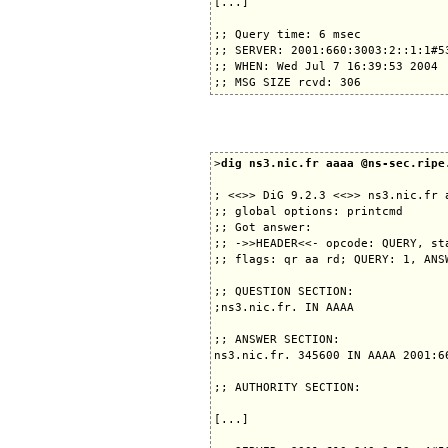
[...]

;; Query time: 6 msec

;; SERVER: 2001:660:3003:2::1:1#53
;; WHEN: Wed Jul 7 16:39:53 2004

>
dig ns3.nic.fr aaaa @ns-sec.ripe
; <<>> DiG 9.2.3 <<>> ns3.nic.fr a
;; global options: printcmd

;; Got answer:

;; ->>HEADER<<- opcode: QUERY, sta
;; flags: qr aa rd; QUERY: 1, ANS
;; QUESTION SECTION:

;ns3.nic.fr. IN AAAA

;; ANSWER SECTION:

ns3.nic.fr. 345600 IN AAAA 2001:66
;; AUTHORITY SECTION:

[...]
