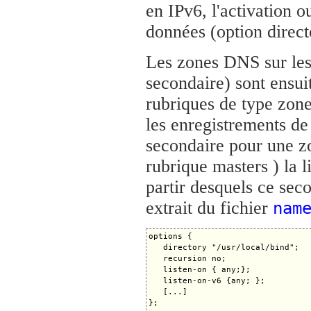
en IPv6, l'activation 
données (option direct
Les zones DNS sur lesq
secondaire) sont ensui
rubriques de type zone
les enregistrements de 
secondaire pour une zo
rubrique masters ) la l
partir desquels ce sec
extrait du fichier
nam
options {

   directory "/usr/local/bind";

   recursion no;

   listen-on { any;};

   listen-on-v6 {any; };

   [...]

};
