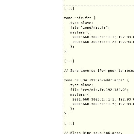
[...]

zone "nic.fr" {

   type slave;

   file "zone/nic.fr";

   masters {

    2001:660:3005:1::1:1; 192.93.0
    2001:660:3005:1::1:2; 192.93.0
   };

};

[...]

// Zone inverse IPv4 pour la rése
zone "0.134.192.in-addr.arpa" {

   type slave;

   file "rev/nic.fr.192.134.0";

   masters {

    2001:660:3005:1::1:1; 192.93.0
    2001:660:3005:1::1:2; 192.93.0
   };

};

[...]

// Blocs Ripe sous ip6.arpa.
