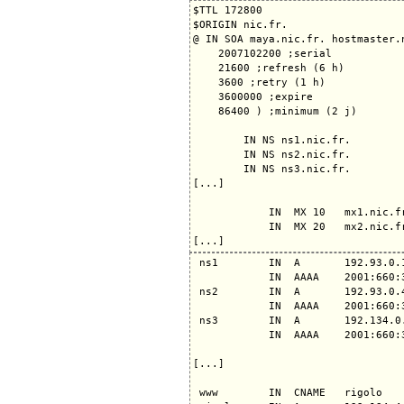
$TTL 172800

$ORIGIN nic.fr.

@ IN SOA maya.nic.fr. hostmaster.n
    2007102200 ;serial

    21600 ;refresh (6 h)

    3600 ;retry (1 h)

    3600000 ;expire

    86400 ) ;minimum (2 j)

        IN NS ns1.nic.fr.

        IN NS ns2.nic.fr.

        IN NS ns3.nic.fr.

[...]

            IN  MX 10   mx1.nic.fr
            IN  MX 20   mx2.nic.fr
 ns1        IN  A       192.93.0.1
            IN  AAAA    2001:660:3
 ns2        IN  A       192.93.0.4
            IN  AAAA    2001:660:3
 ns3        IN  A       192.134.0.
            IN  AAAA    2001:660:3
[...]

 www        IN  CNAME   rigolo
