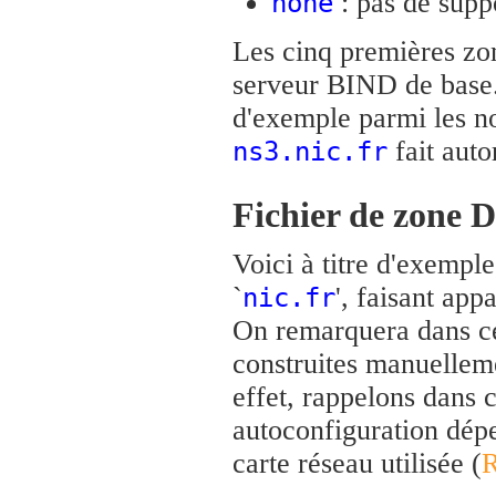
: pas de suppo
none
Les cinq premières zon
serveur BIND de base. 
d'exemple parmi les no
fait autor
ns3.nic.fr
Fichier de zone 
Voici à titre d'exempl
`
', faisant ap
nic.fr
On remarquera dans ce
construites manuellem
effet, rappelons dans 
autoconfiguration dép
carte réseau utilisée (