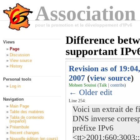
Association
pour la promotion et le développement d'IPv6
Difference betw
Views
supportant IPv6
Page
Discussion
View source
History
Revision as of 19:04
2007
(
view source
)
Personal tools
Mohsen Souissi
(
Talk
|
contribs
)
Log in
← Older edit
Navigation
Line 254:
Main Page
Voici un extrait de f
Table des matières
DNS inverse corres
Tabla de contenido
(español)
préfixe IPv6
Préambule
Recent changes
<tt>2001:660:3003::
Nouvelle édition (en cours)