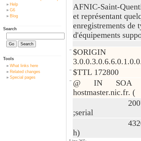
Help
AFNIC-Saint-Quenti
G6
et représentant quel
Blog
enregistrements de 
Search
d'équipements suppo
−
$ORIGIN
Tools
3.0.0.3.0.6.6.0.1.0.0
What links here
−
$TTL 172800
Related changes
Special pages
−
@ IN SOA may
hostmaster.nic.fr. (
200703
;serial
43200 ;ref
h)