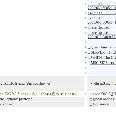
+
ns1.nic.fr.
2001:660:3005:1::
+
ns2.nic.fr. 
+
ns2.nic.fr.
2001:660:3005:1::
+
ns-sec.ripe.ne
+
ns-sec.ripe.n
2001:610:240:0:53
+
+
;; Query time: 2 m
+
;; SERVER: ::1#53
+
;; WHEN: Thu Oct
+
;; MSG SIZE rcvd
+
+
g ns3.nic.fr aaaa @ns-sec.ripe.net'''
>'''dig ns3.nic.fr 
>> DiG 9.
2
.3 <<>> ns3.nic.fr aaaa @ns-sec.ripe.net
+
; <<>> DiG 9.
3
.
obal options: printcmd
;; global options:
t answer:
;; Got answer: