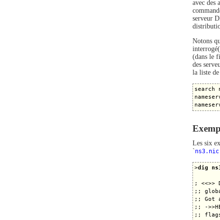
avec des a
commandes
serveur D
distribut
Notons que
interrogé
(dans le f
des serve
la liste d
search 
nameser
Exempl
Les six ex
`
ns3.nic
>
dig ns
; <<>> 
;; glob
;; Got 
;; ->>H