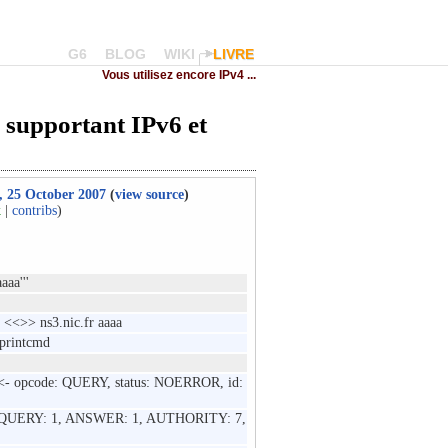
G6
BLOG
WIKI
LIVRE
Vous utilisez encore IPv4 ...
 supportant IPv6 et
5, 25 October 2007
(
view source
)
k
|
contribs
)
aaa'''
3 <<>> ns3.nic.fr aaaa
printcmd
 opcode: QUERY, status: NOERROR, id:
ra; QUERY: 1, ANSWER: 1, AUTHORITY: 7,