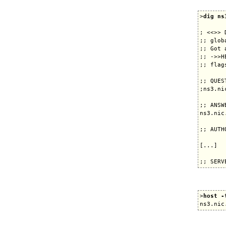
>
dig ns
; <<>> 
;; glob
;; Got 
;; ->>H
;; flag
;; QUES
;ns3.ni
;; ANSW
ns3.nic
;; AUTH
[...]

>
host -