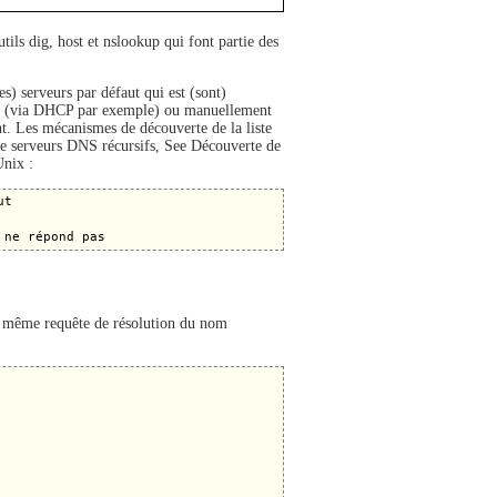
ils dig, host et nslookup qui font partie des
es) serveurs par défaut qui est (sont)
ement (via DHCP par exemple) ou manuellement
t. Les mécanismes de découverte de la liste
e de serveurs DNS récursifs, See Découverte de
nix :
t

 même requête de résolution du nom