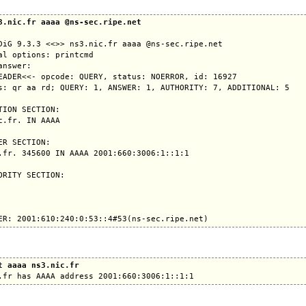
3.nic.fr aaaa @ns-sec.ripe.net
DiG 9.3.3 <<>> ns3.nic.fr aaaa @ns-sec.ripe.net

al options: printcmd

answer:

EADER<<- opcode: QUERY, status: NOERROR, id: 16927

s: qr aa rd; QUERY: 1, ANSWER: 1, AUTHORITY: 7, ADDITIONAL: 5

TION SECTION:

c.fr. IN AAAA

ER SECTION:

.fr. 345600 IN AAAA 2001:660:3006:1::1:1

ORITY SECTION:

t aaaa ns3.nic.fr