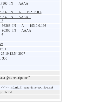
 17168 IN AAAA
1:1
25737 IN A 192.93.0.4
 25737 IN AAAA
1:2
t. 96368 IN A 193.0.0.196
et. 96368 IN AAAA
::4
sec
(::1)
 25 19:13:54 2007
: 350
aaaa @ns-sec.ripe.net'''
3 <<>> ns3.nic.fr aaaa @ns-sec.ripe.net
 printcmd