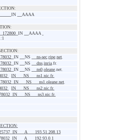
ECTION:
IN
AAAA
TION:
2800
IN
AAAA
1:1
SECTION:
032
IN
NS
ns-sec
.
ripe
.
net
.
032
IN
NS
dns
.
inria
.fr.
032
IN
NS
ns0
.
oleane
.net.
032
IN NS ns1.nic.fr.
IN NS ns1.oleane.net
.
032
IN NS ns2.nic.fr.
32 IN NS ns3.nic.fr.
SECTION:
 25737 IN A 193.51.208.13
78032 IN A 192.93.0.1