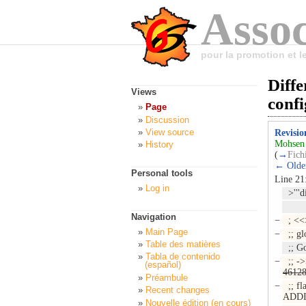
Assoc
pour la promotion et 
Diffe
Views
conf
Page
Discussion
View source
Revisio
Mohsen 
History
(
→
Fich
← Older
Personal tools
Line 21
Log in
>'''di
Navigation
−
; <<
Main Page
−
;; gl
Table des matières
;; Go
Tabla de contenido
−
;; -
(español)
4612
Préambule
−
;; fl
Recent changes
ADD
Nouvelle édition (en cours)