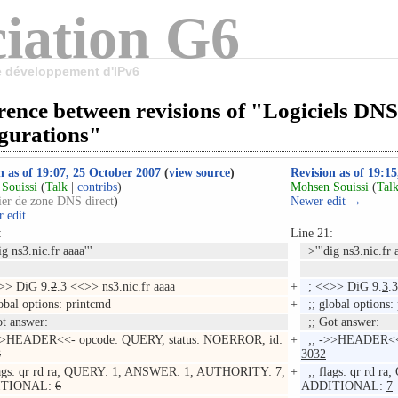
iation G6
le développement d'IPv6
rence between revisions of "Logiciels DNS
igurations"
n as of 19:07, 25 October 2007
(
view source
)
Revision as of 19:1
Souissi
(
Talk
|
contribs
)
Mohsen Souissi
(
Tal
ier de zone DNS direct
)
Newer edit →
 edit
:
Line 21:
g ns3.nic.fr aaaa'''
>'''dig ns3.nic.fr a
>> DiG 9.
2
.3 <<>> ns3.nic.fr aaaa
+
; <<>> DiG 9.
3
.
obal options: printcmd
+
;; global options:
t answer:
;; Got answer:
>>HEADER<<- opcode: QUERY, status: NOERROR, id:
+
;; ->>HEADER<<-
8
3032
ags: qr rd ra; QUERY: 1, ANSWER: 1, AUTHORITY: 7,
+
;; flags: qr rd 
ITIONAL:
6
ADDITIONAL:
7