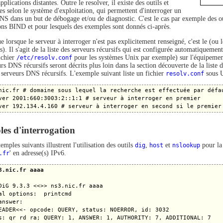
pplications distantes. Outre le resolver, il existe des outils et
 selon le système d'exploitation, qui permettent d'interroger un
NS dans un but de débogage et/ou de diagnostic. C'est le cas par exemple des out
ions BIND et pour lesquels des exemples sont donnés ci-après.
 lorsque le serveur à interroger n'est pas explicitement renseigné, c'est le (ou l
(s). Il s'agit de la liste des serveurs récursifs qui est configurée automatiqu
ichier
/etc/resolv.conf
pour les systèmes Unix par exemple) sur l'équipemen
urs DNS récursifs seront décrits plus loin dans la section découverte de la list
e serveurs DNS récursifs. L'exemple suivant liste un fichier
resolv.conf
sous U
nic.fr # domaine sous lequel la recherche est effectuée par défau
ver 2001:660:3003:2::1:1 # serveur à interroger en premier

es d'interrogation
emples suivants illustrent l'utilisation des outils
dig
,
host
et
nslookup
pour la
.fr
' en adresse(s) IPv6.
3.nic.fr aaaa
DiG 9.3.3 <<>> ns3.nic.fr aaaa

al options:  printcmd

answer:

EADER<<- opcode: QUERY, status: NOERROR, id: 3032
