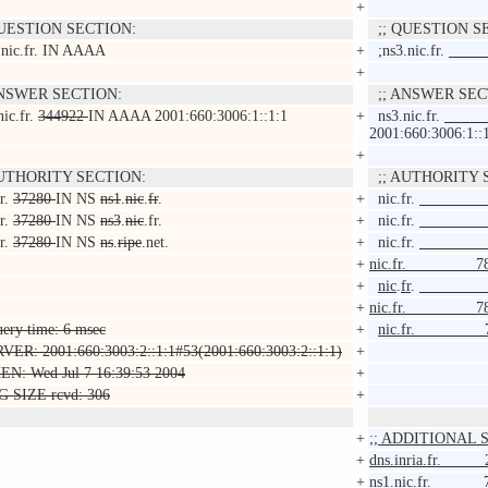
+
UESTION SECTION:
;; QUESTION S
nic.fr. IN AAAA
+
;ns3.nic.fr.
+
NSWER SECTION:
;; ANSWER SEC
ic.fr.
344922
IN AAAA 2001:660:3006:1::1:1
+
ns3.nic.fr.
17
2001:660:3006:1::
+
UTHORITY SECTION:
;; AUTHORITY 
r.
37280
IN NS
ns1
.
nic
.
fr
.
+
nic.fr.
78
r.
37280
IN NS
ns3
.
nic
.fr.
+
nic.fr.
78
r.
37280
IN NS
ns
.
ripe
.net.
+
nic.fr.
78
+
nic.fr. 78
+
nic
.
fr
.
78032 
+
nic.fr. 78
uery time: 6 msec
+
nic.fr. 780
RVER: 2001:660:3003:2::1:1#53(2001:660:3003:2::1:1)
+
EN: Wed Jul 7 16:39:53 2004
+
G SIZE rcvd: 306
+
+
;; ADDITIONAL 
+
dns.inria.fr.
+
ns1.nic.fr. 