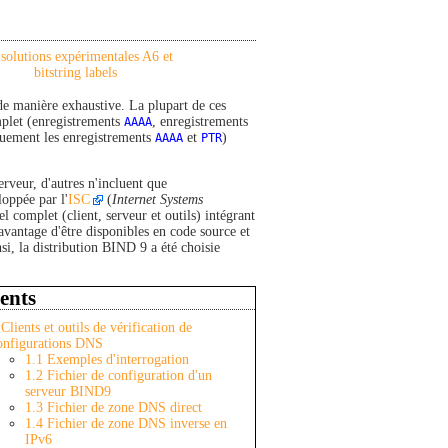
 solutions expérimentales A6 et
bitstring labels
 de manière exhaustive. La plupart de ces
mplet (enregistrements
AAAA
, enregistrements
quement les enregistrements
AAAA
et
PTR
)
erveur, d'autres n'incluent que
loppée par l'
ISC
(
Internet Systems
el complet (client, serveur et outils) intégrant
vantage d'être disponibles en code source et
si, la distribution BIND 9 a été choisie
ents
Clients et outils de vérification de
onfigurations DNS
1.1
Exemples d'interrogation
1.2
Fichier de configuration d'un
serveur BIND9
1.3
Fichier de zone DNS direct
1.4
Fichier de zone DNS inverse en
IPv6