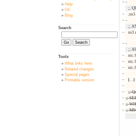
−
Help
;; Q
G6
−
;ns3.
Blog
−
;; A
Search
−
ns3.n
−
;; A
−
nic.f
Tools
−
nic.f
What links here
−
nic.f
Related changes
−
Special pages
−
[
...
]
Printable version
−
−
;; Q
−
;; SE
−
;; WH
−
;; MS