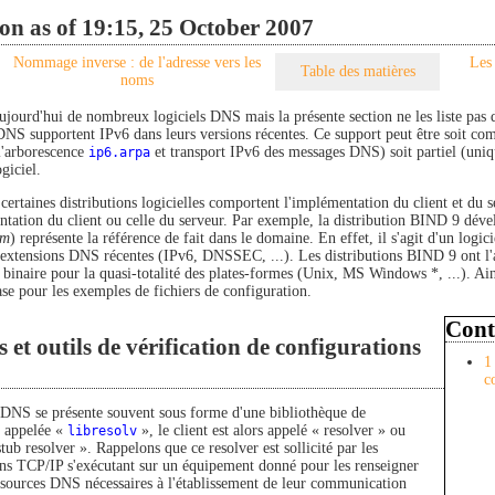
on as of 19:15, 25 October 2007
Nommage inverse : de l'adresse vers les
Les
Table des matières
noms
 aujourd'hui de nombreux logiciels DNS mais la présente section ne les liste pas
 DNS supportent IPv6 dans leurs versions récentes. Ce support peut être soit co
l'arborescence
ip6.arpa
et transport IPv6 des messages DNS) soit partiel (uni
ogiciel.
certaines distributions logicielles comportent l'implémentation du client et du s
ntation du client ou celle du serveur. Par exemple, la distribution BIND 9 déve
um
) représente la référence de fait dans le domaine. En effet, il s'agit d'un logici
s extensions DNS récentes (IPv6, DNSSEC, ...). Les distributions BIND 9 ont l'a
 binaire pour la quasi-totalité des plates-formes (Unix, MS Windows *, ...). Ain
e pour les exemples de fichiers de configuration.
Cont
s et outils de vérification de configurations
1
c
 DNS se présente souvent sous forme d'une bibliothèque de
n appelée «
libresolv
», le client est alors appelé « resolver » ou
tub resolver ». Rappelons que ce resolver est sollicité par les
ons TCP/IP s'exécutant sur un équipement donné pour les renseigner
essources DNS nécessaires à l'établissement de leur communication