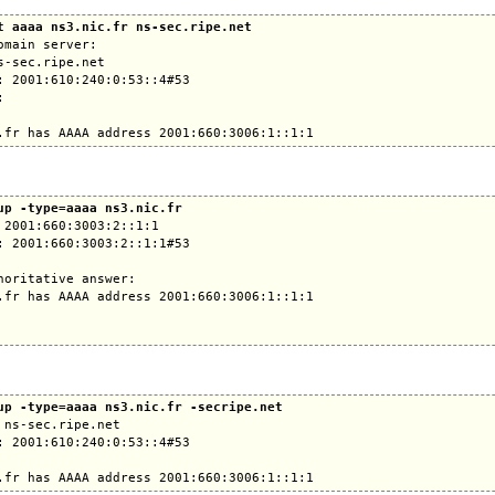
t aaaa ns3.nic.fr ns-sec.ripe.net
omain server:

s-sec.ripe.net

: 2001:610:240:0:53::4#53



up -type=aaaa ns3.nic.fr
 2001:660:3003:2::1:1

: 2001:660:3003:2::1:1#53

horitative answer:

.fr has AAAA address 2001:660:3006:1::1:1

up -type=aaaa ns3.nic.fr -secripe.net
 ns-sec.ripe.net

: 2001:610:240:0:53::4#53
