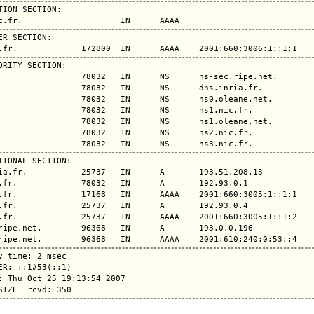
TION SECTION:

ER SECTION:

ORITY SECTION:

                 78032   IN      NS      ns-sec.ripe.net.

                 78032   IN      NS      dns.inria.fr.

                 78032   IN      NS      ns0.oleane.net.

                 78032   IN      NS      ns1.nic.fr.

                 78032   IN      NS      ns1.oleane.net.

                 78032   IN      NS      ns2.nic.fr.

TIONAL SECTION:

ia.fr.           25737   IN      A       193.51.208.13

.fr.             78032   IN      A       192.93.0.1

.fr.             17168   IN      AAAA    2001:660:3005:1::1:1

.fr.             25737   IN      A       192.93.0.4

.fr.             25737   IN      AAAA    2001:660:3005:1::1:2

ripe.net.        96368   IN      A       193.0.0.196

y time: 2 msec

ER: ::1#53(::1)

: Thu Oct 25 19:13:54 2007
