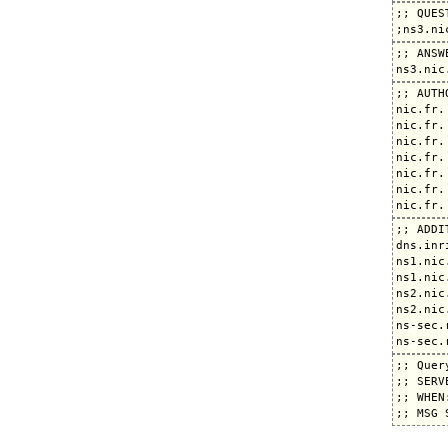
;; QUES
;; ANSW
;; AUTH
nic.fr.
nic.fr.
nic.fr.
nic.fr.
nic.fr.
nic.fr.
;; ADDI
dns.inr
ns1.nic
ns1.nic
ns2.nic
ns2.nic
ns-sec.
;; Quer
;; SERV
;; WHEN