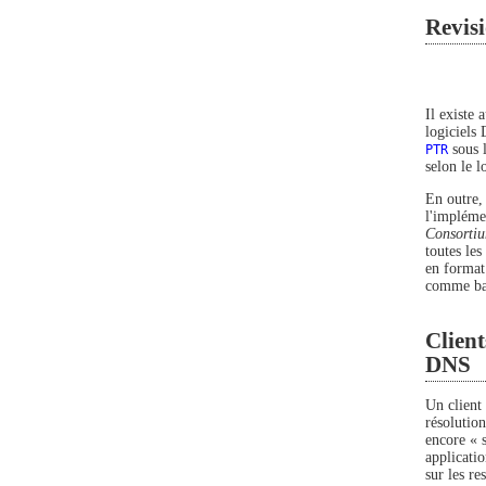
Revisi
Il existe
logiciels
PTR
sous 
selon le l
En outre, 
l'impléme
Consorti
toutes le
en format
comme bas
Client
DNS
Un client
résolutio
encore « s
applicati
sur les r