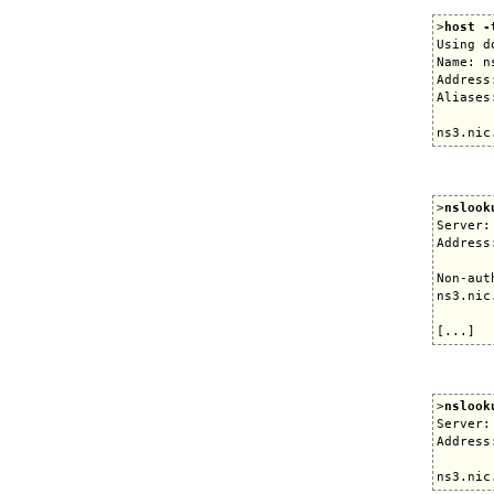
>
host -
Using d
Name: n
Address
Aliases:
>
nslook
Server:
Address
Non-aut
ns3.nic
>
nslook
Server:
Address