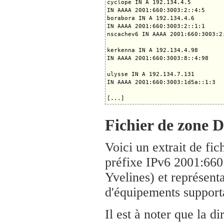
cyclope IN A 192.134.4.5

IN AAAA 2001:660:3003:2::4:5

borabora IN A 192.134.4.6

IN AAAA 2001:660:3003:2::1:1

nscachev6 IN AAAA 2001:660:3003:2:
kerkenna IN A 192.134.4.98

IN AAAA 2001:660:3003:8::4:98

ulysse IN A 192.134.7.131

IN AAAA 2001:660:3003:1d5a::1:3

Fichier de zone 
Voici un extrait de fi
préfixe IPv6 2001:660
Yvelines) et représen
d'équipements support
Il est à noter que la 