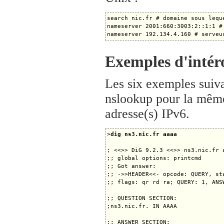
search nic.fr # domaine sous lequ
nameserver 2001:660:3003:2::1:1 #
Exemples d'intér
Les six exemples suivant
nslookup pour la même 
adresse(s) IPv6.
>
dig ns3.nic.fr aaaa
; <<>> DiG 9.2.3 <<>> ns3.nic.fr a
;; global options: printcmd

;; Got answer:

;; ->>HEADER<<- opcode: QUERY, sta
;; flags: qr rd ra; QUERY: 1, ANS
;; QUESTION SECTION:

;ns3.nic.fr. IN AAAA

;; ANSWER SECTION:
