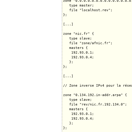
zone "0.0.0.0.0.0.0.0.0.0.0.0.0.0
   type master;

   file "localhost.rev";

};

[...]

zone "nic.fr" {

   type slave;

   file "zone/afnic.fr";

   masters {

    192.93.0.1;

    192.93.0.4;

   };

};

[...]

// Zone inverse IPv4 pour la rése
zone "0.134.192.in-addr.arpa" {

   type slave;

   file "rev/nic.fr.192.134.0";

   masters {

    192.93.0.1;

    192.93.0.4;

   };

};
