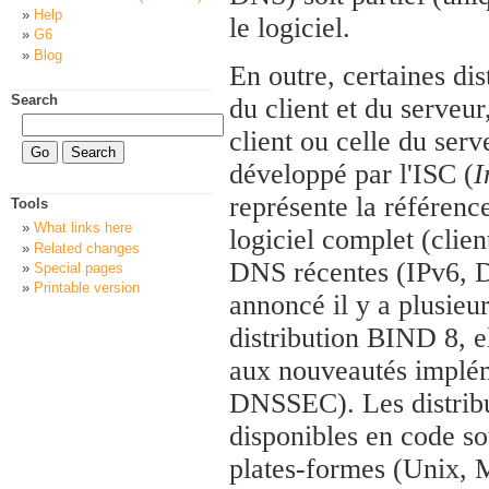
Help
le logiciel.
G6
Blog
En outre, certaines di
Search
du client et du serveur
client ou celle du ser
développé par l'ISC (
I
représente la référence
Tools
What links here
logiciel complet (clien
Related changes
DNS récentes (IPv6, DN
Special pages
Printable version
annoncé il y a plusieu
distribution BIND 8, e
aux nouveautés implé
DNSSEC). Les distribu
disponibles en code sou
plates-formes (Unix, M