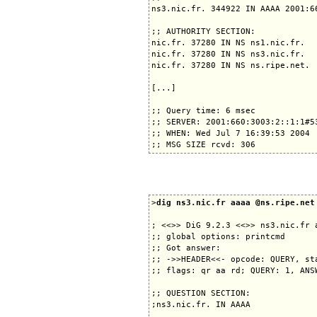
ns3.nic.fr. 344922 IN AAAA 2001:66
;; AUTHORITY SECTION:

nic.fr. 37280 IN NS ns1.nic.fr.

nic.fr. 37280 IN NS ns3.nic.fr.

nic.fr. 37280 IN NS ns.ripe.net.

[...]

;; Query time: 6 msec

;; SERVER: 2001:660:3003:2::1:1#53
;; WHEN: Wed Jul 7 16:39:53 2004

>
dig ns3.nic.fr aaaa @ns.ripe.net
; <<>> DiG 9.2.3 <<>> ns3.nic.fr a
;; global options: printcmd

;; Got answer:

;; ->>HEADER<<- opcode: QUERY, sta
;; flags: qr aa rd; QUERY: 1, ANS
;; QUESTION SECTION:

;ns3.nic.fr. IN AAAA
