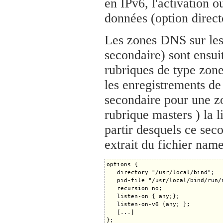
en IPv6, l'activation 
données (option direct
Les zones DNS sur lesq
secondaire) sont ensui
rubriques de type zone
les enregistrements de 
secondaire pour une zo
rubrique masters ) la l
partir desquels ce sec
extrait du fichier nam
options {

   directory "/usr/local/bind";

   pid-file "/usr/local/bind/run/n
   recursion no;

   listen-on { any;};

   listen-on-v6 {any; };

   [...]

};
