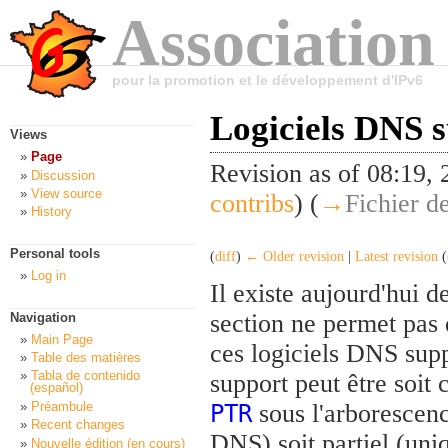
Association
pour la promotion et le développement d'IPv6
Logiciels DNS s
Views
Page
Revision as of 08:19
Discussion
View source
contribs
)
(
→
Fichier d
History
Personal tools
(
diff
)
← Older revision
|
Latest revision
(
Log in
Il existe aujourd'hui 
section ne permet pas 
Navigation
Main Page
ces logiciels DNS supp
Table des matières
Tabla de contenido
support peut être soit
(español)
Préambule
sous l'arborescen
PTR
Recent changes
DNS) soit partiel (un
Nouvelle édition (en cours)