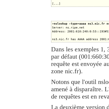
>
nslookup -type=aaaa ns3.nic.fr n
Server: ns.ripe.net

Address: 2001:610:240:0:53::193#53
Dans les exemples 1, 3
par défaut (001:660:30
requête est envoyée au
zone nic.fr).
Notons que l'outil nslo
amené à disparaître. L'
de requêtes est en re
La deuxième version d