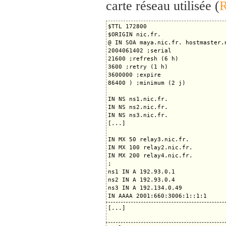
carte réseau utilisée (
$TTL 172800

$ORIGIN nic.fr.

@ IN SOA maya.nic.fr. hostmaster.n
2004061402 ;serial

21600 ;refresh (6 h)

3600 ;retry (1 h)

3600000 ;expire

86400 ) ;minimum (2 j)

IN NS ns1.nic.fr.

IN NS ns2.nic.fr.

IN NS ns3.nic.fr.

[...]

IN MX 50 relay3.nic.fr.

IN MX 100 relay2.nic.fr.

IN MX 200 relay4.nic.fr.

;

ns1 IN A 192.93.0.1

ns2 IN A 192.93.0.4

ns3 IN A 192.134.0.49

[...]
