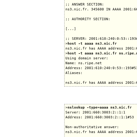
;; ANSWER SECTION:

ns3.nic.fr. 345600 IN AAAA 2001:66
;; AUTHORITY SECTION:

[...]

;; SERVER: 2001:610:240:0:53::193#
>
host -t aaaa ns3.nic.fr
ns3.nic.fr has AAAA address 2001:6
>
host -t aaaa ns3.nic.fr ns.ripe.
Using domain server:

Name: ns.ripe.net

Address: 2001:610:240:0:53::193#53
Aliases:

>
nslookup -type=aaaa ns3.nic.fr
Server: 2001:660:3003:2::1:1

Address: 2001:660:3003:2::1:1#53

Non-authoritative answer:

ns3.nic.fr has AAAA address 2001:6