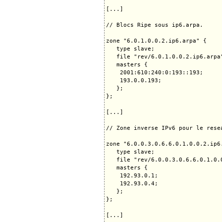
[...]

// Blocs Ripe sous ip6.arpa.

zone "6.0.1.0.0.2.ip6.arpa" {

   type slave;

   file "rev/6.0.1.0.0.2.ip6.arpa"
   masters {

    2001:610:240:0:193::193;

    193.0.0.193;

   };

};

[...]

// Zone inverse IPv6 pour le rese
zone "6.0.0.3.0.6.6.0.1.0.0.2.ip6.
   type slave;

   file "rev/6.0.0.3.0.6.6.0.1.0.0
   masters {

    192.93.0.1;

    192.93.0.4;

   };

};

[...]
