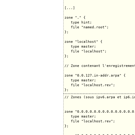
[...]

zone "." {

   type hint;

   file "named.root";

};

zone "localhost" {

   type master;

   file "localhost";

};

// Zone contenant l'enregistremen
zone "0.0.127.in-addr.arpa" {

   type master;

   file "localhost.rev";

// Zones (sous ipv6.arpa et ip6.i
zone "0.0.0.0.0.0.0.0.0.0.0.0.0.0
   type master;

   file "localhost.rev";

};
