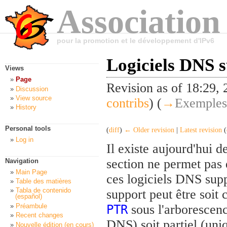
Association
pour la promotion et le développement d'IPv6
Logiciels DNS s
Views
Page
Revision as of 18:29
Discussion
View source
contribs
)
(
→
Exemples 
History
Personal tools
(
diff
)
← Older revision
|
Latest revision
(
Log in
Il existe aujourd'hui 
section ne permet pas 
Navigation
Main Page
ces logiciels DNS supp
Table des matières
Tabla de contenido
support peut être soit
(español)
Préambule
sous l'arborescen
PTR
Recent changes
DNS) soit partiel (un
Nouvelle édition (en cours)