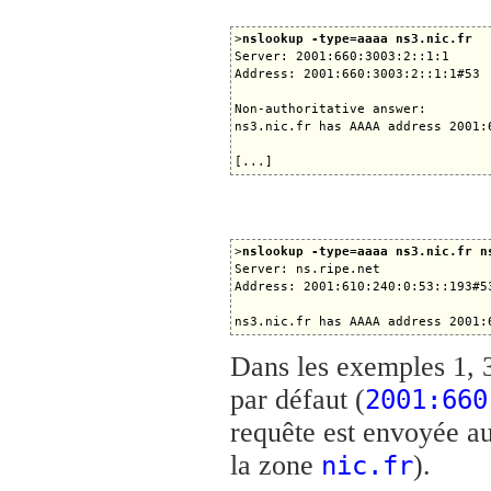
>
nslookup -type=aaaa ns3.nic.fr
Server: 2001:660:3003:2::1:1

Address: 2001:660:3003:2::1:1#53

Non-authoritative answer:

ns3.nic.fr has AAAA address 2001:6
>
nslookup -type=aaaa ns3.nic.fr n
Server: ns.ripe.net

Address: 2001:610:240:0:53::193#53
Dans les exemples 1, 3
par défaut (
2001:660
requête est envoyée a
la zone
).
nic.fr