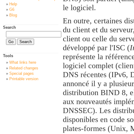
Help
le logiciel.
G6
Blog
En outre, certaines di
Search
du client et du serveur
client ou celle du ser
développé par l'ISC (
I
représente la référence
Tools
What links here
logiciel complet (clien
Related changes
DNS récentes (IPv6, DN
Special pages
Printable version
annoncé il y a plusieu
distribution BIND 8, e
aux nouveautés implé
DNSSEC). Les distribu
disponibles en code sou
plates-formes (Unix, M