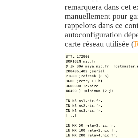
remarquera dans cet ex
manuellement pour gara
rappelons dans ce cont
autoconfiguration dép
carte réseau utilisée (
$TTL 172800

$ORIGIN nic.fr.

@ IN SOA maya.nic.fr. hostmaster.n
2004061402 ;serial

21600 ;refresh (6 h)

3600 ;retry (1 h)

3600000 ;expire

86400 ) ;minimum (2 j)

IN NS ns1.nic.fr.

IN NS ns2.nic.fr.

IN NS ns3.nic.fr.

[...]

IN MX 50 relay3.nic.fr.

IN MX 100 relay2.nic.fr.

IN MX 200 relay4.nic.fr.
