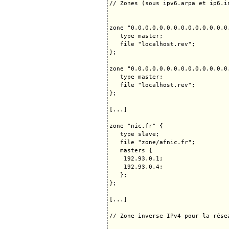
// Zones (sous ipv6.arpa et ip6.i
zone "0.0.0.0.0.0.0.0.0.0.0.0.0.0
   type master;

   file "localhost.rev";

};

zone "0.0.0.0.0.0.0.0.0.0.0.0.0.0
   type master;

   file "localhost.rev";

};

[...]

zone "nic.fr" {

   type slave;

   file "zone/afnic.fr";

   masters {

    192.93.0.1;

    192.93.0.4;

   };

};

[...]

// Zone inverse IPv4 pour la rése