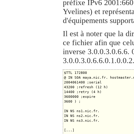
préfixe IPv6 2001:660
Yvelines) et représen
d'équipements support
Il est à noter que la 
ce fichier afin que c
inverse 3.0.0.3.0.6.6. 
3.0.0.3.0.6.6.0.1.0.0.2.
$TTL 172800

@ IN SOA maya.nic.fr. hostmaster.n
2004061400 ;serial

43200 ;refresh (12 h)

14400 ;retry (4 h)

3600000 ;expire

3600 ) ;

IN NS ns1.nic.fr.

IN NS ns2.nic.fr.

IN NS ns3.nic.fr.

[...]
