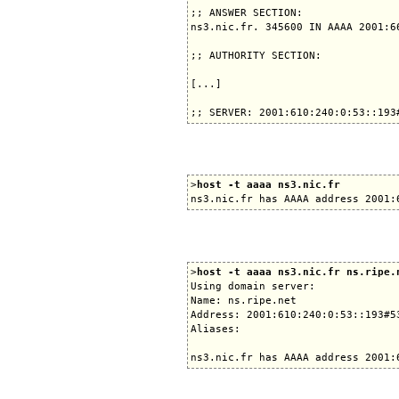
;; ANSWER SECTION:

ns3.nic.fr. 345600 IN AAAA 2001:66
;; AUTHORITY SECTION:

[...]

>
host -t aaaa ns3.nic.fr
>
host -t aaaa ns3.nic.fr ns.ripe.
Using domain server:

Name: ns.ripe.net

Address: 2001:610:240:0:53::193#53
Aliases:
