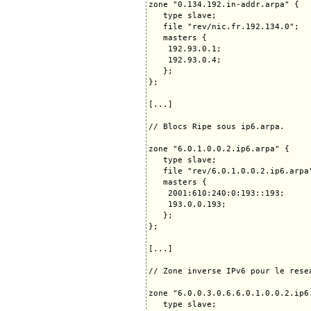
zone "0.134.192.in-addr.arpa" {

   type slave;

   file "rev/nic.fr.192.134.0";

   masters {

    192.93.0.1;

    192.93.0.4;

   };

};

[...]

// Blocs Ripe sous ip6.arpa.

zone "6.0.1.0.0.2.ip6.arpa" {

   type slave;

   file "rev/6.0.1.0.0.2.ip6.arpa"
   masters {

    2001:610:240:0:193::193;

    193.0.0.193;

   };

};

[...]

// Zone inverse IPv6 pour le rese
zone "6.0.0.3.0.6.6.0.1.0.0.2.ip6.
   type slave;
