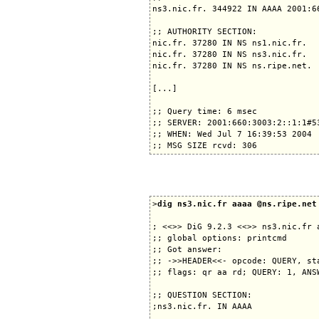
ns3.nic.fr. 344922 IN AAAA 2001:66
;; AUTHORITY SECTION:

nic.fr. 37280 IN NS ns1.nic.fr.

nic.fr. 37280 IN NS ns3.nic.fr.

nic.fr. 37280 IN NS ns.ripe.net.

[...]

;; Query time: 6 msec

;; SERVER: 2001:660:3003:2::1:1#53
;; WHEN: Wed Jul 7 16:39:53 2004

>
dig ns3.nic.fr aaaa @ns.ripe.net
; <<>> DiG 9.2.3 <<>> ns3.nic.fr a
;; global options: printcmd

;; Got answer:

;; ->>HEADER<<- opcode: QUERY, sta
;; flags: qr aa rd; QUERY: 1, ANS
;; QUESTION SECTION:

;ns3.nic.fr. IN AAAA
