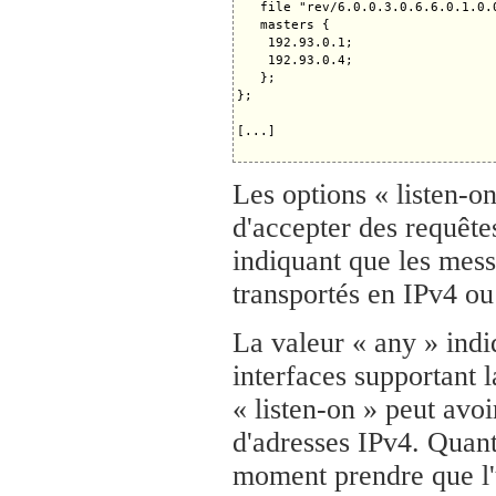
   file "rev/6.0.0.3.0.6.6.0.1.0.0
   masters {

    192.93.0.1;

    192.93.0.4;

   };

};

[...]

Les options « listen-o
d'accepter des requêt
indiquant que les mes
transportés en IPv4 ou
La valeur « any » indiq
interfaces supportant l
« listen-on » peut avo
d'adresses IPv4. Quant 
moment prendre que l'u