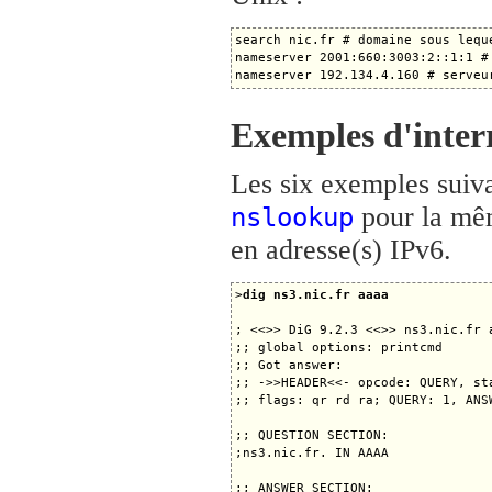
search nic.fr # domaine sous lequ
nameserver 2001:660:3003:2::1:1 #
Exemples d'inter
Les six exemples suivan
pour la mêm
nslookup
en adresse(s) IPv6.
>
dig ns3.nic.fr aaaa
; <<>> DiG 9.2.3 <<>> ns3.nic.fr a
;; global options: printcmd

;; Got answer:

;; ->>HEADER<<- opcode: QUERY, sta
;; flags: qr rd ra; QUERY: 1, ANS
;; QUESTION SECTION:

;ns3.nic.fr. IN AAAA

;; ANSWER SECTION:
