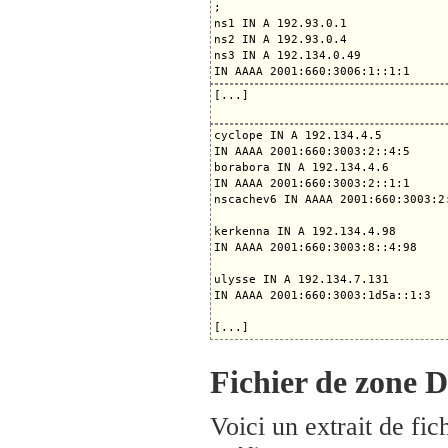
;

ns1 IN A 192.93.0.1

ns2 IN A 192.93.0.4

ns3 IN A 192.134.0.49

[...]

cyclope IN A 192.134.4.5

IN AAAA 2001:660:3003:2::4:5

borabora IN A 192.134.4.6

IN AAAA 2001:660:3003:2::1:1

nscachev6 IN AAAA 2001:660:3003:2:
kerkenna IN A 192.134.4.98

IN AAAA 2001:660:3003:8::4:98

ulysse IN A 192.134.7.131

IN AAAA 2001:660:3003:1d5a::1:3

Fichier de zone 
Voici un extrait de fi