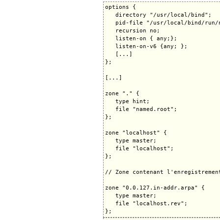
options {

   directory "/usr/local/bind";

   pid-file "/usr/local/bind/run/n
   recursion no;

   listen-on { any;};

   listen-on-v6 {any; };

   [...]

};

[...]

zone "." {

   type hint;

   file "named.root";

};

zone "localhost" {

   type master;

   file "localhost";

};

// Zone contenant l'enregistremen
zone "0.0.127.in-addr.arpa" {

   type master;

   file "localhost.rev";
