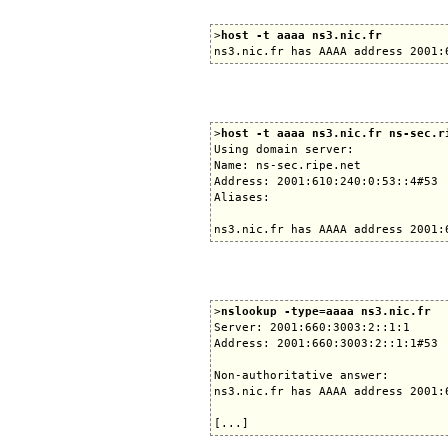
>
host -t aaaa ns3.nic.fr
>
host -t aaaa ns3.nic.fr ns-sec.r
Using domain server:

Name: ns-sec.ripe.net

Address: 2001:610:240:0:53::4#53

Aliases:

>
nslookup -type=aaaa ns3.nic.fr
Server: 2001:660:3003:2::1:1

Address: 2001:660:3003:2::1:1#53

Non-authoritative answer:

ns3.nic.fr has AAAA address 2001:6