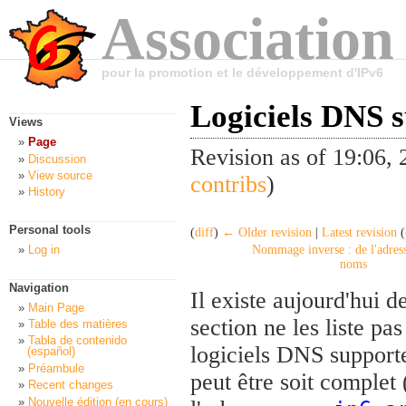
Association
pour la promotion et le développement d'IPv6
Logiciels DNS s
Views
Page
Revision as of 19:06,
Discussion
View source
contribs
)
History
Personal tools
(
diff
)
← Older revision
|
Latest revision
(
Log in
Nommage inverse : de l'adress
noms
Navigation
Il existe aujourd'hui 
Main Page
section ne les liste p
Table des matières
Tabla de contenido
logiciels DNS supporte
(español)
Préambule
peut être soit complet
Recent changes
Nouvelle édition (en cours)