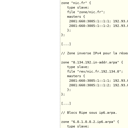
zone "nic.fr" {

   type slave;

   file "zone/nic.fr";

   masters {

    2001:660:3005:1::1:1; 192.93.0
    2001:660:3005:1::1:2; 192.93.0
   };

};

[...]

// Zone inverse IPv4 pour la rése
zone "0.134.192.in-addr.arpa" {

   type slave;

   file "rev/nic.fr.192.134.0";

   masters {

    2001:660:3005:1::1:1; 192.93.0
    2001:660:3005:1::1:2; 192.93.0
   };

};

[...]

// Blocs Ripe sous ip6.arpa.

zone "6.0.1.0.0.2.ip6.arpa" {

   type slave;
