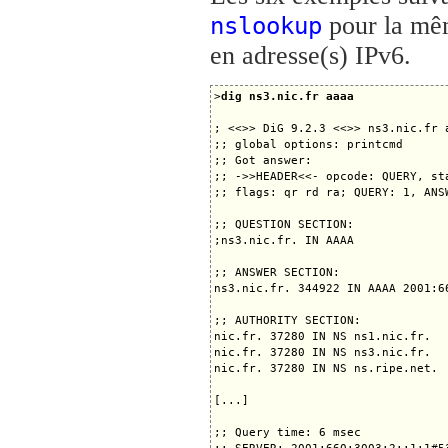
pour la mêm
nslookup
en adresse(s) IPv6.
>
dig ns3.nic.fr aaaa
; <<>> DiG 9.2.3 <<>> ns3.nic.fr a
;; global options: printcmd

;; Got answer:

;; ->>HEADER<<- opcode: QUERY, sta
;; flags: qr rd ra; QUERY: 1, ANS
;; QUESTION SECTION:

;ns3.nic.fr. IN AAAA

;; ANSWER SECTION:

ns3.nic.fr. 344922 IN AAAA 2001:66
;; AUTHORITY SECTION:

nic.fr. 37280 IN NS ns1.nic.fr.

nic.fr. 37280 IN NS ns3.nic.fr.

nic.fr. 37280 IN NS ns.ripe.net.

[...]

;; Query time: 6 msec
