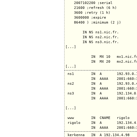
    2007102200 ;serial

    21600 ;refresh (6 h)

    3600 ;retry (1 h)

    3600000 ;expire

    86400 ) ;minimum (2 j)

        IN NS ns1.nic.fr.

        IN NS ns2.nic.fr.

        IN NS ns3.nic.fr.

[...]

            IN  MX 10   mx1.nic.fr
            IN  MX 20   mx2.nic.fr
 ns1        IN  A       192.93.0.1
            IN  AAAA    2001:660:3
 ns2        IN  A       192.93.0.4
            IN  AAAA    2001:660:3
 ns3        IN  A       192.134.0.
            IN  AAAA    2001:660:3
[...]

 www        IN  CNAME   rigolo

 rigolo     IN  A       192.134.4.
 kerkenna   IN  A 192.134.4.98
