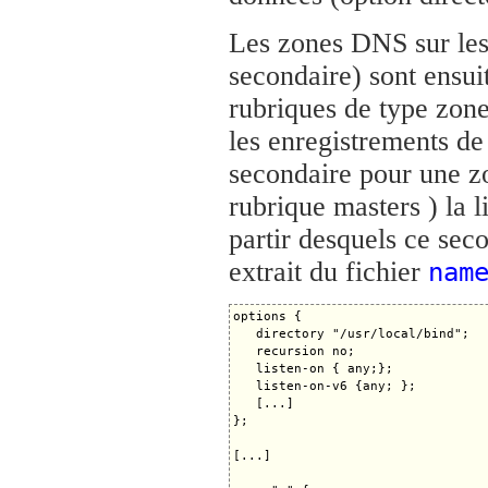
Les zones DNS sur lesq
secondaire) sont ensui
rubriques de type zone
les enregistrements de 
secondaire pour une zo
rubrique masters ) la l
partir desquels ce sec
extrait du fichier
nam
options {

   directory "/usr/local/bind";

   recursion no;

   listen-on { any;};

   listen-on-v6 {any; };

   [...]

};

[...]
