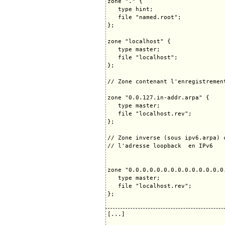
zone "." {

   type hint;

   file "named.root";

};

zone "localhost" {

   type master;

   file "localhost";

};

// Zone contenant l'enregistremen
zone "0.0.127.in-addr.arpa" {

   type master;

   file "localhost.rev";

}; 

// Zone inverse (sous ipv6.arpa) 
// l'adresse loopback  en IPv6

zone "0.0.0.0.0.0.0.0.0.0.0.0.0.0
   type master;

   file "localhost.rev";

};

[...]
