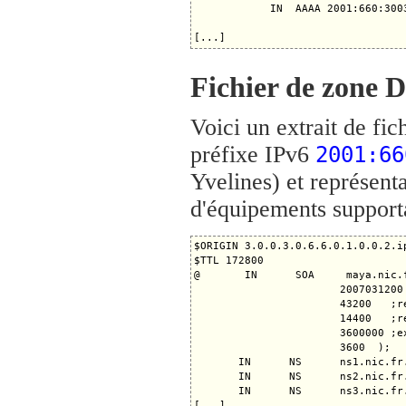
            IN  AAAA 2001:660:3003
Fichier de zone 
Voici un extrait de fi
préfixe IPv6
2001:66
Yvelines) et représen
d'équipements support
$ORIGIN 3.0.0.3.0.6.6.0.1.0.0.2.ip
$TTL 172800

@       IN      SOA     maya.nic.
                       2007031200 
                       43200   ;re
                       14400   ;re
                       3600000 ;ex
                       3600  );

       IN      NS      ns1.nic.fr.
       IN      NS      ns2.nic.fr.
       IN      NS      ns3.nic.fr.
[...]
