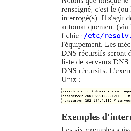
Notons que lorsque le 
renseigné, c'est le (ou
interrogé(s). Il s'agit 
automatiquement (via
fichier
/etc/resolv
l'équipement. Les méca
DNS récursifs seront d
liste de serveurs DNS 
DNS récursifs. L'exemp
Unix :
search nic.fr # domaine sous lequ
nameserver 2001:660:3003:2::1:1 #
Exemples d'inter
Les six exemples suivan