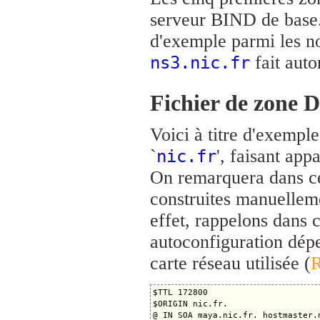
serveur BIND de base. 
d'exemple parmi les no
fait autor
ns3.nic.fr
Fichier de zone 
Voici à titre d'exempl
`
', faisant ap
nic.fr
On remarquera dans ce
construites manuellem
effet, rappelons dans 
autoconfiguration dép
carte réseau utilisée (
$TTL 172800

$ORIGIN nic.fr.

@ IN SOA maya.nic.fr. hostmaster.n