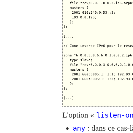
   file "rev/6.0.1.0.0.2.ip6.arpa"
   masters {

    2001:610:240:0:53::3;

    193.0.0.195;

   };

};

[...]

// Zone inverse IPv6 pour le rese
zone "6.0.0.3.0.6.6.0.1.0.0.2.ip6.
   type slave;

   file "rev/6.0.0.3.0.6.6.0.1.0.0
   masters {

    2001:660:3005:1::1:1; 192.93.0
    2001:660:3005:1::1:2; 192.93.0
   };

};

[...]

L'option «
listen-o
: dans ce cas-l
any