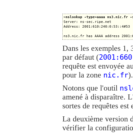
>
nslookup -type=aaaa ns3.nic.fr -
Server: ns-sec.ripe.net

Address: 2001:610:240:0:53::4#53

Dans les exemples 1, 3
par défaut (
2001:660
requête est envoyée a
pour la zone
).
nic.fr
Notons que l'outil
nsl
amené à disparaître. L
sortes de requêtes es
La deuxième version 
vérifier la configurati