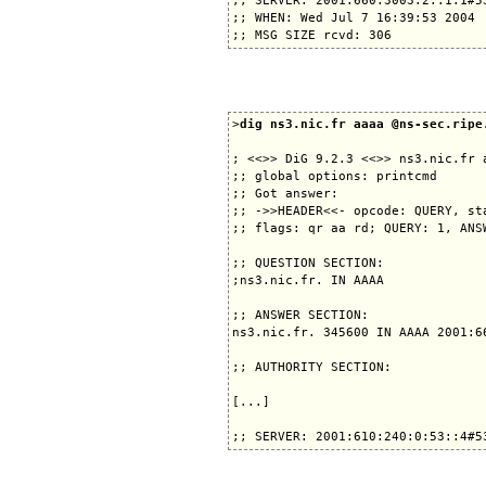
;; SERVER: 2001:660:3003:2::1:1#53
;; WHEN: Wed Jul 7 16:39:53 2004

>
dig ns3.nic.fr aaaa @ns-sec.ripe
; <<>> DiG 9.2.3 <<>> ns3.nic.fr a
;; global options: printcmd

;; Got answer:

;; ->>HEADER<<- opcode: QUERY, sta
;; flags: qr aa rd; QUERY: 1, ANS
;; QUESTION SECTION:

;ns3.nic.fr. IN AAAA

;; ANSWER SECTION:

ns3.nic.fr. 345600 IN AAAA 2001:66
;; AUTHORITY SECTION:

[...]
