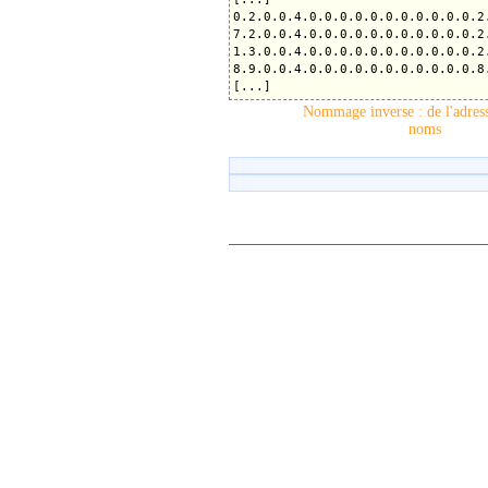
0.2.0.0.4.0.0.0.0.0.0.0.0.0.0.0.2
7.2.0.0.4.0.0.0.0.0.0.0.0.0.0.0.2
1.3.0.0.4.0.0.0.0.0.0.0.0.0.0.0.2
8.9.0.0.4.0.0.0.0.0.0.0.0.0.0.0.8
Nommage inverse : de l'adress
noms