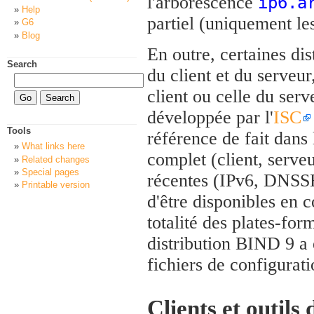
l'arborescence
ip6.a
Help
partiel (uniquement l
G6
Blog
En outre, certaines di
Search
du client et du serveur
client ou celle du ser
développée par l'
ISC
Tools
référence de fait dans 
What links here
complet (client, serveu
Related changes
Special pages
récentes (IPv6, DNSSEC
Printable version
d'être disponibles en 
totalité des plates-fo
distribution BIND 9 a
fichiers de configurati
Clients et outils 