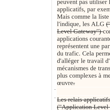
peuvent pas utiliser l
applicatifs, par exem
Mais comme la liste
l'indique, les ALG
(
Level Gateway'')
co
applications courant
représentent une par
du trafic. Cela per
d'alléger le travail d
mécanismes de transi
plus complexes à me
œuvre
.
−
−
Les relais applicati
(''Application Level