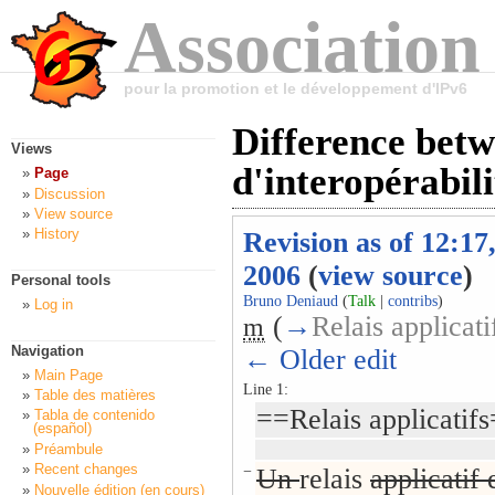
Association
pour la promotion et le développement d'IPv6
Difference bet
Views
d'interopérabil
Page
Discussion
View source
History
Revision as of 12:17
2006
(
view source
)
Personal tools
Bruno Deniaud
(
Talk
|
contribs
)
Log in
(
→
Relais applicati
m
Navigation
← Older edit
Main Page
Line 1:
Table des matières
==Relais applicatif
Tabla de contenido
(español)
Préambule
Recent changes
−
Un
relais
applicatif 
Nouvelle édition (en cours)