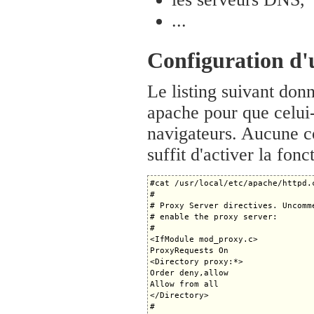
...
Configuration d'u
Le listing suivant donn
apache pour que celui-
navigateurs. Aucune co
suffit d'activer la fon
#cat /usr/local/etc/apache/httpd.c
#

# Proxy Server directives. Uncomm
# enable the proxy server:

#

<IfModule mod_proxy.c>

ProxyRequests On

<Directory proxy:*>

Order deny,allow

Allow from all

</Directory>

#
