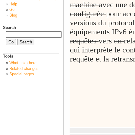
machine
avec une d
Help
G6
configurée
pour acc
Blog
versions du protocol
Search
équipements IPv6 é
requêtes
vers
un
rel
qui interprète le con
Tools
requête et la retran
What links here
Related changes
Special pages