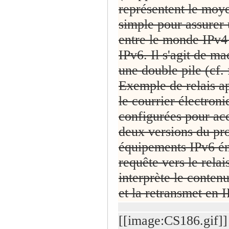
représentent le moye
simple pour assurer 
entre le monde IPv4
IPv6. Il s'agit de m
une double pile (cf. 
Exemple de relais ap
le courrier électroni
configurées pour ac
deux versions du pr
équipements IPv6 ém
requête vers le relai
interprète le contenu
et la retransmet en 
[[image:CS186.gif]]