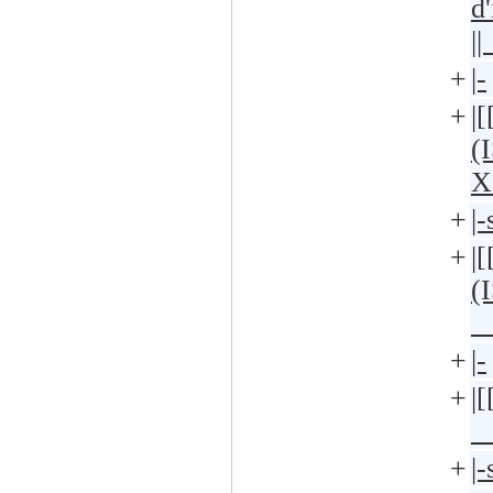
d
|
+
|-
+
|
(
+
|
+
|
(
|
+
|-
+
|
|
+
|