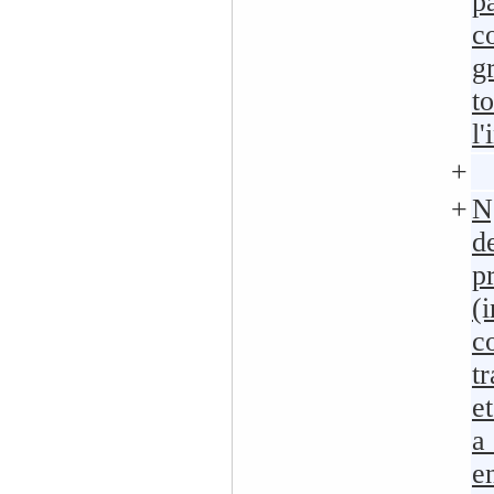
p
co
g
t
l
+
+
N
d
p
(
c
t
e
a
e