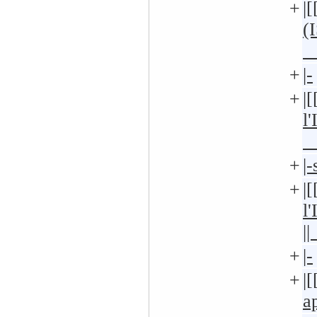
+
|
(
+
|-
+
|
l
+
|
+
|
l
|
+
|-
+
|
a