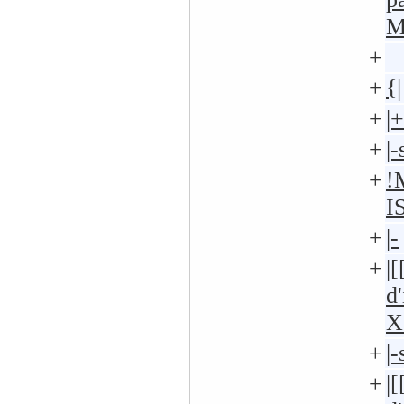
M
+
+
{|
+
|+
+
|
+
!
IS
+
|-
+
|
d
X
+
|
+
|