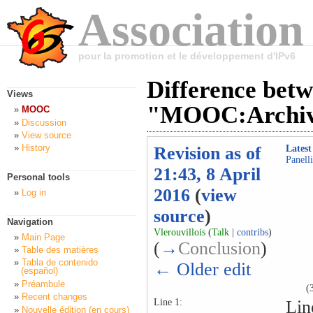
Association
pour la promotion et le développement d'IPv6
Difference betw
Views
"MOOC:Archi
MOOC
Discussion
View source
History
Revision as of
Latest
Panelli
21:43, 8 April
Personal tools
2016
(
view
Log in
source
)
Navigation
Vlerouvillois
(
Talk
|
contribs
)
Main Page
(
→
Conclusion
)
Table des matières
Tabla de contenido
← Older edit
(español)
Préambule
(
Recent changes
Line 1:
Lin
Nouvelle édition (en cours)