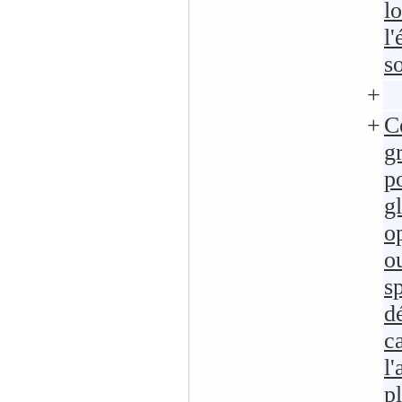
l
l
s
+
+
C
g
p
g
o
o
s
d
c
l
p