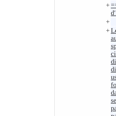
+
=
d
+
+
L
a
s
c
d
d
u
f
da
s
pa
p