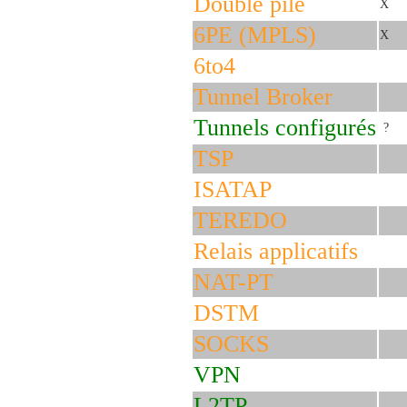
Double pile
X
6PE (MPLS)
X
6to4
Tunnel Broker
Tunnels configurés
?
TSP
ISATAP
TEREDO
Relais applicatifs
NAT-PT
DSTM
SOCKS
VPN
L2TP