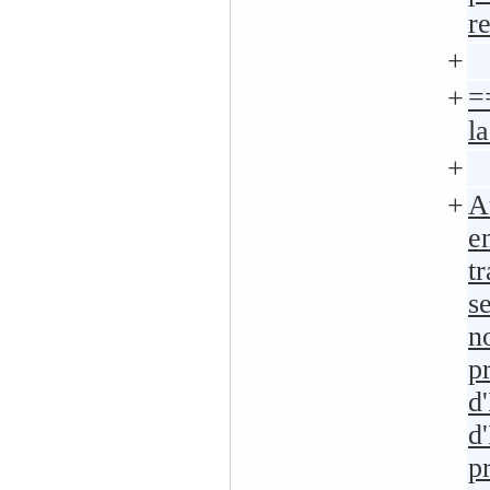
r
+
+
=
l
+
+
Au
e
t
s
n
p
d
d
p