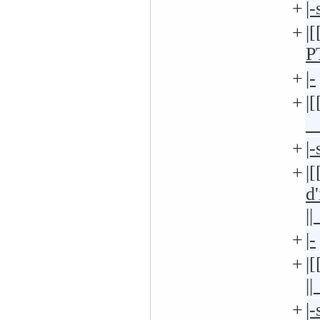
+
|
+
|
+
|-
+
|
+
|
+
|
d
+
|-
+
|
+
|