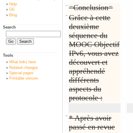
Help
−
=Conclusion=
G6
Blog
−
Grâce à cette
deuxième
Search
séquence du
MOOC Objectif
IPv6, vous avez
Tools
découvert et
What links here
Related changes
appréhendé
Special pages
différents
Printable version
aspects du
protocole :
−
* Après avoir
passé en revue