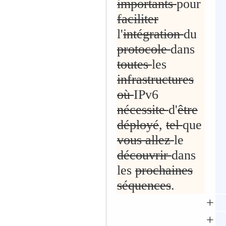
importants
pour
faciliter
l'
intégration
du
protocole
dans
toutes
les
infrastructures
où
IPv6
nécessite
d'
être
déployé
,
tel
que
vous allez
le
découvrir
dans
les
prochaines
séquences
.
+
+