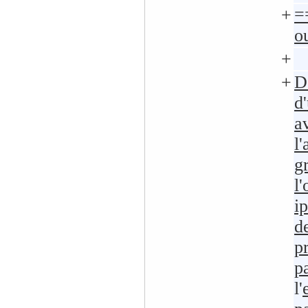
+
=
o
+
+
D
d
a
l
g
l
i
d
pr
p
l'