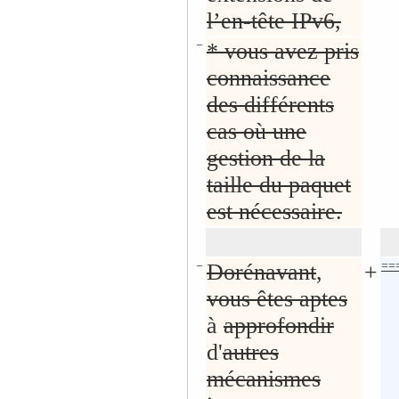
l’en-tête IPv6,
−
* vous avez pris
connaissance
des différents
cas où une
gestion de la
taille du paquet
est nécessaire.
−
Dorénavant
,
+
===
vous êtes aptes
à
approfondir
d'
autres
mécanismes