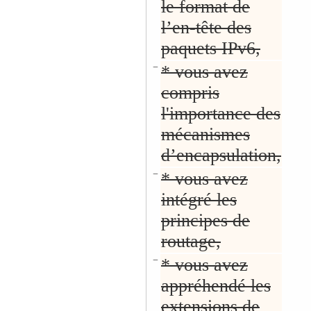
le format de
l’en-tête des
paquets IPv6,
−
* vous avez
compris
l'importance des
mécanismes
d’encapsulation,
−
* vous avez
intégré les
principes de
routage,
−
* vous avez
appréhendé les
extensions de