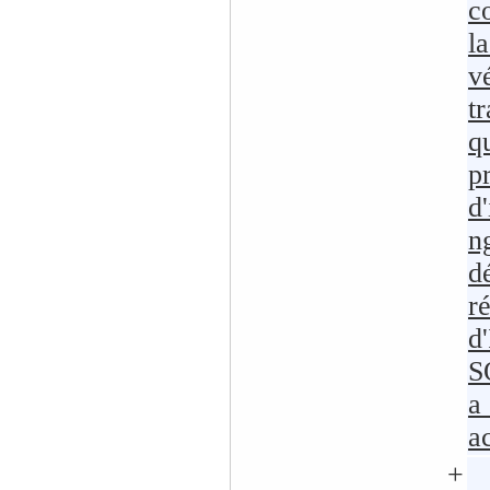
c
l
v
t
q
p
d'
n
d
r
d
S
a
a
+