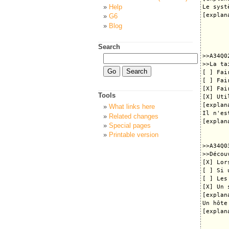
Help
Le syst
[explana
G6
Blog
Search
>>A34Q02
>>La ta
[ ] Fai
[ ] Fai
[X] Fai
Tools
[X] Uti
[explana
What links here
Il n'es
Related changes
[explana
Special pages
Printable version
>>A34Q03
>>Décou
[X] Lor
[ ] Si 
[ ] Les
[X] Un 
[explana
Un hôte
[explana