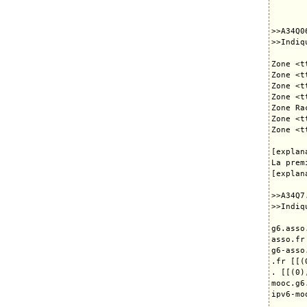
>>A34Q06
>>Indiq
Zone <t
Zone <t
Zone <t
Zone <t
Zone Ra
Zone <t
Zone <t
[explana
La prem
[explana
>>A34Q7.
>>Indiq
g6.asso
asso.fr
g6-asso
.fr [[(
. [[(0)
mooc.g6
ipv6-mo