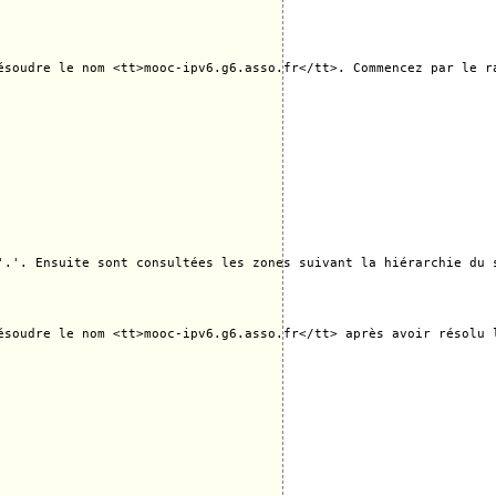
ésoudre le nom <tt>mooc-ipv6.g6.asso.fr</tt>. Commencez par le ra
'.'. Ensuite sont consultées les zones suivant la hiérarchie du 
ésoudre le nom <tt>mooc-ipv6.g6.asso.fr</tt> après avoir résolu 