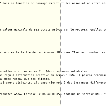
P dans sa fonction de nommage direct et les association entre ad
a valeur maximale de 512 octets prévue par le RFC1035. Quelles so
e réduire la taille de la réponse. Utiliser IPv4 pour router les
quelles sont correctes ? : (deux réponses valides)<<

as reçu d'information relative au serveur DNS. Il pourra néanmoi
u même réseau que ses clients.

sairement disjoints. Ils appartiennent à des instances différente
requêtes AAAA. Lorsque le RA ou DHCPv6 indique un serveur DNS, r