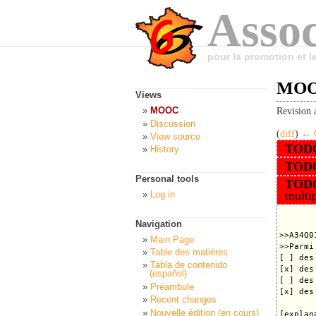
Assoc
pour la promotion et 
MOOC
Views
MOOC
Revision 
Discussion
(
diff
)
← O
View source
TOD
History
TOD
Personal tools
TOD
multip
Log in
Navigation
>>A34Q01
Main Page
>>Parmi
Table des matières
[ ] des
Tabla de contenido
[x] des
(español)
[ ] des
Préambule
[x] des
Recent changes
Nouvelle édition (en cours)
[explana