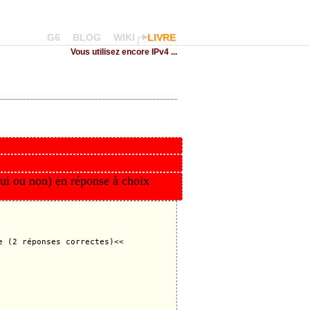
G6
BLOG
WIKI
LIVRE
Vous utilisez encore IPv4 ...
oui ou non) en réponse à choix
 (2 réponses correctes)<<
