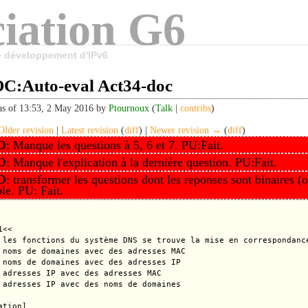
iation G6
le développement d'IPv6
:Auto-eval Act34-doc
as of 13:53, 2 May 2016 by
Ptournoux
(
Talk
|
contribs
)
lder revision
|
Latest revision
(
diff
) |
Newer revision →
(
diff
)
O
: Manque les questions à 5, 6 et 7. PU:Fait.
O
: Manque l'explication à la dernière question. PU:Fait.
O
: transformer les questions dont les reponses sont binaires (
le. PU: Fait.
<<

 les fonctions du système DNS se trouve la mise en correspondance
 noms de domaines avec des adresses MAC

 noms de domaines avec des adresses IP

 adresses IP avec des adresses MAC

 adresses IP avec des noms de domaines

tion]
