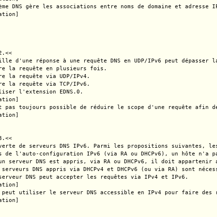
ème DNS gère les associations entre noms de domaine et adresse I
tion]

.<<

ille d'une réponse à une requête DNS en UDP/IPv6 peut dépasser l
re la requête en plusieurs fois.

re la requête via UDP/IPv4.

re la requête via TCP/IPv6.

liser l'extension EDNS.0.

tion]

t pas toujours possible de réduire le scope d'une requête afin d
tion]

.<<

verte de serveurs DNS IPv6. Parmi les propositions suivantes, les
s de l'auto-configuration IPv6 (via RA ou DHCPv6), un hôte n'a p
un serveur DNS est appris, via RA ou DHCPv6, il doit appartenir a
 serveurs DNS appris via DHCPv4 et DHCPv6 (ou via RA) sont néces
serveur DNS peut accepter les requêtes via IPv4 et IPv6.

tion]

 peut utiliser le serveur DNS accessible en IPv4 pour faire des 
tion]
