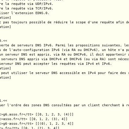
re la requête via UDP/IPv4.

re la requête via TCP/IPv6.

liser l'extension EDNS.0.

tion]

t pas toujours possible de réduire le scope d'une requête afin d
tion]

.<<

verte de serveurs DNS IPv6. Parmi les propositions suivantes, les
s de l'auto-configuration IPv6 (via RA ou DHCPv6), un hôte n'a p
un serveur DNS est appris, via RA ou DHCPv6, il doit appartenir a
 serveurs DNS appris via DHCPv4 et DHCPv6 (ou via RA) sont néces
serveur DNS peut accepter les requêtes via IPv4 et IPv6.

tion]

 peut utiliser le serveur DNS accessible en IPv4 pour faire des 
tion]

.<<

uer l'ordre des zones DNS consultées par un client cherchant à r
t>g6.asso.fr</tt> [[0, 1, 2, 3, (4)]]

t>asso.fr</tt> [[0, 1, 2, (3), 4]]

t>g6-asso.fr</tt> [[(0), 1, 2, 3, 4]]

t>.fr</tt> [[0, 1, (2), 3, 4]]
