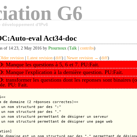
iation G6
le développement d'IPv6
:Auto-eval Act34-doc
as of 14:23, 2 May 2016 by
Ptournoux
(
Talk
|
contribs
)
lder revision
|
Latest revision
(
diff
) |
Newer revision →
(
diff
)
O
: Manque les questions à 5, 6 et 7. PU:Fait.
O
: Manque l'explication à la dernière question. PU:Fait.
O
: transformer les questions dont les reponses sont binaires (
le. PU: Fait.
<<

m de domaine (2 réponses correctes)<<

 un nom structuré par des ":"

 un nom structuré par des "."

 un nom structuré permettant de désigner un serveur

 un nom structuré permettant de désigner une page web

tion]

de domaine est un nom structuré par des "." permettant de désign