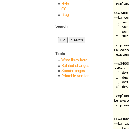
Help
[explana
G6
>>A34Q07
Blog
>>La co
[ ] sur
Search
[ ] sur
[ ] sur
[x] sur
[explana
La corr
Tools
[explana
What links here
>>A34Q08
Related changes
>>Parmi
Special pages
[ ] des
Printable version
[x] des
[ ] des
[x] des
[explana
Le syst
[explana
>>A34Q09
>>La ta
[ ] Fai