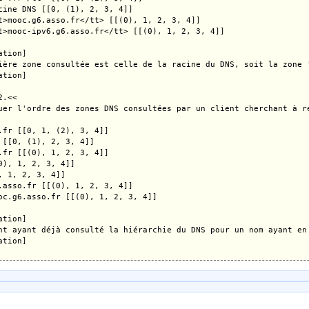
cine DNS [[0, (1), 2, 3, 4]]

t>mooc.g6.asso.fr</tt> [[(0), 1, 2, 3, 4]]

t>mooc-ipv6.g6.asso.fr</tt> [[(0), 1, 2, 3, 4]]

tion]

ière zone consultée est celle de la racine du DNS, soit la zone 
tion]

.<<

uer l'ordre des zones DNS consultées par un client cherchant à r
.fr [[0, 1, (2), 3, 4]]

 [[0, (1), 2, 3, 4]]

.fr [[(0), 1, 2, 3, 4]]

0), 1, 2, 3, 4]]

, 1, 2, 3, 4]]

.asso.fr [[(0), 1, 2, 3, 4]]

oc.g6.asso.fr [[(0), 1, 2, 3, 4]]

tion]

nt ayant déjà consulté la hiérarchie du DNS pour un nom ayant en
tion]
