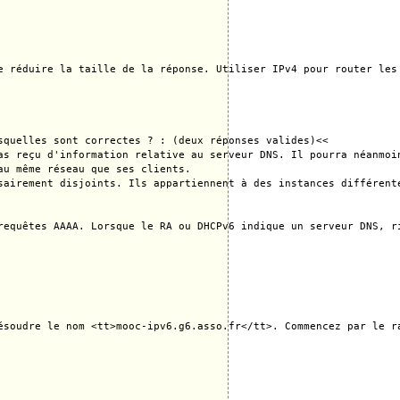
e réduire la taille de la réponse. Utiliser IPv4 pour router les
quelles sont correctes ? : (deux réponses valides)<<

as reçu d'information relative au serveur DNS. Il pourra néanmoi
u même réseau que ses clients.

sairement disjoints. Ils appartiennent à des instances différente
requêtes AAAA. Lorsque le RA ou DHCPv6 indique un serveur DNS, r
ésoudre le nom <tt>mooc-ipv6.g6.asso.fr</tt>. Commencez par le ra