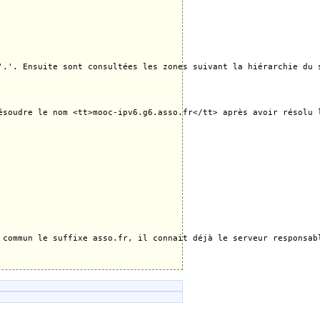
'.'. Ensuite sont consultées les zones suivant la hiérarchie du 
ésoudre le nom <tt>mooc-ipv6.g6.asso.fr</tt> après avoir résolu 
 commun le suffixe asso.fr, il connait déjà le serveur responsab