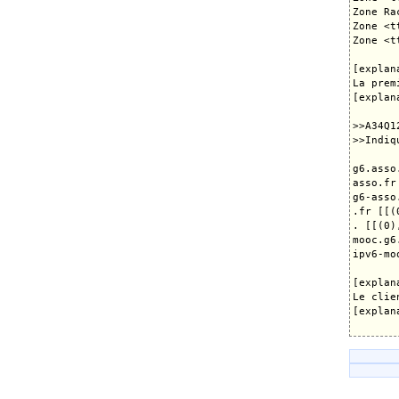
Zone Ra
Zone <t
Zone <t
[explana
La prem
[explana
>>A34Q12
>>Indiq
g6.asso
asso.fr
g6-asso
.fr [[(
. [[(0)
mooc.g6
ipv6-mo
[explana
Le clie
[explana