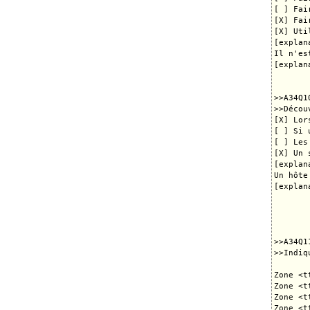
[ ] Fai
[X] Fai
[X] Uti
[explana
Il n'es
[explana
>>A34Q10
>>Décou
[X] Lor
[ ] Si 
[ ] Les
[X] Un 
[explana
Un hôte
[explana
>>A34Q11
>>Indiq
Zone <t
Zone <t
Zone <t
Zone <t