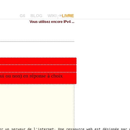
G6
BLOG
WIKI
LIVRE
Vous utilisez encore IPv4 ...
oui ou non) en réponse à choix
er un serveur de l'internet. Une ressource web est désignée par u