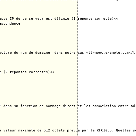
esse IP de ce serveur est définie (1 réponse correcte)<<

spondance

ucture du nom de domaine, dans notre cas <tt>mooc.example.com</t
 (2 réponses correctes)<<

P dans sa fonction de nommage direct et les association entre ad
a valeur maximale de 512 octets prévue par le RFC1035. Quelles so