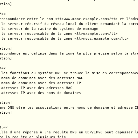
tion]

<<

rrespondance entre le nom <tt>www.mooc.example.com</tt> et l'adr
 le serveur récursif du réseau local du client demandant la corre
 le serveur de la racine du système de nommage

 le serveur responsable de la zone <tt>example.com</tt>

 le serveur responsable de la zone <tt>mooc.example.com</tt>

tion]

espondance est définie dans la zone la plus précise selon la str
tion]

<<

 les fonctions du système DNS se trouve la mise en correspondance
 noms de domaines avec des adresses MAC

 noms de domaines avec des adresses IP

 adresses IP avec des adresses MAC

 adresses IP avec des noms de domaines

tion]

ème DNS gère les associations entre noms de domaine et adresse I
tion]

.<<

ille d'une réponse à une requête DNS en UDP/IPv6 peut dépasser l
re la requête en plusieurs fois.
