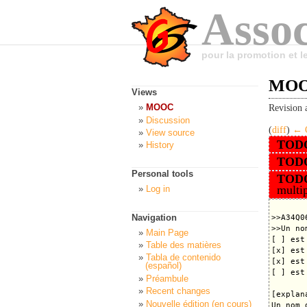
Assoc
pour la promotion et 
MOOC
Views
MOOC
Revision 
Discussion
(
diff
)
← O
View source
TOD
History
TOD
Personal tools
TOD
multip
Log in
Navigation
>>A34Q06
>>Un no
Main Page
[ ] est
Table des matières
[x] est
Tabla de contenido
[x] est
(español)
[ ] est
Préambule
Recent changes
[explana
Nouvelle édition (en cours)
Un nom 