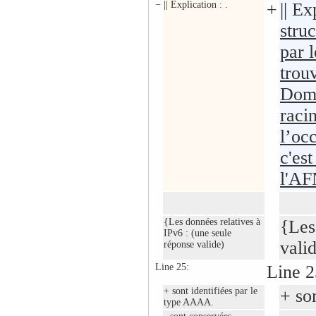
−
|| Explication : .
+
|| Ex
stru
par l
trou
Doma
racin
l’oc
c'es
l'A
{Les données relatives à
{Les
IPv6 : (une seule
vali
réponse valide)
Line 25:
Line 2
+ sont identifiées par le
+ so
type AAAA.