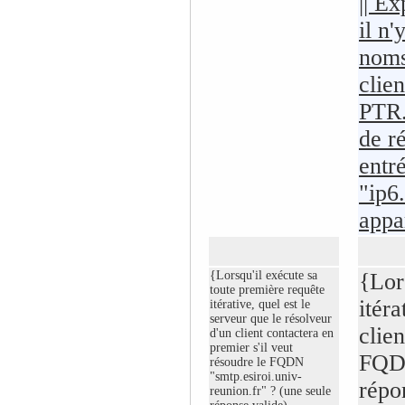
|| E
il n
noms
clie
PTR.
de r
entr
"ip6
appa
{Lorsqu'il exécute sa
{Lor
toute première requête
itéra
itérative, quel est le
serveur que le résolveur
clien
d'un client contactera en
premier s'il veut
FQDN
résoudre le FQDN
"smtp.esiroi.univ-
répo
reunion.fr" ? (une seule