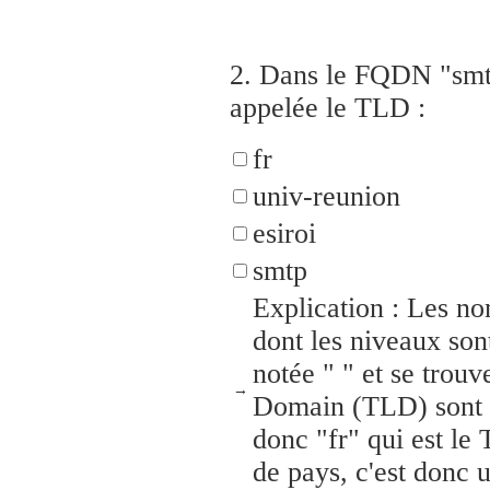
2.
Dans le FQDN "smtp.
appelée le TLD :
fr
univ-reunion
esiroi
smtp
Explication : Les n
dont les niveaux sont
notée " " et se trou
→
Domain (TLD) sont les
donc "fr" qui est le
de pays, c'est donc 