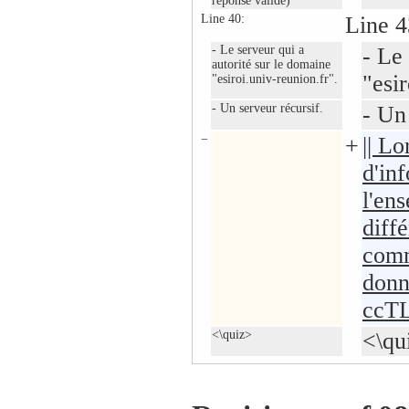
réponse valide)
Line 40:
Line 4
- Le serveur qui a
- Le
autorité sur le domaine
"esir
"esiroi.univ-reunion.fr".
- Un serveur récursif.
- Un
−
+
|| Lo
d'in
l'en
diff
comm
donn
ccTL
<\quiz>
<\qu