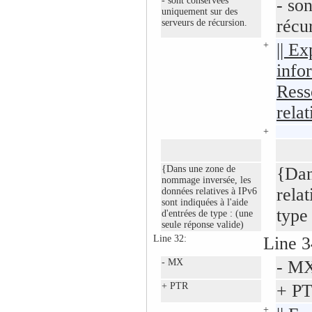
- sont conservées
- so
uniquement sur des
récu
serveurs de récursion.
+
|| Ex
info
Ress
relat
+
{Dans une zone de
{Dan
nommage inversée, les
relat
données relatives à IPv6
sont indiquées à l'aide
type
d'entrées de type : (une
seule réponse valide)
Line 32:
Line 3
- MX
- M
+ PTR
+ P
+