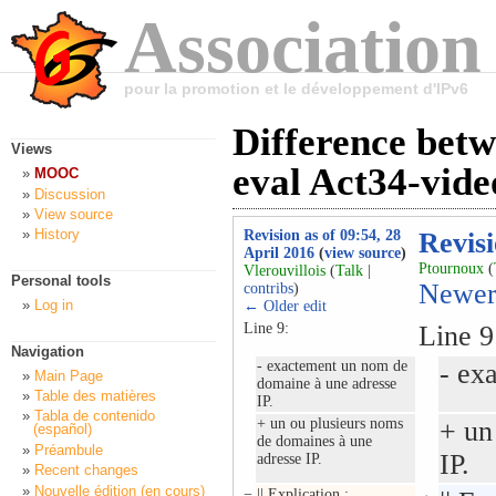
Association
pour la promotion et le développement d'IPv6
Difference bet
Views
eval Act34-vid
MOOC
Discussion
View source
History
Revision as of 09:54, 28
Revisi
April 2016
(
view source
)
Ptournoux
(
Vlerouvillois
(
Talk
|
Personal tools
Newer
contribs
)
Log in
← Older edit
Line 9:
Line 9
Navigation
- exactement un nom de
- ex
Main Page
domaine à une adresse
Table des matières
IP.
Tabla de contenido
+ un ou plusieurs noms
+ un
(español)
de domaines à une
Préambule
IP.
adresse IP.
Recent changes
Nouvelle édition (en cours)
−
|| Explication : .