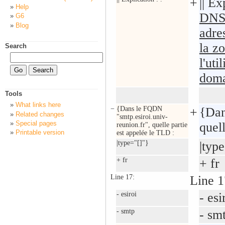
+
|| Ex
Help
DNS 
G6
Blog
adre
la z
Search
l'uti
doma
Tools
What links here
−
{Dans le FQDN
+
{Dan
Related changes
"smtp.esiroi.univ-
Special pages
quel
reunion.fr", quelle partie
Printable version
est appelée le TLD :
|type="[]"}
|typ
+ fr
+ fr
Line 17:
Line 1
- esiroi
- esi
- smtp
- sm