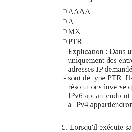
AAAA
A
MX
PTR
Explication : Dans 
uniquement des entr
adresses IP demandé
sont de type PTR. I
→
résolutions inverse 
IPv6 appartiendront 
à IPv4 appartiendro
5.
Lorsqu'il exécute sa