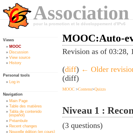
Association
pour la promotion et le développement d'IPv6
MOOC:Auto-eva
Views
MOOC
Revision as of 03:28
Discussion
View source
History
(
diff
)
← Older revisio
Personal tools
(diff)
Log in
MOOC
>
Contenu
>
Quizzs
Navigation
Main Page
Table des matières
Niveau 1 : Reconn
Tabla de contenido
(español)
Préambule
(3 questions)
Recent changes
Nouvelle édition (en cours)